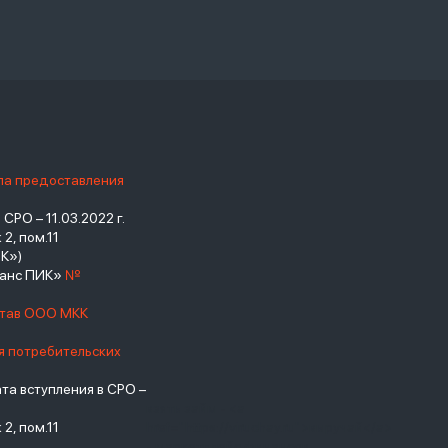
ила предоставления
РО – 11.03.2022 г.
2, пом.11
К»)
нанс ПИК»
№
став ООО МКК
я потребительских
а вступления в СРО –
взять займ - <a
2, пом.11
href="https://viruchay.ru">выручай</a>
- маркетплейс финансов