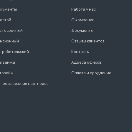
кументы
Работа у нас
остой
О компании
лгосрочный
Документы
нсионный
Отзывы клиентов
требительский
Контакты
е займы
Адреса офисов
тозайм
Оплата и продление
 Предложения партнеров