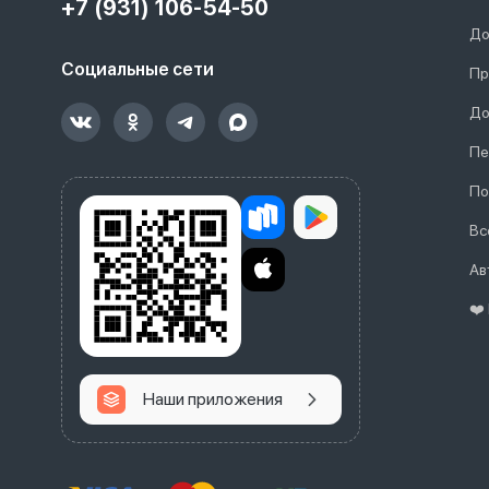
+7 (931) 106-54-50
До
Социальные сети
Пр
До
Пе
По
Вс
Ав
❤️
Наши приложения