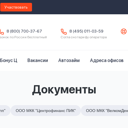
Участвовать
8 (800) 700-37-67
8 (495) 011-03-59
вонок по России бесплатный
Согласно тарифу оператора
Бонус Ц
Вакансии
Автозайм
Адреса офисов
Документы
пп"
ООО МКК "Центрофинанс ПИК"
ООО МКК "ВелкомДен