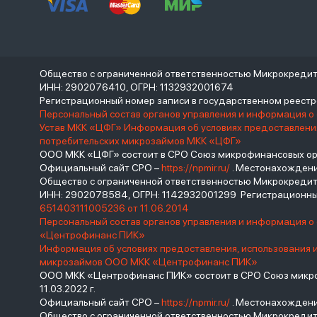
Общество с ограниченной ответственностью Микрокреди
ИНН: 2902076410, ОГРН: 1132932001674
Регистрационный номер записи в государственном реес
Персональный состав органов управления и информация о
Устав МКК «ЦФГ»
Информация об условиях предоставления
потребительских микрозаймов МКК «ЦФГ»
ООО МКК «ЦФГ» состоит в СРО Союз микрофинансовых орга
Официальный сайт СРО –
https://npmir.ru/
. Местонахождение 
Общество с ограниченной ответственностью Микрокред
ИНН: 2902078584, ОГРН: 1142932001299 Регистрационны
651403111005236 от 11.06.2014
Персональный состав органов управления и информация 
«Центрофинанс ПИК»
Информация об условиях предоставления, использования 
микрозаймов ООО МКК «Центрофинанс ПИК»
ООО МКК «Центрофинанс ПИК» состоит в СРО Союз микроф
11.03.2022 г.
Официальный сайт СРО –
https://npmir.ru/
. Местонахождение 
Общество с ограниченной ответственностью Микрокреди