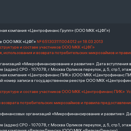
тная компания «Центрофинанс Групп» (ООО МКК «ЦФГ»)
тре ООО МКК «ЦФГ»
№ 651303111004012 от 18.03.2013
 структуре и составе участников ООО МКК «ЦФГ»
, использования и возврата потребительских микрозаймов и прав
низаций «Микрофинансирование и развитие». Дата вступления в С
(адрес) СРО - 107078, г. Москва Орликов переулок, д.5, стр.1, этаж 
итная компания «Центрофинанс ПИК» (ООО МКК «Центрофинанс ПИ
й номер записи в государственном реестре ООО МКК «Центрофи
о структуре и составе участников ООО МКК «Центрофинанс ПИК»
У
и возврата потребительских микрозаймов и правила предоставлени
инансовых организаций «Микрофинансирование и развитие». Дат
(адрес) СРО - 107078, г. Москва Орликов переулок, д.5, стр.1, этаж 
тная компания «ВелкомДеньги» (ООО МКК «ВелкомДеньги»)