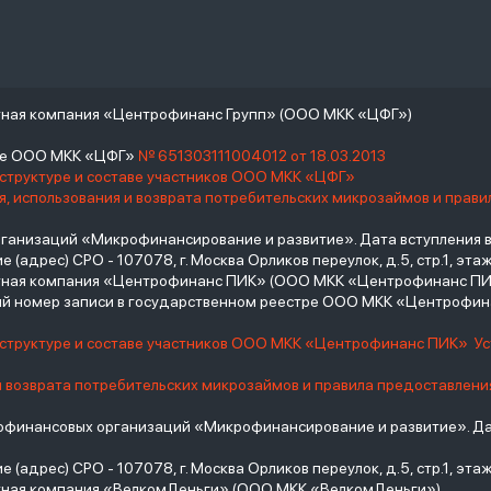
тная компания «Центрофинанс Групп» (ООО МКК «ЦФГ»)
тре ООО МКК «ЦФГ»
№ 651303111004012 от 18.03.2013
 структуре и составе участников ООО МКК «ЦФГ»
, использования и возврата потребительских микрозаймов и прав
низаций «Микрофинансирование и развитие». Дата вступления в С
(адрес) СРО - 107078, г. Москва Орликов переулок, д.5, стр.1, этаж 
итная компания «Центрофинанс ПИК» (ООО МКК «Центрофинанс ПИ
й номер записи в государственном реестре ООО МКК «Центрофи
о структуре и составе участников ООО МКК «Центрофинанс ПИК»
У
и возврата потребительских микрозаймов и правила предоставлени
инансовых организаций «Микрофинансирование и развитие». Дат
(адрес) СРО - 107078, г. Москва Орликов переулок, д.5, стр.1, этаж 
тная компания «ВелкомДеньги» (ООО МКК «ВелкомДеньги»)