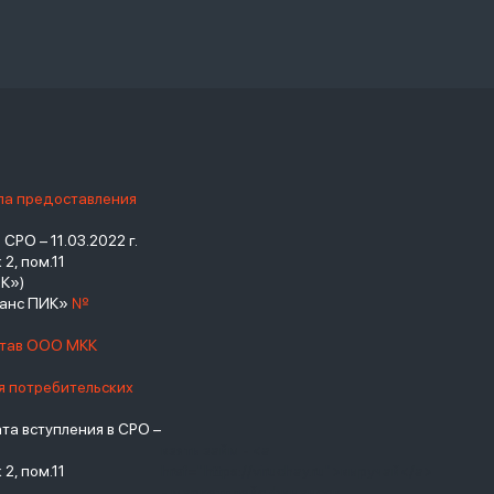
ила предоставления
РО – 11.03.2022 г.
2, пом.11
К»)
нанс ПИК»
№
став ООО МКК
я потребительских
а вступления в СРО –
взять займ - <a
2, пом.11
href="https://viruchay.ru">выручай</a>
- маркетплейс финансов