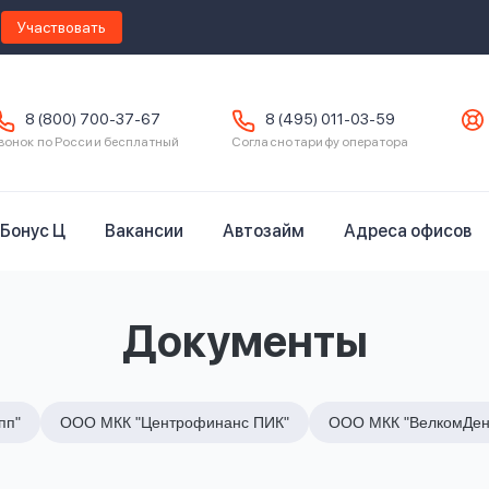
Участвовать
8 (800) 700-37-67
8 (495) 011-03-59
вонок по России бесплатный
Согласно тарифу оператора
Бонус Ц
Вакансии
Автозайм
Адреса офисов
Документы
пп"
ООО МКК "Центрофинанс ПИК"
ООО МКК "ВелкомДен