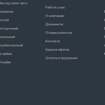
йм под залог авто
Работа у нас
кументы
О компании
остой
Документы
лгосрочный
Отзывы клиентов
нсионный
Контакты
требительский
Адреса офисов
е займы
Оплата и продление
тозайм