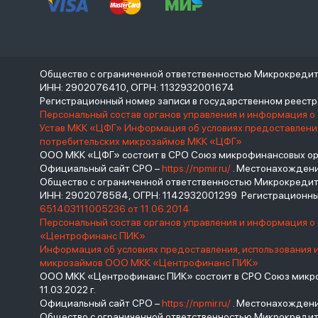
Общество с ограниченной ответственностью Микрокреди
ИНН: 2902076410, ОГРН: 1132932001674
Регистрационный номер записи в государственном реес
Персональный состав органов управления и информация о
Устав МКК «ЦФГ»
Информация об условиях предоставления
потребительских микрозаймов МКК «ЦФГ»
ООО МКК «ЦФГ» состоит в СРО Союз микрофинансовых орга
Официальный сайт СРО –
https://npmir.ru/
. Местонахождение 
Общество с ограниченной ответственностью Микрокред
ИНН: 2902078584, ОГРН: 1142932001299 Регистрационны
651403111005236 от 11.06.2014
Персональный состав органов управления и информация 
«Центрофинанс ПИК»
Информация об условиях предоставления, использования 
микрозаймов ООО МКК «Центрофинанс ПИК»
ООО МКК «Центрофинанс ПИК» состоит в СРО Союз микроф
11.03.2022 г.
Официальный сайт СРО –
https://npmir.ru/
. Местонахождение 
Общество с ограниченной ответственностью Микрокреди