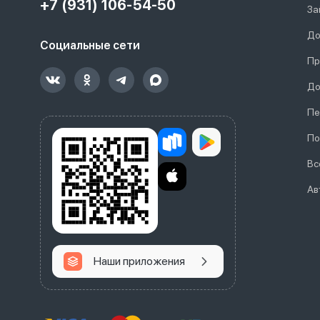
+7 (931) 106-54-50
За
До
Социальные сети
Пр
До
Пе
По
Вс
Ав
Наши приложения