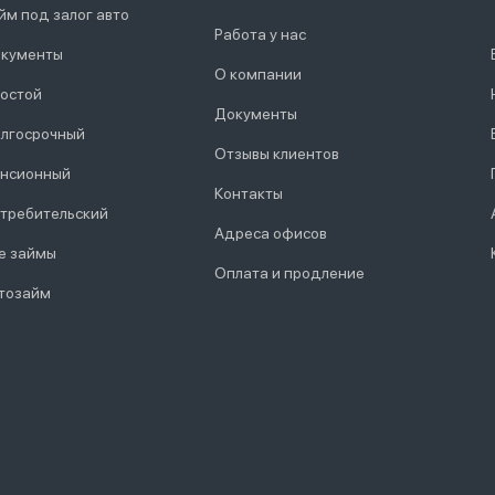
йм под залог авто
Работа у нас
кументы
О компании
остой
Документы
лгосрочный
Отзывы клиентов
нсионный
Контакты
требительский
Адреса офисов
е займы
Оплата и продление
тозайм