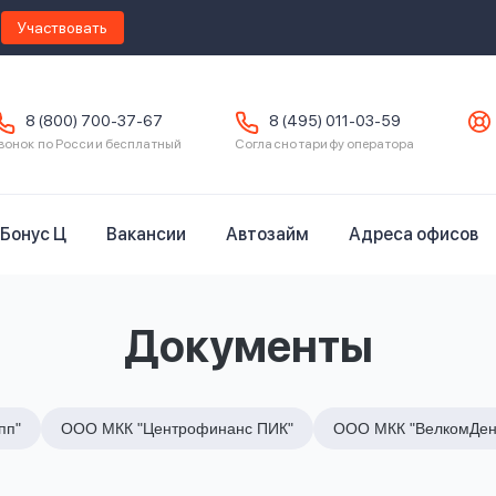
Участвовать
8 (800) 700-37-67
8 (495) 011-03-59
вонок по России бесплатный
Согласно тарифу оператора
Бонус Ц
Вакансии
Автозайм
Адреса офисов
Документы
пп"
ООО МКК "Центрофинанс ПИК"
ООО МКК "ВелкомДен