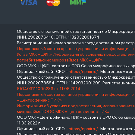
Общество с ограниченной ответственностью Микрокреди
ИНН: 2902076410, ОГРН: 1132932001674
Регистрационный номер записи в государственном реес
Персональный состав органов управления и информация о
Устав МКК «ЦФГ»
Информация об условиях предоставления
потребительских микрозаймов МКК «ЦФГ»
ООО МКК «ЦФГ» состоит в СРО Союз микрофинансовых орга
Официальный сайт СРО –
https://npmir.ru/
. Местонахождение 
Общество с ограниченной ответственностью Микрокред
ИНН: 2902078584, ОГРН: 1142932001299 Регистрационны
651403111005236 от 11.06.2014
Персональный состав органов управления и информация 
«Центрофинанс ПИК»
Информация об условиях предоставления, использования 
микрозаймов ООО МКК «Центрофинанс ПИК»
ООО МКК «Центрофинанс ПИК» состоит в СРО Союз микроф
11.03.2022 г.
Официальный сайт СРО –
https://npmir.ru/
. Местонахождение 
Общество с ограниченной ответственностью Микрокреди