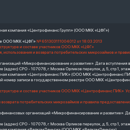
тная компания «Центрофинанс Групп» (ООО МКК «ЦФГ»)
тре ООО МКК «ЦФГ»
№ 651303111004012 от 18.03.2013
 структуре и составе участников ООО МКК «ЦФГ»
, использования и возврата потребительских микрозаймов и прав
низаций «Микрофинансирование и развитие». Дата вступления в С
(адрес) СРО - 107078, г. Москва Орликов переулок, д.5, стр.1, этаж 
итная компания «Центрофинанс ПИК» (ООО МКК «Центрофинанс ПИ
й номер записи в государственном реестре ООО МКК «Центрофи
о структуре и составе участников ООО МКК «Центрофинанс ПИК»
У
и возврата потребительских микрозаймов и правила предоставлени
инансовых организаций «Микрофинансирование и развитие». Дат
(адрес) СРО - 107078, г. Москва Орликов переулок, д.5, стр.1, этаж 
тная компания «ВелкомДеньги» (ООО МКК «ВелкомДеньги»)