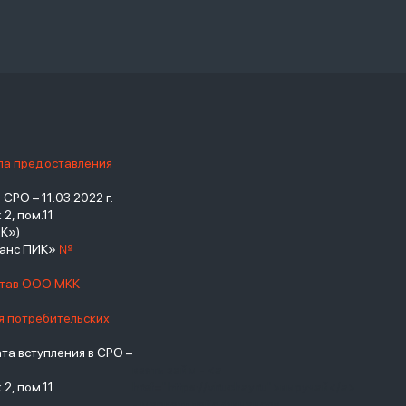
ила предоставления
РО – 11.03.2022 г.
2, пом.11
К»)
нанс ПИК»
№
став ООО МКК
я потребительских
а вступления в СРО –
взять займ - <a
2, пом.11
href="https://viruchay.ru">выручай</a>
- маркетплейс финансов