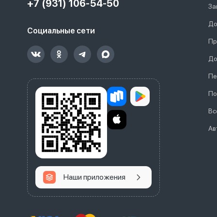
+7 (931) 106-54-50
За
До
Социальные сети
Пр
До
Пе
По
Вс
Ав
Наши приложения