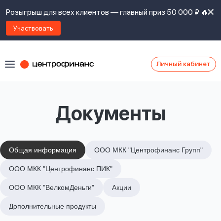
Розыгрыш для всех клиентов — главный приз 50 000 ₽ 🔥
Участвовать
Личный кабинет
Я
согласен(а)
на
Я
Документы
ознакомлен
Наши
с
контакты
правилами
предоставления
займов
,
Общая информация
ООО МКК "Центрофинанс Групп"
политикой
Ок
Ок
ООО МКК "Центрофинанс ПИК"
сайта
,
даю
ООО МКК "ВелкомДеньги"
Акции
согласие
на
Дополнительные продукты
обработку
Задать
личных