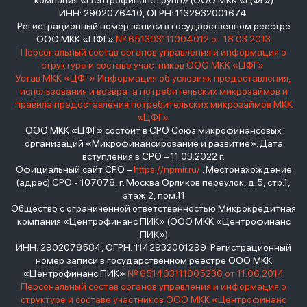
компания «Центрофинанс Групп» (ООО МКК «ЦФГ»)
ИНН: 2902076410, ОГРН: 1132932001674
Регистрационный номер записи в государственном реестре
ООО МКК «ЦФГ»
№ 651303111004012 от 18.03.2013
Персональный состав органов управления и информация о
структуре и составе участников ООО МКК «ЦФГ»
Устав МКК «ЦФГ»
Информация об условиях предоставления,
использования и возврата потребительских микрозаймов и
правила предоставления потребительских микрозаймов МКК
«ЦФГ»
ООО МКК «ЦФГ» состоит в СРО Союз микрофинансовых
организаций «Микрофинансирование и развитие». Дата
вступления в СРО – 11.03.2022 г.
Официальный сайт СРО –
https://npmir.ru/
. Местонахождение
(адрес) СРО - 107078, г. Москва Орликов переулок, д.5, стр.1,
этаж 2, пом.11
Общество с ограниченной ответственностью Микрокредитная
компания «Центрофинанс ПИК» (ООО МКК «Центрофинанс
ПИК»)
ИНН: 2902078584, ОГРН: 1142932001299 Регистрационный
номер записи в государственном реестре ООО МКК
«Центрофинанс ПИК»
№ 651403111005236 от 11.06.2014
Персональный состав органов управления и информация о
структуре и составе участников ООО МКК «Центрофинанс