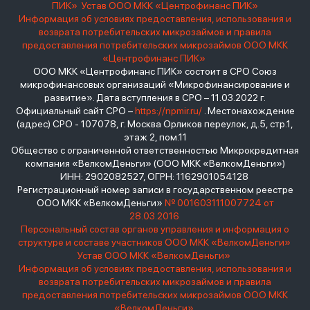
ПИК»
Устав ООО МКК «Центрофинанс ПИК»
Информация об условиях предоставления, использования и
возврата потребительских микрозаймов и правила
предоставления потребительских микрозаймов ООО МКК
«Центрофинанс ПИК»
ООО МКК «Центрофинанс ПИК» состоит в СРО Союз
микрофинансовых организаций «Микрофинансирование и
развитие». Дата вступления в СРО – 11.03.2022 г.
Официальный сайт СРО –
https://npmir.ru/
. Местонахождение
(адрес) СРО - 107078, г. Москва Орликов переулок, д.5, стр.1,
этаж 2, пом.11
Общество с ограниченной ответственностью Микрокредитная
компания «ВелкомДеньги» (ООО МКК «ВелкомДеньги»)
ИНН: 2902082527, ОГРН: 1162901054128
Регистрационный номер записи в государственном реестре
ООО МКК «ВелкомДеньги»
№ 001603111007724 от
28.03.2016
Персональный состав органов управления и информация о
структуре и составе участников ООО МКК «ВелкомДеньги»
Устав ООО МКК «ВелкомДеньги»
Информация об условиях предоставления, использования и
возврата потребительских микрозаймов и правила
предоставления потребительских микрозаймов ООО МКК
«ВелкомДеньги»