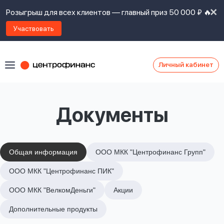
Розыгрыш для всех клиентов — главный приз 50 000 ₽ 🔥
Участвовать
Личный кабинет
Я
согласен(а)
на
Я
Документы
ознакомлен
Наши
с
контакты
правилами
предоставления
займов
,
Общая информация
ООО МКК "Центрофинанс Групп"
политикой
Ок
Ок
ООО МКК "Центрофинанс ПИК"
сайта
,
даю
ООО МКК "ВелкомДеньги"
Акции
согласие
на
Дополнительные продукты
обработку
Задать
личных