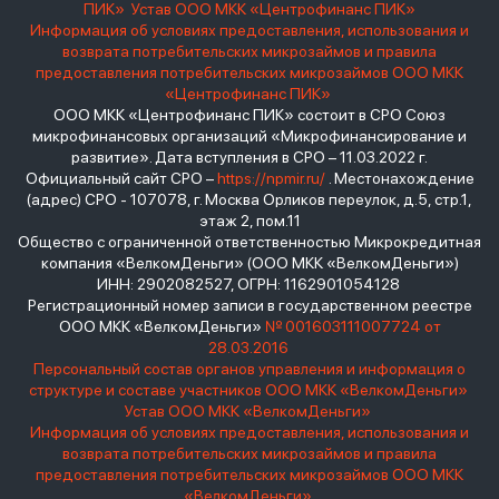
ПИК»
Устав ООО МКК «Центрофинанс ПИК»
Информация об условиях предоставления, использования и
возврата потребительских микрозаймов и правила
предоставления потребительских микрозаймов ООО МКК
«Центрофинанс ПИК»
ООО МКК «Центрофинанс ПИК» состоит в СРО Союз
микрофинансовых организаций «Микрофинансирование и
развитие». Дата вступления в СРО – 11.03.2022 г.
Официальный сайт СРО –
https://npmir.ru/
. Местонахождение
(адрес) СРО - 107078, г. Москва Орликов переулок, д.5, стр.1,
этаж 2, пом.11
Общество с ограниченной ответственностью Микрокредитная
компания «ВелкомДеньги» (ООО МКК «ВелкомДеньги»)
ИНН: 2902082527, ОГРН: 1162901054128
Регистрационный номер записи в государственном реестре
ООО МКК «ВелкомДеньги»
№ 001603111007724 от
28.03.2016
Персональный состав органов управления и информация о
структуре и составе участников ООО МКК «ВелкомДеньги»
Устав ООО МКК «ВелкомДеньги»
Информация об условиях предоставления, использования и
возврата потребительских микрозаймов и правила
предоставления потребительских микрозаймов ООО МКК
«ВелкомДеньги»