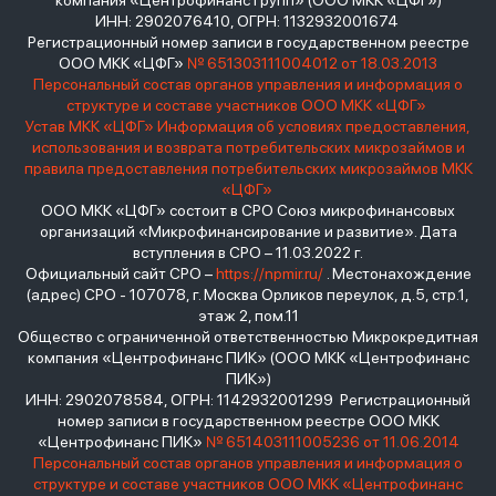
компания «Центрофинанс Групп» (ООО МКК «ЦФГ»)
ИНН: 2902076410, ОГРН: 1132932001674
Регистрационный номер записи в государственном реестре
ООО МКК «ЦФГ»
№ 651303111004012 от 18.03.2013
Персональный состав органов управления и информация о
структуре и составе участников ООО МКК «ЦФГ»
Устав МКК «ЦФГ»
Информация об условиях предоставления,
использования и возврата потребительских микрозаймов и
правила предоставления потребительских микрозаймов МКК
«ЦФГ»
ООО МКК «ЦФГ» состоит в СРО Союз микрофинансовых
организаций «Микрофинансирование и развитие». Дата
вступления в СРО – 11.03.2022 г.
Официальный сайт СРО –
https://npmir.ru/
. Местонахождение
(адрес) СРО - 107078, г. Москва Орликов переулок, д.5, стр.1,
этаж 2, пом.11
Общество с ограниченной ответственностью Микрокредитная
компания «Центрофинанс ПИК» (ООО МКК «Центрофинанс
ПИК»)
ИНН: 2902078584, ОГРН: 1142932001299 Регистрационный
номер записи в государственном реестре ООО МКК
«Центрофинанс ПИК»
№ 651403111005236 от 11.06.2014
Персональный состав органов управления и информация о
структуре и составе участников ООО МКК «Центрофинанс