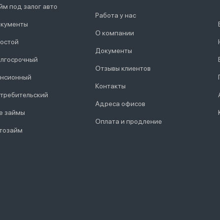
йм под залог авто
Работа у нас
кументы
О компании
остой
Документы
лгосрочный
Отзывы клиентов
нсионный
Контакты
требительский
Адреса офисов
е займы
Оплата и продление
тозайм