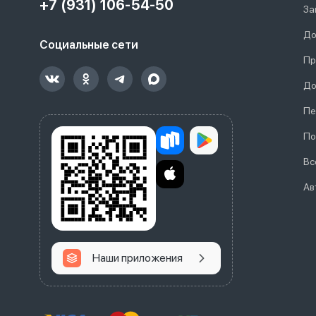
+7 (931) 106-54-50
За
До
Социальные сети
Пр
До
Пе
По
Вс
Ав
Наши приложения