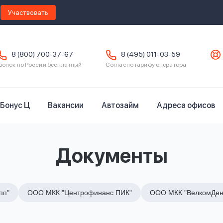
Участвовать
8 (800) 700-37-67
8 (495) 011-03-59
вонок по России бесплатный
Согласно тарифу оператора
Бонус Ц
Вакансии
Автозайм
Адреса офисов
Документы
пп"
ООО МКК "Центрофинанс ПИК"
ООО МКК "ВелкомДен