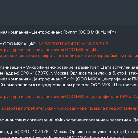
тная компания «Центрофинанс Групп» (ООО МКК «ЦФГ»)
тре ООО МКК «ЦФГ»
№ 651303111004012 от 18.03.2013
 структуре и составе участников ООО МКК «ЦФГ»
, использования и возврата потребительских микрозаймов и прав
низаций «Микрофинансирование и развитие». Дата вступления в С
(адрес) СРО - 107078, г. Москва Орликов переулок, д.5, стр.1, этаж 
итная компания «Центрофинанс ПИК» (ООО МКК «Центрофинанс ПИ
й номер записи в государственном реестре ООО МКК «Центрофи
о структуре и составе участников ООО МКК «Центрофинанс ПИК»
У
и возврата потребительских микрозаймов и правила предоставлени
инансовых организаций «Микрофинансирование и развитие». Дат
(адрес) СРО - 107078, г. Москва Орликов переулок, д.5, стр.1, этаж 
тная компания «ВелкомДеньги» (ООО МКК «ВелкомДеньги»)