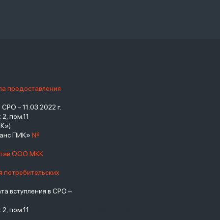
ила предоставления
РО – 11.03.2022 г.
2, пом.11
К»)
нанс ПИК»
№
став ООО МКК
я потребительских
а вступления в СРО –
взять займ - <a
2, пом.11
href="https://viruchay.ru">выручай</a>
- маркетплейс финансов