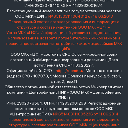
компания «Центрофинанс Групп» (ООО МКК «ЦФГ»)
ИНН: 2902076410, ОГРН: 1132932001674
Регистрационный номер записи в государственном реестре
ООО МКК «ЦФГ»
№ 651303111004012 от 18.03.2013
Персональный состав органов управления и информация о
структуре и составе участников ООО МКК «ЦФГ»
Устав МКК «ЦФГ»
Информация об условиях предоставления,
использования и возврата потребительских микрозаймов и
правила предоставления потребительских микрозаймов МКК
«ЦФГ»
ООО МКК «ЦФГ» состоит в СРО Союз микрофинансовых
организаций «Микрофинансирование и развитие». Дата
вступления в СРО – 11.03.2022 г.
Официальный сайт СРО –
https://npmir.ru/
. Местонахождение
(адрес) СРО - 107078, г. Москва Орликов переулок, д.5, стр.1,
этаж 2, пом.11
Общество с ограниченной ответственностью Микрокредитная
компания «Центрофинанс ПИК» (ООО МКК «Центрофинанс
ПИК»)
ИНН: 2902078584, ОГРН: 1142932001299 Регистрационный
номер записи в государственном реестре ООО МКК
«Центрофинанс ПИК»
№ 651403111005236 от 11.06.2014
Персональный состав органов управления и информация о
структуре и составе участников ООО МКК «Центрофинанс