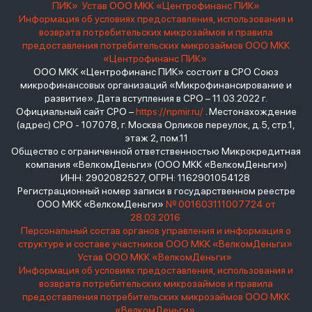
ПИК»
Устав ООО МКК «Центрофинанс ПИК»
Информация об условиях предоставления, использования и
возврата потребительских микрозаймов и правила
предоставления потребительских микрозаймов ООО МКК
«Центрофинанс ПИК»
ООО МКК «Центрофинанс ПИК» состоит в СРО Союз
микрофинансовых организаций «Микрофинансирование и
развитие». Дата вступления в СРО – 11.03.2022 г.
Официальный сайт СРО –
https://npmir.ru/
. Местонахождение
(адрес) СРО - 107078, г. Москва Орликов переулок, д.5, стр.1,
этаж 2, пом.11
Общество с ограниченной ответственностью Микрокредитная
компания «ВелкомДеньги» (ООО МКК «ВелкомДеньги»)
ИНН: 2902082527, ОГРН: 1162901054128
Регистрационный номер записи в государственном реестре
ООО МКК «ВелкомДеньги»
№ 001603111007724 от
28.03.2016
Персональный состав органов управления и информация о
структуре и составе участников ООО МКК «ВелкомДеньги»
Устав ООО МКК «ВелкомДеньги»
Информация об условиях предоставления, использования и
возврата потребительских микрозаймов и правила
предоставления потребительских микрозаймов ООО МКК
«ВелкомДеньги»