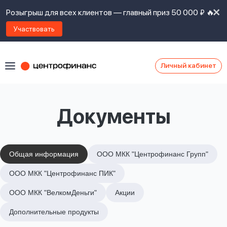
Розыгрыш для всех клиентов — главный приз 50 000 ₽ 🔥
Участвовать
Личный кабинет
Я
согласен(а)
на
Я
Документы
ознакомлен
Наши
с
контакты
правилами
предоставления
займов
,
Общая информация
ООО МКК "Центрофинанс Групп"
политикой
Ок
Ок
ООО МКК "Центрофинанс ПИК"
сайта
,
даю
ООО МКК "ВелкомДеньги"
Акции
согласие
на
Дополнительные продукты
обработку
Задать
личных