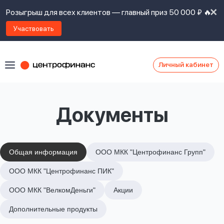
Розыгрыш для всех клиентов — главный приз 50 000 ₽ 🔥
Участвовать
Личный кабинет
Я
согласен(а)
на
Я
Документы
ознакомлен
Наши
с
контакты
правилами
предоставления
займов
,
Общая информация
ООО МКК "Центрофинанс Групп"
политикой
Ок
Ок
ООО МКК "Центрофинанс ПИК"
сайта
,
даю
ООО МКК "ВелкомДеньги"
Акции
согласие
на
Дополнительные продукты
обработку
Задать
личных