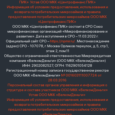
ПИК»
Устав ООО МКК «Центрофинанс ПИК»
Информация об условиях предоставления, использования и
возврата потребительских микрозаймов и правила
предоставления потребительских микрозаймов ООО МКК
«Центрофинанс ПИК»
ООО МКК «Центрофинанс ПИК» состоит в СРО Союз
микрофинансовых организаций «Микрофинансирование и
развитие». Дата вступления в СРО – 11.03.2022 г.
Официальный сайт СРО –
https://npmir.ru/
. Местонахождение
(адрес) СРО - 107078, г. Москва Орликов переулок, д.5, стр.1,
этаж 2, пом.11
Общество с ограниченной ответственностью Микрокредитная
компания «ВелкомДеньги» (ООО МКК «ВелкомДеньги»)
ИНН: 2902082527, ОГРН: 1162901054128
Регистрационный номер записи в государственном реестре
ООО МКК «ВелкомДеньги»
№ 001603111007724 от
28.03.2016
Персональный состав органов управления и информация о
структуре и составе участников ООО МКК «ВелкомДеньги»
Устав ООО МКК «ВелкомДеньги»
Информация об условиях предоставления, использования и
возврата потребительских микрозаймов и правила
предоставления потребительских микрозаймов ООО МКК
«ВелкомДеньги»