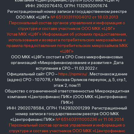
компания «Центрофинанс Групп» (ООО МКК «ЦФГ»)
ИНН: 2902076410, ОГРН: 1132932001674
Регистрационный номер записи в государственном реестре
ООО МКК «ЦФГ»
№ 651303111004012 от 18.03.2013
Персональный состав органов управления и информация о
структуре и составе участников ООО МКК «ЦФГ»
Устав МКК «ЦФГ»
Информация об условиях предоставления,
использования и возврата потребительских микрозаймов и
правила предоставления потребительских микрозаймов МКК
«ЦФГ»
ООО МКК «ЦФГ» состоит в СРО Союз микрофинансовых
организаций «Микрофинансирование и развитие». Дата
вступления в СРО – 11.03.2022 г.
Официальный сайт СРО –
https://npmir.ru/
. Местонахождение
(адрес) СРО - 107078, г. Москва Орликов переулок, д.5, стр.1,
этаж 2, пом.11
Общество с ограниченной ответственностью Микрокредитная
компания «Центрофинанс ПИК» (ООО МКК «Центрофинанс
ПИК»)
ИНН: 2902078584, ОГРН: 1142932001299 Регистрационный
номер записи в государственном реестре ООО МКК
«Центрофинанс ПИК»
№ 651403111005236 от 11.06.2014
Персональный состав органов управления и информация о
структуре и составе участников ООО МКК «Центрофинанс