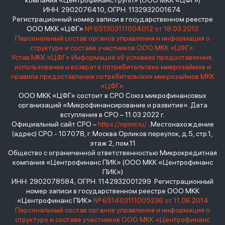
компания «Центрофинанс Групп» (ООО МКК «ЦФГ»)
ИНН: 2902076410, ОГРН: 1132932001674
Регистрационный номер записи в государственном реестре
ООО МКК «ЦФГ»
№ 651303111004012 от 18.03.2013
Персональный состав органов управления и информация о
структуре и составе участников ООО МКК «ЦФГ»
Устав МКК «ЦФГ»
Информация об условиях предоставления,
использования и возврата потребительских микрозаймов и
правила предоставления потребительских микрозаймов МКК
«ЦФГ»
ООО МКК «ЦФГ» состоит в СРО Союз микрофинансовых
организаций «Микрофинансирование и развитие». Дата
вступления в СРО – 11.03.2022 г.
Официальный сайт СРО –
https://npmir.ru/
. Местонахождение
(адрес) СРО - 107078, г. Москва Орликов переулок, д.5, стр.1,
этаж 2, пом.11
Общество с ограниченной ответственностью Микрокредитная
компания «Центрофинанс ПИК» (ООО МКК «Центрофинанс
ПИК»)
ИНН: 2902078584, ОГРН: 1142932001299 Регистрационный
номер записи в государственном реестре ООО МКК
«Центрофинанс ПИК»
№ 651403111005236 от 11.06.2014
Персональный состав органов управления и информация о
структуре и составе участников ООО МКК «Центрофинанс