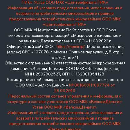
ПИК»
Устав ООО МКК «Центрофинанс ПИК»
Информация об условиях предоставления, использования и
возврата потребительских микрозаймов и правила
предоставления потребительских микрозаймов ООО МКК
«Центрофинанс ПИК»
ООО МКК «Центрофинанс ПИК» состоит в СРО Союз
микрофинансовых организаций «Микрофинансирование и
развитие». Дата вступления в СРО – 11.03.2022 г.
Официальный сайт СРО –
https://npmir.ru/
. Местонахождение
(адрес) СРО - 107078, г. Москва Орликов переулок, д.5, стр.1,
этаж 2, пом.11
Общество с ограниченной ответственностью Микрокредитная
компания «ВелкомДеньги» (ООО МКК «ВелкомДеньги»)
ИНН: 2902082527, ОГРН: 1162901054128
Регистрационный номер записи в государственном реестре
ООО МКК «ВелкомДеньги»
№ 001603111007724 от
28.03.2016
Персональный состав органов управления и информация о
структуре и составе участников ООО МКК «ВелкомДеньги»
Устав ООО МКК «ВелкомДеньги»
Информация об условиях предоставления, использования и
возврата потребительских микрозаймов и правила
предоставления потребительских микрозаймов ООО МКК
«ВелкомДеньги»