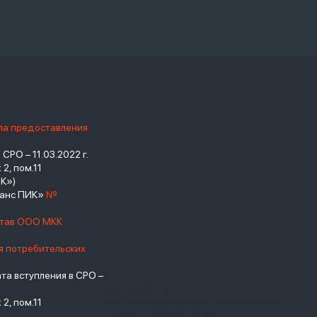
ила предоставления
РО – 11.03.2022 г.
2, пом.11
К»)
нанс ПИК»
№
став ООО МКК
я потребительских
а вступления в СРО –
взять займ - <a
2, пом.11
href="https://viruchay.ru">выручай</a>
- маркетплейс финансов