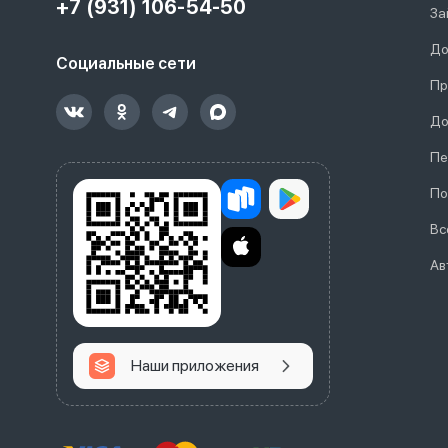
+7 (931) 106-54-50
За
До
Социальные сети
Пр
До
Пе
По
Вс
Ав
Наши приложения