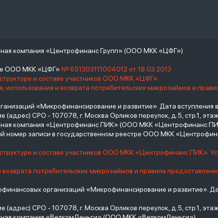
тная компания «Центрофинанс Групп» (ООО МКК «ЦФГ»)
тре ООО МКК «ЦФГ»
№ 651303111004012 от 18.03.2013
 структуре и составе участников ООО МКК «ЦФГ»
, использования и возврата потребительских микрозаймов и прав
низаций «Микрофинансирование и развитие». Дата вступления в С
(адрес) СРО - 107078, г. Москва Орликов переулок, д.5, стр.1, этаж 
итная компания «Центрофинанс ПИК» (ООО МКК «Центрофинанс ПИ
й номер записи в государственном реестре ООО МКК «Центрофи
о структуре и составе участников ООО МКК «Центрофинанс ПИК»
У
и возврата потребительских микрозаймов и правила предоставлени
инансовых организаций «Микрофинансирование и развитие». Дат
(адрес) СРО - 107078, г. Москва Орликов переулок, д.5, стр.1, этаж 
тная компания «ВелкомДеньги» (ООО МКК «ВелкомДеньги»)