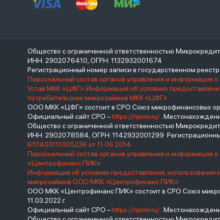
Общество с ограниченной ответственностью Микрокреди
ИНН: 2902076410, ОГРН: 1132932001674
Регистрационный номер записи в государственном реес
Персональный состав органов управления и информация о
Устав МКК «ЦФГ»
Информация об условиях предоставления
потребительских микрозаймов МКК «ЦФГ»
ООО МКК «ЦФГ» состоит в СРО Союз микрофинансовых орга
Официальный сайт СРО –
https://npmir.ru/
. Местонахождение 
Общество с ограниченной ответственностью Микрокред
ИНН: 2902078584, ОГРН: 1142932001299 Регистрационны
651403111005236 от 11.06.2014
Персональный состав органов управления и информация 
«Центрофинанс ПИК»
Информация об условиях предоставления, использования 
микрозаймов ООО МКК «Центрофинанс ПИК»
ООО МКК «Центрофинанс ПИК» состоит в СРО Союз микроф
11.03.2022 г.
Официальный сайт СРО –
https://npmir.ru/
. Местонахождение 
Общество с ограниченной ответственностью Микрокреди