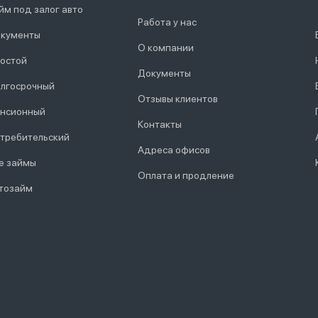
йм под залог авто
Работа у нас
кументы
О компании
остой
Документы
лгосрочный
Отзывы клиентов
нсионный
Контакты
требительский
Адреса офисов
е займы
Оплата и продление
тозайм