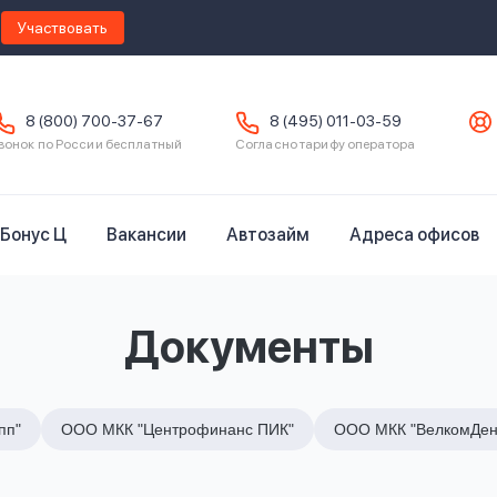
Участвовать
8 (800) 700-37-67
8 (495) 011-03-59
вонок по России бесплатный
Согласно тарифу оператора
Бонус Ц
Вакансии
Автозайм
Адреса офисов
Документы
пп"
ООО МКК "Центрофинанс ПИК"
ООО МКК "ВелкомДен