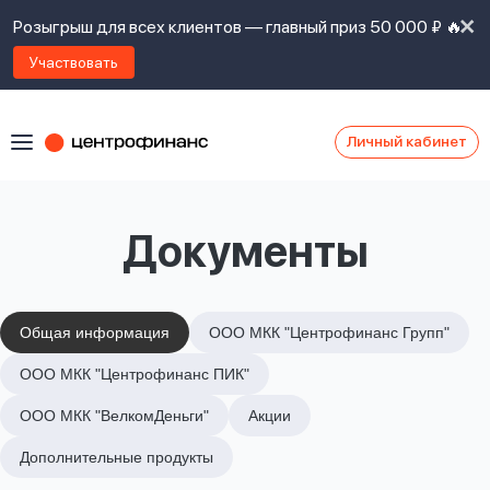
Розыгрыш для всех клиентов — главный приз 50 000 ₽ 🔥
Участвовать
Личный кабинет
Я
согласен(а)
на
Я
Документы
ознакомлен
Наши
с
контакты
правилами
предоставления
займов
,
Общая информация
ООО МКК "Центрофинанс Групп"
политикой
Ок
Ок
ООО МКК "Центрофинанс ПИК"
сайта
,
даю
ООО МКК "ВелкомДеньги"
Акции
согласие
на
Дополнительные продукты
обработку
Задать
личных