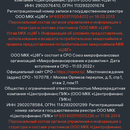
компания «Центрофинанс Групп» (ООО МКК «ЦФГ»)
ИНН: 2902076410, ОГРН: 1132932001674
Регистрационный номер записи в государственном реестре
ООО МКК «ЦФГ»
№ 651303111004012 от 18.03.2013
Персональный состав органов управления и информация о
структуре и составе участников ООО МКК «ЦФГ»
Устав МКК «ЦФГ»
Информация об условиях предоставления,
использования и возврата потребительских микрозаймов и
правила предоставления потребительских микрозаймов МКК
«ЦФГ»
ООО МКК «ЦФГ» состоит в СРО Союз микрофинансовых
организаций «Микрофинансирование и развитие». Дата
вступления в СРО – 11.03.2022 г.
Официальный сайт СРО –
https://npmir.ru/
. Местонахождение
(адрес) СРО - 107078, г. Москва Орликов переулок, д.5, стр.1,
этаж 2, пом.11
Общество с ограниченной ответственностью Микрокредитная
компания «Центрофинанс ПИК» (ООО МКК «Центрофинанс
ПИК»)
ИНН: 2902078584, ОГРН: 1142932001299 Регистрационный
номер записи в государственном реестре ООО МКК
«Центрофинанс ПИК»
№ 651403111005236 от 11.06.2014
Персональный состав органов управления и информация о
структуре и составе участников ООО МКК «Центрофинанс