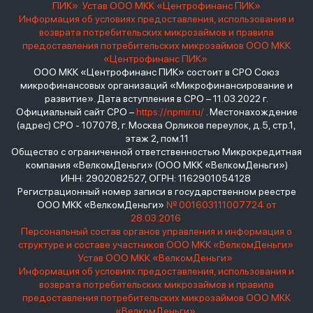
ПИК»
Устав ООО МКК «Центрофинанс ПИК»
Информация об условиях предоставления, использования и
возврата потребительских микрозаймов и правила
предоставления потребительских микрозаймов ООО МКК
«Центрофинанс ПИК»
ООО МКК «Центрофинанс ПИК» состоит в СРО Союз
микрофинансовых организаций «Микрофинансирование и
развитие». Дата вступления в СРО – 11.03.2022 г.
Официальный сайт СРО –
https://npmir.ru/
. Местонахождение
(адрес) СРО - 107078, г. Москва Орликов переулок, д.5, стр.1,
этаж 2, пом.11
Общество с ограниченной ответственностью Микрокредитная
компания «ВелкомДеньги» (ООО МКК «ВелкомДеньги»)
ИНН: 2902082527, ОГРН: 1162901054128
Регистрационный номер записи в государственном реестре
ООО МКК «ВелкомДеньги»
№ 001603111007724 от
28.03.2016
Персональный состав органов управления и информация о
структуре и составе участников ООО МКК «ВелкомДеньги»
Устав ООО МКК «ВелкомДеньги»
Информация об условиях предоставления, использования и
возврата потребительских микрозаймов и правила
предоставления потребительских микрозаймов ООО МКК
«ВелкомДеньги»