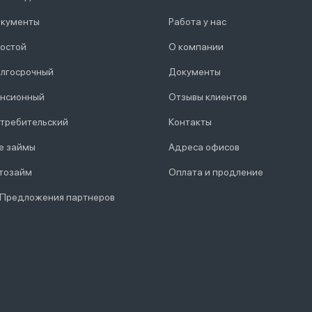
кументы
Работа у нас
остой
О компании
лгосрочный
Документы
нсионный
Отзывы клиентов
требительский
Контакты
е займы
Адреса офисов
тозайм
Оплата и продление
 Предложения партнеров