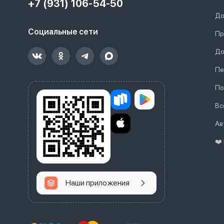
+7 (931) 106-54-50
До
Социальные сети
Пр
До
Пе
По
Вс
Ав
❤️
Наши приложения