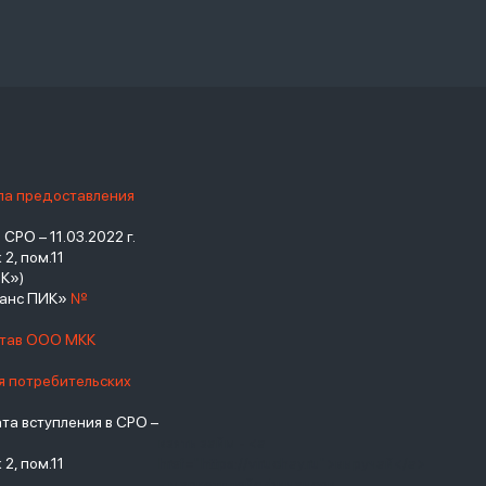
ила предоставления
РО – 11.03.2022 г.
2, пом.11
К»)
нанс ПИК»
№
став ООО МКК
я потребительских
а вступления в СРО –
взять займ - <a
2, пом.11
href="https://viruchay.ru">выручай</a>
- маркетплейс финансов