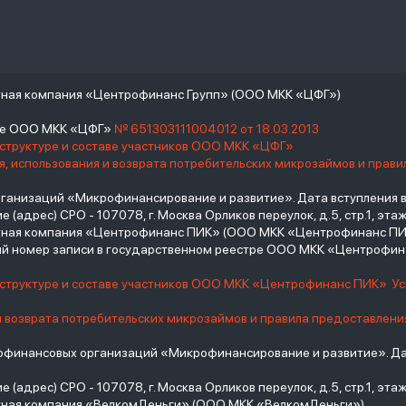
тная компания «Центрофинанс Групп» (ООО МКК «ЦФГ»)
тре ООО МКК «ЦФГ»
№ 651303111004012 от 18.03.2013
 структуре и составе участников ООО МКК «ЦФГ»
, использования и возврата потребительских микрозаймов и прав
низаций «Микрофинансирование и развитие». Дата вступления в С
(адрес) СРО - 107078, г. Москва Орликов переулок, д.5, стр.1, этаж 
итная компания «Центрофинанс ПИК» (ООО МКК «Центрофинанс ПИ
й номер записи в государственном реестре ООО МКК «Центрофи
о структуре и составе участников ООО МКК «Центрофинанс ПИК»
У
и возврата потребительских микрозаймов и правила предоставлени
инансовых организаций «Микрофинансирование и развитие». Дат
(адрес) СРО - 107078, г. Москва Орликов переулок, д.5, стр.1, этаж 
тная компания «ВелкомДеньги» (ООО МКК «ВелкомДеньги»)