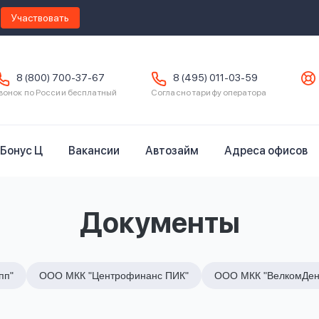
Участвовать
8 (800) 700-37-67
8 (495) 011-03-59
вонок по России бесплатный
Согласно тарифу оператора
Бонус Ц
Вакансии
Автозайм
Адреса офисов
Документы
пп"
ООО МКК "Центрофинанс ПИК"
ООО МКК "ВелкомДен