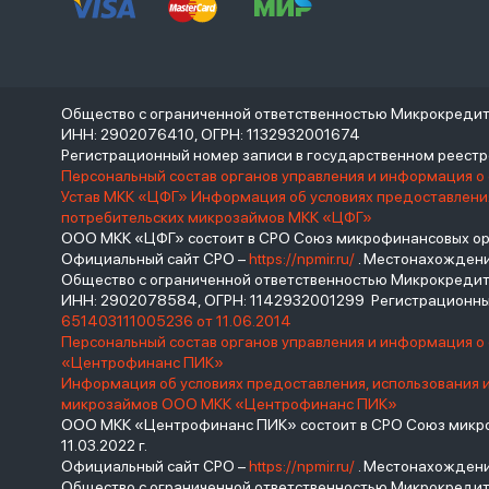
Общество с ограниченной ответственностью Микрокреди
ИНН: 2902076410, ОГРН: 1132932001674
Регистрационный номер записи в государственном реес
Персональный состав органов управления и информация о
Устав МКК «ЦФГ»
Информация об условиях предоставления
потребительских микрозаймов МКК «ЦФГ»
ООО МКК «ЦФГ» состоит в СРО Союз микрофинансовых орга
Официальный сайт СРО –
https://npmir.ru/
. Местонахождение 
Общество с ограниченной ответственностью Микрокред
ИНН: 2902078584, ОГРН: 1142932001299 Регистрационны
651403111005236 от 11.06.2014
Персональный состав органов управления и информация 
«Центрофинанс ПИК»
Информация об условиях предоставления, использования 
микрозаймов ООО МКК «Центрофинанс ПИК»
ООО МКК «Центрофинанс ПИК» состоит в СРО Союз микроф
11.03.2022 г.
Официальный сайт СРО –
https://npmir.ru/
. Местонахождение 
Общество с ограниченной ответственностью Микрокреди