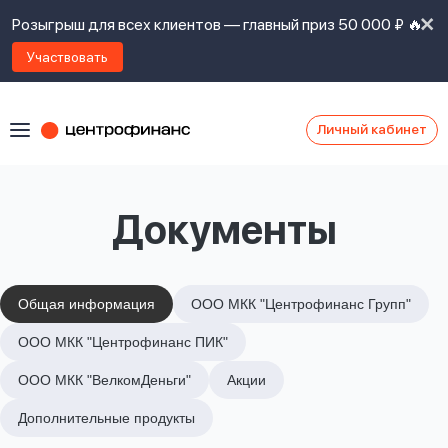
Розыгрыш для всех клиентов — главный приз 50 000 ₽ 🔥
Участвовать
Личный кабинет
Я
согласен(а)
на
Я
Документы
ознакомлен
Наши
с
контакты
правилами
предоставления
займов
,
Общая информация
ООО МКК "Центрофинанс Групп"
политикой
Ок
Ок
ООО МКК "Центрофинанс ПИК"
сайта
,
даю
ООО МКК "ВелкомДеньги"
Акции
согласие
на
Дополнительные продукты
обработку
Задать
личных