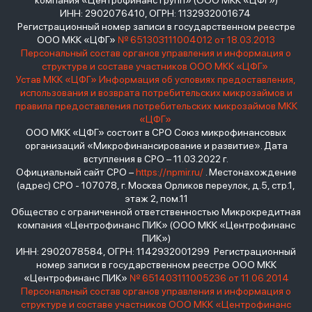
компания «Центрофинанс Групп» (ООО МКК «ЦФГ»)
ИНН: 2902076410, ОГРН: 1132932001674
Регистрационный номер записи в государственном реестре
ООО МКК «ЦФГ»
№ 651303111004012 от 18.03.2013
Персональный состав органов управления и информация о
структуре и составе участников ООО МКК «ЦФГ»
Устав МКК «ЦФГ»
Информация об условиях предоставления,
использования и возврата потребительских микрозаймов и
правила предоставления потребительских микрозаймов МКК
«ЦФГ»
ООО МКК «ЦФГ» состоит в СРО Союз микрофинансовых
организаций «Микрофинансирование и развитие». Дата
вступления в СРО – 11.03.2022 г.
Официальный сайт СРО –
https://npmir.ru/
. Местонахождение
(адрес) СРО - 107078, г. Москва Орликов переулок, д.5, стр.1,
этаж 2, пом.11
Общество с ограниченной ответственностью Микрокредитная
компания «Центрофинанс ПИК» (ООО МКК «Центрофинанс
ПИК»)
ИНН: 2902078584, ОГРН: 1142932001299 Регистрационный
номер записи в государственном реестре ООО МКК
«Центрофинанс ПИК»
№ 651403111005236 от 11.06.2014
Персональный состав органов управления и информация о
структуре и составе участников ООО МКК «Центрофинанс