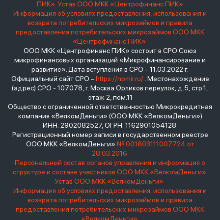
ПИК»
Устав ООО МКК «Центрофинанс ПИК»
Информация об условиях предоставления, использования и
возврата потребительских микрозаймов и правила
предоставления потребительских микрозаймов ООО МКК
«Центрофинанс ПИК»
ООО МКК «Центрофинанс ПИК» состоит в СРО Союз
микрофинансовых организаций «Микрофинансирование и
развитие». Дата вступления в СРО – 11.03.2022 г.
Официальный сайт СРО –
https://npmir.ru/
. Местонахождение
(адрес) СРО - 107078, г. Москва Орликов переулок, д.5, стр.1,
этаж 2, пом.11
Общество с ограниченной ответственностью Микрокредитная
компания «ВелкомДеньги» (ООО МКК «ВелкомДеньги»)
ИНН: 2902082527, ОГРН: 1162901054128
Регистрационный номер записи в государственном реестре
ООО МКК «ВелкомДеньги»
№ 001603111007724 от
28.03.2016
Персональный состав органов управления и информация о
структуре и составе участников ООО МКК «ВелкомДеньги»
Устав ООО МКК «ВелкомДеньги»
Информация об условиях предоставления, использования и
возврата потребительских микрозаймов и правила
предоставления потребительских микрозаймов ООО МКК
«ВелкомДеньги»