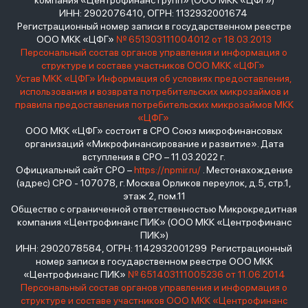
компания «Центрофинанс Групп» (ООО МКК «ЦФГ»)
ИНН: 2902076410, ОГРН: 1132932001674
Регистрационный номер записи в государственном реестре
ООО МКК «ЦФГ»
№ 651303111004012 от 18.03.2013
Персональный состав органов управления и информация о
структуре и составе участников ООО МКК «ЦФГ»
Устав МКК «ЦФГ»
Информация об условиях предоставления,
использования и возврата потребительских микрозаймов и
правила предоставления потребительских микрозаймов МКК
«ЦФГ»
ООО МКК «ЦФГ» состоит в СРО Союз микрофинансовых
организаций «Микрофинансирование и развитие». Дата
вступления в СРО – 11.03.2022 г.
Официальный сайт СРО –
https://npmir.ru/
. Местонахождение
(адрес) СРО - 107078, г. Москва Орликов переулок, д.5, стр.1,
этаж 2, пом.11
Общество с ограниченной ответственностью Микрокредитная
компания «Центрофинанс ПИК» (ООО МКК «Центрофинанс
ПИК»)
ИНН: 2902078584, ОГРН: 1142932001299 Регистрационный
номер записи в государственном реестре ООО МКК
«Центрофинанс ПИК»
№ 651403111005236 от 11.06.2014
Персональный состав органов управления и информация о
структуре и составе участников ООО МКК «Центрофинанс