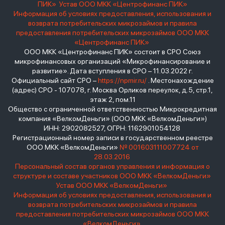
ПИК»
Устав ООО МКК «Центрофинанс ПИК»
Информация об условиях предоставления, использования и
возврата потребительских микрозаймов и правила
предоставления потребительских микрозаймов ООО МКК
«Центрофинанс ПИК»
ООО МКК «Центрофинанс ПИК» состоит в СРО Союз
микрофинансовых организаций «Микрофинансирование и
развитие». Дата вступления в СРО – 11.03.2022 г.
Официальный сайт СРО –
https://npmir.ru/
. Местонахождение
(адрес) СРО - 107078, г. Москва Орликов переулок, д.5, стр.1,
этаж 2, пом.11
Общество с ограниченной ответственностью Микрокредитная
компания «ВелкомДеньги» (ООО МКК «ВелкомДеньги»)
ИНН: 2902082527, ОГРН: 1162901054128
Регистрационный номер записи в государственном реестре
ООО МКК «ВелкомДеньги»
№ 001603111007724 от
28.03.2016
Персональный состав органов управления и информация о
структуре и составе участников ООО МКК «ВелкомДеньги»
Устав ООО МКК «ВелкомДеньги»
Информация об условиях предоставления, использования и
возврата потребительских микрозаймов и правила
предоставления потребительских микрозаймов ООО МКК
«ВелкомДеньги»