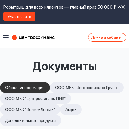
Розыгрыш для всех клиентов — главный приз 50 000 ₽ 🔥
Участвовать
Личный кабинет
Я
согласен(а)
на
Я
Документы
ознакомлен
Наши
с
контакты
правилами
предоставления
займов
,
Общая информация
ООО МКК "Центрофинанс Групп"
политикой
Ок
Ок
ООО МКК "Центрофинанс ПИК"
сайта
,
даю
ООО МКК "ВелкомДеньги"
Акции
согласие
на
Дополнительные продукты
обработку
Задать
личных