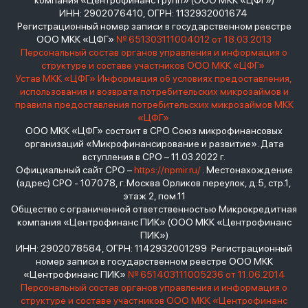
компания «Центрофинанс Групп» (ООО МКК «ЦФГ»)
ИНН: 2902076410, ОГРН: 1132932001674
Регистрационный номер записи в государственном реестре
ООО МКК «ЦФГ»
№ 651303111004012 от 18.03.2013
Персональный состав органов управления и информация о
структуре и составе участников ООО МКК «ЦФГ»
Устав МКК «ЦФГ»
Информация об условиях предоставления,
использования и возврата потребительских микрозаймов и
правила предоставления потребительских микрозаймов МКК
«ЦФГ»
ООО МКК «ЦФГ» состоит в СРО Союз микрофинансовых
организаций «Микрофинансирование и развитие». Дата
вступления в СРО – 11.03.2022 г.
Официальный сайт СРО –
https://npmir.ru/
. Местонахождение
(адрес) СРО - 107078, г. Москва Орликов переулок, д.5, стр.1,
этаж 2, пом.11
Общество с ограниченной ответственностью Микрокредитная
компания «Центрофинанс ПИК» (ООО МКК «Центрофинанс
ПИК»)
ИНН: 2902078584, ОГРН: 1142932001299 Регистрационный
номер записи в государственном реестре ООО МКК
«Центрофинанс ПИК»
№ 651403111005236 от 11.06.2014
Персональный состав органов управления и информация о
структуре и составе участников ООО МКК «Центрофинанс