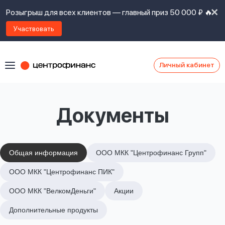
Розыгрыш для всех клиентов — главный приз 50 000 ₽ 🔥
Участвовать
Личный кабинет
Я
согласен(а)
на
Я
Документы
ознакомлен
Наши
с
контакты
правилами
предоставления
займов
,
Общая информация
ООО МКК "Центрофинанс Групп"
политикой
Ок
Ок
ООО МКК "Центрофинанс ПИК"
сайта
,
даю
ООО МКК "ВелкомДеньги"
Акции
согласие
на
Дополнительные продукты
обработку
Задать
личных