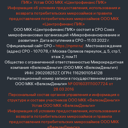
ПИК»
Устав ООО МКК «Центрофинанс ПИК»
Информация об условиях предоставления, использования и
возврата потребительских микрозаймов и правила
предоставления потребительских микрозаймов ООО МКК
«Центрофинанс ПИК»
ООО МКК «Центрофинанс ПИК» состоит в СРО Союз
микрофинансовых организаций «Микрофинансирование и
развитие». Дата вступления в СРО – 11.03.2022 г.
Официальный сайт СРО –
https://npmir.ru/
. Местонахождение
(адрес) СРО - 107078, г. Москва Орликов переулок, д.5, стр.1,
этаж 2, пом.11
Общество с ограниченной ответственностью Микрокредитная
компания «ВелкомДеньги» (ООО МКК «ВелкомДеньги»)
ИНН: 2902082527, ОГРН: 1162901054128
Регистрационный номер записи в государственном реестре
ООО МКК «ВелкомДеньги»
№ 001603111007724 от
28.03.2016
Персональный состав органов управления и информация о
структуре и составе участников ООО МКК «ВелкомДеньги»
Устав ООО МКК «ВелкомДеньги»
Информация об условиях предоставления, использования и
возврата потребительских микрозаймов и правила
предоставления потребительских микрозаймов ООО МКК
«ВелкомДеньги»