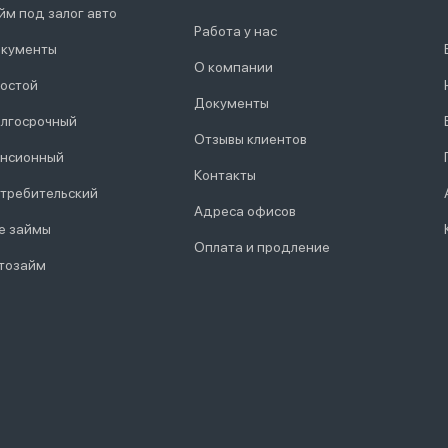
йм под залог авто
Работа у нас
кументы
О компании
остой
Документы
лгосрочный
Отзывы клиентов
нсионный
Контакты
требительский
Адреса офисов
е займы
Оплата и продление
тозайм