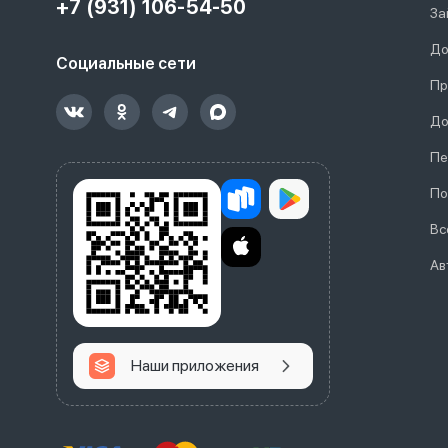
+7 (931) 106-54-50
За
До
Социальные сети
Пр
До
Пе
По
Вс
Ав
Наши приложения