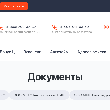
Участвовать
8 (800) 700-37-67
8 (495) 011-03-59
вонок по России бесплатный
Согласно тарифу оператора
Бонус Ц
Вакансии
Автозайм
Адреса офисов
Документы
пп"
ООО МКК "Центрофинанс ПИК"
ООО МКК "ВелкомДен