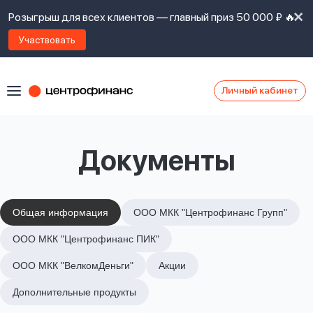
Розыгрыш для всех клиентов — главный приз 50 000 ₽ 🔥
Участвовать
Личный кабинет
Я
согласен(а)
на
Я
Документы
ознакомлен
Наши
с
контакты
правилами
предоставления
займов
,
Общая информация
ООО МКК "Центрофинанс Групп"
политикой
Ок
Ок
ООО МКК "Центрофинанс ПИК"
сайта
,
даю
ООО МКК "ВелкомДеньги"
Акции
согласие
на
Дополнительные продукты
обработку
Задать
личных