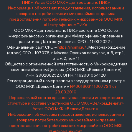
ПИК»
Устав ООО МКК «Центрофинанс ПИК»
Информация об условиях предоставления, использования и
возврата потребительских микрозаймов и правила
предоставления потребительских микрозаймов ООО МКК
«Центрофинанс ПИК»
ООО МКК «Центрофинанс ПИК» состоит в СРО Союз
микрофинансовых организаций «Микрофинансирование и
развитие». Дата вступления в СРО – 11.03.2022 г.
Официальный сайт СРО –
https://npmir.ru/
. Местонахождение
(адрес) СРО - 107078, г. Москва Орликов переулок, д.5, стр.1,
этаж 2, пом.11
Общество с ограниченной ответственностью Микрокредитная
компания «ВелкомДеньги» (ООО МКК «ВелкомДеньги»)
ИНН: 2902082527, ОГРН: 1162901054128
Регистрационный номер записи в государственном реестре
ООО МКК «ВелкомДеньги»
№ 001603111007724 от
28.03.2016
Персональный состав органов управления и информация о
структуре и составе участников ООО МКК «ВелкомДеньги»
Устав ООО МКК «ВелкомДеньги»
Информация об условиях предоставления, использования и
возврата потребительских микрозаймов и правила
предоставления потребительских микрозаймов ООО МКК
«ВелкомДеньги»