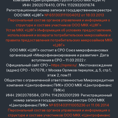
компания «Центрофинанс Групп» (ООО МКК «ЦФГ»)
ИНН: 2902076410, ОГРН: 1132932001674
Регистрационный номер записи в государственном реестре
ООО МКК «ЦФГ»
№ 651303111004012 от 18.03.2013
Персональный состав органов управления и информация о
структуре и составе участников ООО МКК «ЦФГ»
Устав МКК «ЦФГ»
Информация об условиях предоставления,
использования и возврата потребительских микрозаймов и
правила предоставления потребительских микрозаймов МКК
«ЦФГ»
ООО МКК «ЦФГ» состоит в СРО Союз микрофинансовых
организаций «Микрофинансирование и развитие». Дата
вступления в СРО – 11.03.2022 г.
Официальный сайт СРО –
https://npmir.ru/
. Местонахождение
(адрес) СРО - 107078, г. Москва Орликов переулок, д.5, стр.1,
этаж 2, пом.11
Общество с ограниченной ответственностью Микрокредитная
компания «Центрофинанс ПИК» (ООО МКК «Центрофинанс
ПИК»)
ИНН: 2902078584, ОГРН: 1142932001299 Регистрационный
номер записи в государственном реестре ООО МКК
«Центрофинанс ПИК»
№ 651403111005236 от 11.06.2014
Персональный состав органов управления и информация о
структуре и составе участников ООО МКК «Центрофинанс