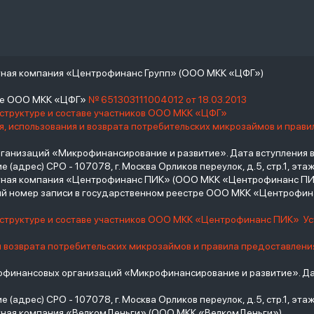
тная компания «Центрофинанс Групп» (ООО МКК «ЦФГ»)
тре ООО МКК «ЦФГ»
№ 651303111004012 от 18.03.2013
 структуре и составе участников ООО МКК «ЦФГ»
, использования и возврата потребительских микрозаймов и прав
низаций «Микрофинансирование и развитие». Дата вступления в С
(адрес) СРО - 107078, г. Москва Орликов переулок, д.5, стр.1, этаж 
итная компания «Центрофинанс ПИК» (ООО МКК «Центрофинанс ПИ
й номер записи в государственном реестре ООО МКК «Центрофи
о структуре и составе участников ООО МКК «Центрофинанс ПИК»
У
и возврата потребительских микрозаймов и правила предоставлени
инансовых организаций «Микрофинансирование и развитие». Дат
(адрес) СРО - 107078, г. Москва Орликов переулок, д.5, стр.1, этаж 
тная компания «ВелкомДеньги» (ООО МКК «ВелкомДеньги»)