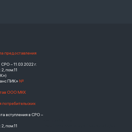
ила предоставления
РО – 11.03.2022 г.
2, пом.11
К»)
нанс ПИК»
№
став ООО МКК
я потребительских
а вступления в СРО –
взять займ - <a
2, пом.11
href="https://viruchay.ru">выручай</a>
- маркетплейс финансов