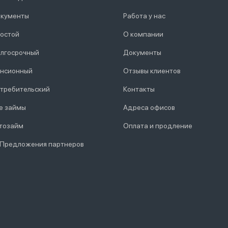
кументы
Работа у нас
остой
О компании
лгосрочный
Документы
нсионный
Отзывы клиентов
требительский
Контакты
е займы
Адреса офисов
тозайм
Оплата и продление
 Предложения партнеров