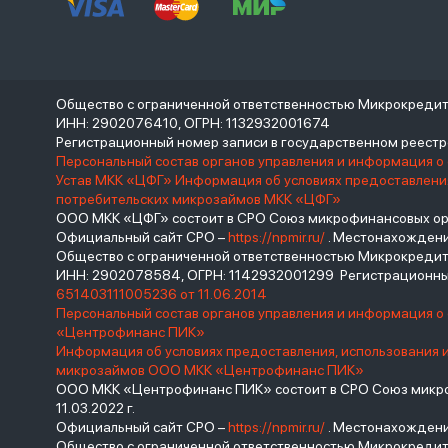
Общество с ограниченной ответственностью Микрокреди
ИНН: 2902076410, ОГРН: 1132932001674
Регистрационный номер записи в государственном реес
Персональный состав органов управления и информация о
Устав МКК «ЦФГ»
Информация об условиях предоставления
потребительских микрозаймов МКК «ЦФГ»
ООО МКК «ЦФГ» состоит в СРО Союз микрофинансовых орга
Официальный сайт СРО –
https://npmir.ru/
. Местонахождение 
Общество с ограниченной ответственностью Микрокред
ИНН: 2902078584, ОГРН: 1142932001299 Регистрационны
651403111005236 от 11.06.2014
Персональный состав органов управления и информация 
«Центрофинанс ПИК»
Информация об условиях предоставления, использования 
микрозаймов ООО МКК «Центрофинанс ПИК»
ООО МКК «Центрофинанс ПИК» состоит в СРО Союз микроф
11.03.2022 г.
Официальный сайт СРО –
https://npmir.ru/
. Местонахождение 
Общество с ограниченной ответственностью Микрокреди