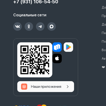
+7 (931) 106-54-50
До
Социальные сети
Пр
До
Пе
По
Вс
Ав
❤️
Наши приложения