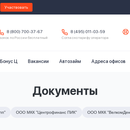
Участвовать
8 (800) 700-37-67
8 (495) 011-03-59
вонок по России бесплатный
Согласно тарифу оператора
Бонус Ц
Вакансии
Автозайм
Адреса офисов
Документы
пп"
ООО МКК "Центрофинанс ПИК"
ООО МКК "ВелкомДен