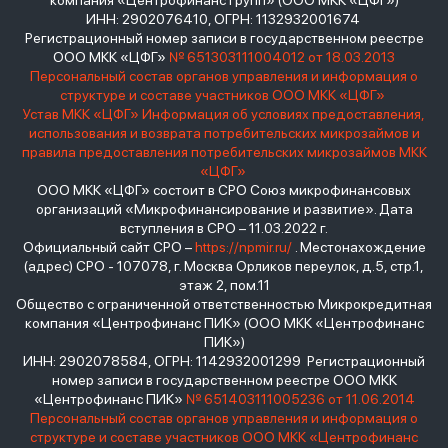
компания «Центрофинанс Групп» (ООО МКК «ЦФГ»)
ИНН: 2902076410, ОГРН: 1132932001674
Регистрационный номер записи в государственном реестре
ООО МКК «ЦФГ»
№ 651303111004012 от 18.03.2013
Персональный состав органов управления и информация о
структуре и составе участников ООО МКК «ЦФГ»
Устав МКК «ЦФГ»
Информация об условиях предоставления,
использования и возврата потребительских микрозаймов и
правила предоставления потребительских микрозаймов МКК
«ЦФГ»
ООО МКК «ЦФГ» состоит в СРО Союз микрофинансовых
организаций «Микрофинансирование и развитие». Дата
вступления в СРО – 11.03.2022 г.
Официальный сайт СРО –
https://npmir.ru/
. Местонахождение
(адрес) СРО - 107078, г. Москва Орликов переулок, д.5, стр.1,
этаж 2, пом.11
Общество с ограниченной ответственностью Микрокредитная
компания «Центрофинанс ПИК» (ООО МКК «Центрофинанс
ПИК»)
ИНН: 2902078584, ОГРН: 1142932001299 Регистрационный
номер записи в государственном реестре ООО МКК
«Центрофинанс ПИК»
№ 651403111005236 от 11.06.2014
Персональный состав органов управления и информация о
структуре и составе участников ООО МКК «Центрофинанс