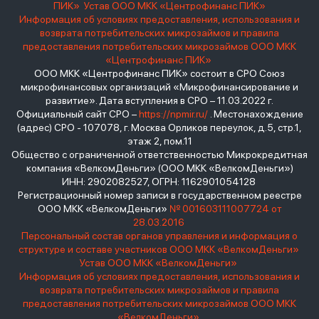
ПИК»
Устав ООО МКК «Центрофинанс ПИК»
Информация об условиях предоставления, использования и
возврата потребительских микрозаймов и правила
предоставления потребительских микрозаймов ООО МКК
«Центрофинанс ПИК»
ООО МКК «Центрофинанс ПИК» состоит в СРО Союз
микрофинансовых организаций «Микрофинансирование и
развитие». Дата вступления в СРО – 11.03.2022 г.
Официальный сайт СРО –
https://npmir.ru/
. Местонахождение
(адрес) СРО - 107078, г. Москва Орликов переулок, д.5, стр.1,
этаж 2, пом.11
Общество с ограниченной ответственностью Микрокредитная
компания «ВелкомДеньги» (ООО МКК «ВелкомДеньги»)
ИНН: 2902082527, ОГРН: 1162901054128
Регистрационный номер записи в государственном реестре
ООО МКК «ВелкомДеньги»
№ 001603111007724 от
28.03.2016
Персональный состав органов управления и информация о
структуре и составе участников ООО МКК «ВелкомДеньги»
Устав ООО МКК «ВелкомДеньги»
Информация об условиях предоставления, использования и
возврата потребительских микрозаймов и правила
предоставления потребительских микрозаймов ООО МКК
«ВелкомДеньги»