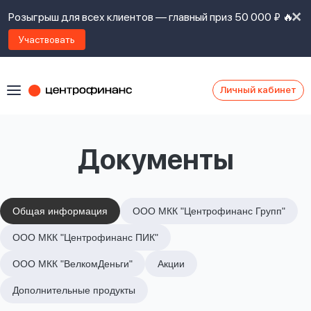
Розыгрыш для всех клиентов — главный приз 50 000 ₽ 🔥
Участвовать
Личный кабинет
Я
согласен(а)
на
Я
Документы
ознакомлен
Наши
с
контакты
правилами
предоставления
займов
,
Общая информация
ООО МКК "Центрофинанс Групп"
политикой
Ок
Ок
ООО МКК "Центрофинанс ПИК"
сайта
,
даю
ООО МКК "ВелкомДеньги"
Акции
согласие
на
Дополнительные продукты
обработку
Задать
личных