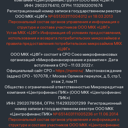
компания «Центрофинанс Групп» (ООО МКК «ЦФГ»)
ИНН: 2902076410, ОГРН: 1132932001674
Регистрационный номер записи в государственном реестре
ООО МКК «ЦФГ»
№ 651303111004012 от 18.03.2013
Персональный состав органов управления и информация о
структуре и составе участников ООО МКК «ЦФГ»
Устав МКК «ЦФГ»
Информация об условиях предоставления,
использования и возврата потребительских микрозаймов и
правила предоставления потребительских микрозаймов МКК
«ЦФГ»
ООО МКК «ЦФГ» состоит в СРО Союз микрофинансовых
организаций «Микрофинансирование и развитие». Дата
вступления в СРО – 11.03.2022 г.
Официальный сайт СРО –
https://npmir.ru/
. Местонахождение
(адрес) СРО - 107078, г. Москва Орликов переулок, д.5, стр.1,
этаж 2, пом.11
Общество с ограниченной ответственностью Микрокредитная
компания «Центрофинанс ПИК» (ООО МКК «Центрофинанс
ПИК»)
ИНН: 2902078584, ОГРН: 1142932001299 Регистрационный
номер записи в государственном реестре ООО МКК
«Центрофинанс ПИК»
№ 651403111005236 от 11.06.2014
Персональный состав органов управления и информация о
структуре и составе участников ООО МКК «Центрофинанс