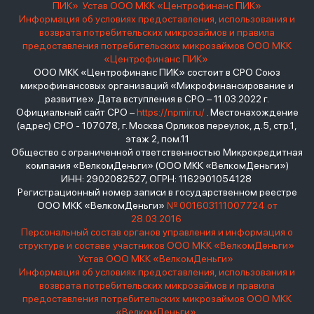
ПИК»
Устав ООО МКК «Центрофинанс ПИК»
Информация об условиях предоставления, использования и
возврата потребительских микрозаймов и правила
предоставления потребительских микрозаймов ООО МКК
«Центрофинанс ПИК»
ООО МКК «Центрофинанс ПИК» состоит в СРО Союз
микрофинансовых организаций «Микрофинансирование и
развитие». Дата вступления в СРО – 11.03.2022 г.
Официальный сайт СРО –
https://npmir.ru/
. Местонахождение
(адрес) СРО - 107078, г. Москва Орликов переулок, д.5, стр.1,
этаж 2, пом.11
Общество с ограниченной ответственностью Микрокредитная
компания «ВелкомДеньги» (ООО МКК «ВелкомДеньги»)
ИНН: 2902082527, ОГРН: 1162901054128
Регистрационный номер записи в государственном реестре
ООО МКК «ВелкомДеньги»
№ 001603111007724 от
28.03.2016
Персональный состав органов управления и информация о
структуре и составе участников ООО МКК «ВелкомДеньги»
Устав ООО МКК «ВелкомДеньги»
Информация об условиях предоставления, использования и
возврата потребительских микрозаймов и правила
предоставления потребительских микрозаймов ООО МКК
«ВелкомДеньги»