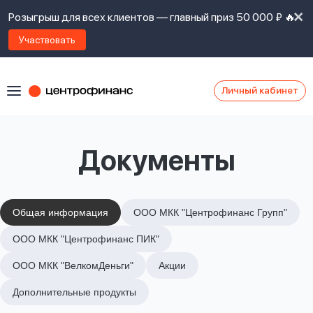
Розыгрыш для всех клиентов — главный приз 50 000 ₽ 🔥
Участвовать
Личный кабинет
Я
согласен(а)
на
Я
Документы
ознакомлен
Наши
с
контакты
правилами
предоставления
займов
,
Общая информация
ООО МКК "Центрофинанс Групп"
политикой
Ок
Ок
ООО МКК "Центрофинанс ПИК"
сайта
,
даю
ООО МКК "ВелкомДеньги"
Акции
согласие
на
Дополнительные продукты
обработку
Задать
личных