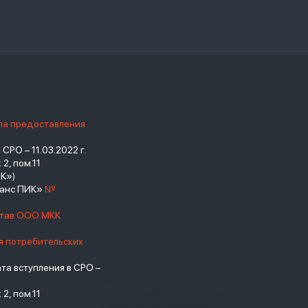
ила предоставления
РО – 11.03.2022 г.
2, пом.11
К»)
нанс ПИК»
№
став ООО МКК
я потребительских
а вступления в СРО –
взять займ - <a
2, пом.11
href="https://viruchay.ru">выручай</a>
- маркетплейс финансов