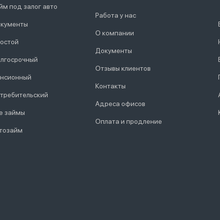
йм под залог авто
Работа у нас
кументы
О компании
остой
Документы
лгосрочный
Отзывы клиентов
нсионный
Контакты
требительский
Адреса офисов
е займы
Оплата и продление
тозайм