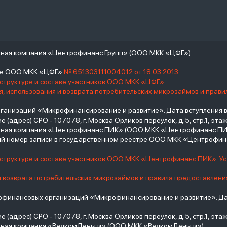
тная компания «Центрофинанс Групп» (ООО МКК «ЦФГ»)
тре ООО МКК «ЦФГ»
№ 651303111004012 от 18.03.2013
 структуре и составе участников ООО МКК «ЦФГ»
, использования и возврата потребительских микрозаймов и прав
низаций «Микрофинансирование и развитие». Дата вступления в С
(адрес) СРО - 107078, г. Москва Орликов переулок, д.5, стр.1, этаж 
итная компания «Центрофинанс ПИК» (ООО МКК «Центрофинанс ПИ
й номер записи в государственном реестре ООО МКК «Центрофи
о структуре и составе участников ООО МКК «Центрофинанс ПИК»
У
и возврата потребительских микрозаймов и правила предоставлени
инансовых организаций «Микрофинансирование и развитие». Дат
(адрес) СРО - 107078, г. Москва Орликов переулок, д.5, стр.1, этаж 
тная компания «ВелкомДеньги» (ООО МКК «ВелкомДеньги»)