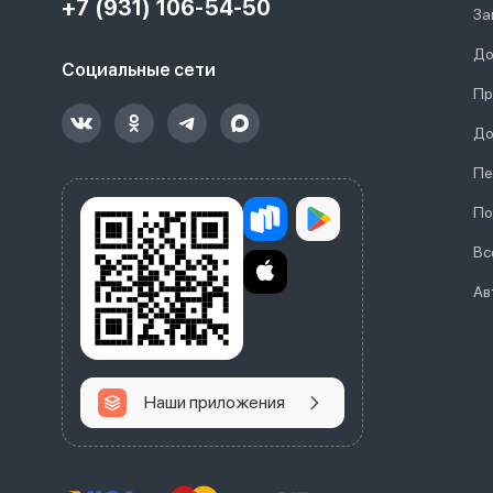
+7 (931) 106-54-50
За
До
Социальные сети
Пр
До
Пе
По
Вс
Ав
Наши приложения