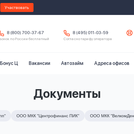
Участвовать
8 (800) 700-37-67
8 (495) 011-03-59
вонок по России бесплатный
Согласно тарифу оператора
Бонус Ц
Вакансии
Автозайм
Адреса офисов
Документы
пп"
ООО МКК "Центрофинанс ПИК"
ООО МКК "ВелкомДен