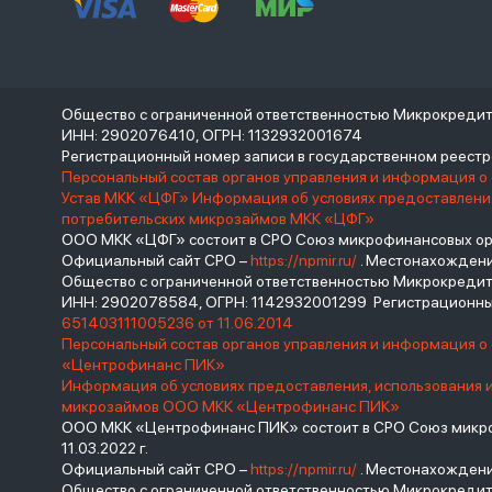
Общество с ограниченной ответственностью Микрокреди
ИНН: 2902076410, ОГРН: 1132932001674
Регистрационный номер записи в государственном реес
Персональный состав органов управления и информация о
Устав МКК «ЦФГ»
Информация об условиях предоставления
потребительских микрозаймов МКК «ЦФГ»
ООО МКК «ЦФГ» состоит в СРО Союз микрофинансовых орга
Официальный сайт СРО –
https://npmir.ru/
. Местонахождение 
Общество с ограниченной ответственностью Микрокред
ИНН: 2902078584, ОГРН: 1142932001299 Регистрационны
651403111005236 от 11.06.2014
Персональный состав органов управления и информация 
«Центрофинанс ПИК»
Информация об условиях предоставления, использования 
микрозаймов ООО МКК «Центрофинанс ПИК»
ООО МКК «Центрофинанс ПИК» состоит в СРО Союз микроф
11.03.2022 г.
Официальный сайт СРО –
https://npmir.ru/
. Местонахождение 
Общество с ограниченной ответственностью Микрокреди