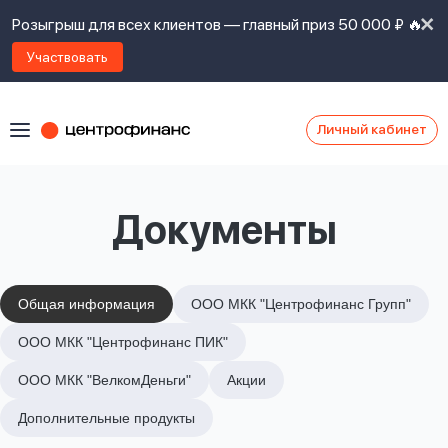
Розыгрыш для всех клиентов — главный приз 50 000 ₽ 🔥
Участвовать
Личный кабинет
Я
согласен(а)
на
Я
Документы
ознакомлен
Наши
с
контакты
правилами
предоставления
займов
,
Общая информация
ООО МКК "Центрофинанс Групп"
политикой
Ок
Ок
ООО МКК "Центрофинанс ПИК"
сайта
,
даю
ООО МКК "ВелкомДеньги"
Акции
согласие
на
Дополнительные продукты
обработку
Задать
личных