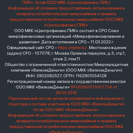
ПИК»
Устав ООО МКК «Центрофинанс ПИК»
Информация об условиях предоставления, использования и
возврата потребительских микрозаймов и правила
предоставления потребительских микрозаймов ООО МКК
«Центрофинанс ПИК»
ООО МКК «Центрофинанс ПИК» состоит в СРО Союз
микрофинансовых организаций «Микрофинансирование и
развитие». Дата вступления в СРО – 11.03.2022 г.
Официальный сайт СРО –
https://npmir.ru/
. Местонахождение
(адрес) СРО - 107078, г. Москва Орликов переулок, д.5, стр.1,
этаж 2, пом.11
Общество с ограниченной ответственностью Микрокредитная
компания «ВелкомДеньги» (ООО МКК «ВелкомДеньги»)
ИНН: 2902082527, ОГРН: 1162901054128
Регистрационный номер записи в государственном реестре
ООО МКК «ВелкомДеньги»
№ 001603111007724 от
28.03.2016
Персональный состав органов управления и информация о
структуре и составе участников ООО МКК «ВелкомДеньги»
Устав ООО МКК «ВелкомДеньги»
Информация об условиях предоставления, использования и
возврата потребительских микрозаймов и правила
предоставления потребительских микрозаймов ООО МКК
«ВелкомДеньги»