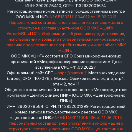
компания «Центрофинанс Групп» (ООО МКК «ЦФГ»)
ИНН: 2902076410, ОГРН: 1132932001674
Регистрационный номер записи в государственном реестре
ООО МКК «ЦФГ»
№ 651303111004012 от 18.03.2013
Персональный состав органов управления и информация о
структуре и составе участников ООО МКК «ЦФГ»
Устав МКК «ЦФГ»
Информация об условиях предоставления,
использования и возврата потребительских микрозаймов и
правила предоставления потребительских микрозаймов МКК
«ЦФГ»
ООО МКК «ЦФГ» состоит в СРО Союз микрофинансовых
организаций «Микрофинансирование и развитие». Дата
вступления в СРО – 11.03.2022 г.
Официальный сайт СРО –
https://npmir.ru/
. Местонахождение
(адрес) СРО - 107078, г. Москва Орликов переулок, д.5, стр.1,
этаж 2, пом.11
Общество с ограниченной ответственностью Микрокредитная
компания «Центрофинанс ПИК» (ООО МКК «Центрофинанс
ПИК»)
ИНН: 2902078584, ОГРН: 1142932001299 Регистрационный
номер записи в государственном реестре ООО МКК
«Центрофинанс ПИК»
№ 651403111005236 от 11.06.2014
Персональный состав органов управления и информация о
структуре и составе участников ООО МКК «Центрофинанс