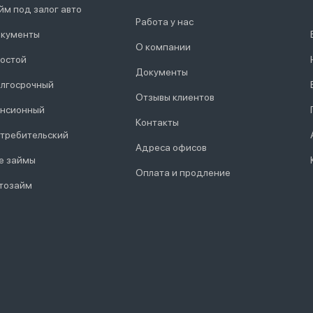
йм под залог авто
Работа у нас
кументы
О компании
остой
Документы
лгосрочный
Отзывы клиентов
нсионный
Контакты
требительский
Адреса офисов
е займы
Оплата и продление
тозайм