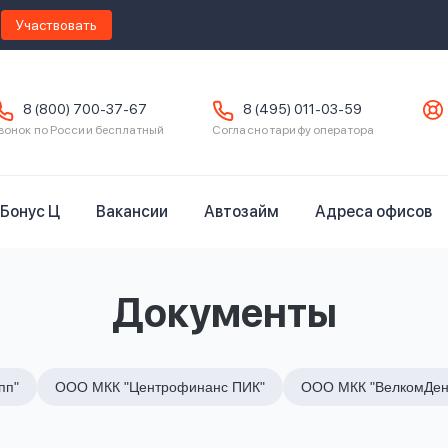
Участвовать
8 (800) 700-37-67
8 (495) 011-03-59
вонок по России бесплатный
Согласно тарифу оператора
Бонус Ц
Вакансии
Автозайм
Адреса офисов
Документы
пп"
ООО МКК "Центрофинанс ПИК"
ООО МКК "ВелкомДен