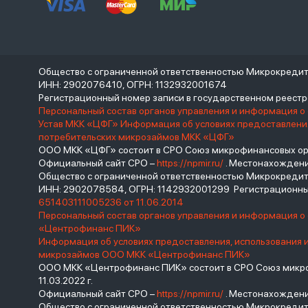
Общество с ограниченной ответственностью Микрокреди
ИНН: 2902076410, ОГРН: 1132932001674
Регистрационный номер записи в государственном реес
Персональный состав органов управления и информация о
Устав МКК «ЦФГ»
Информация об условиях предоставления
потребительских микрозаймов МКК «ЦФГ»
ООО МКК «ЦФГ» состоит в СРО Союз микрофинансовых орга
Официальный сайт СРО –
https://npmir.ru/
. Местонахождение 
Общество с ограниченной ответственностью Микрокред
ИНН: 2902078584, ОГРН: 1142932001299 Регистрационны
651403111005236 от 11.06.2014
Персональный состав органов управления и информация 
«Центрофинанс ПИК»
Информация об условиях предоставления, использования 
микрозаймов ООО МКК «Центрофинанс ПИК»
ООО МКК «Центрофинанс ПИК» состоит в СРО Союз микроф
11.03.2022 г.
Официальный сайт СРО –
https://npmir.ru/
. Местонахождение 
Общество с ограниченной ответственностью Микрокреди