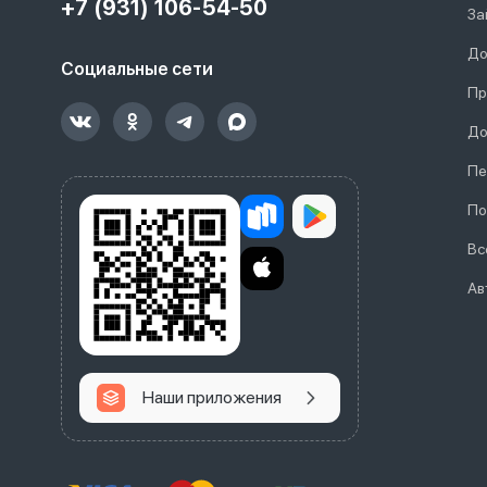
+7 (931) 106-54-50
За
До
Социальные сети
Пр
До
Пе
По
Вс
Ав
Наши приложения