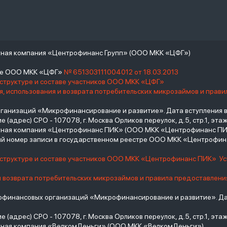
тная компания «Центрофинанс Групп» (ООО МКК «ЦФГ»)
тре ООО МКК «ЦФГ»
№ 651303111004012 от 18.03.2013
 структуре и составе участников ООО МКК «ЦФГ»
, использования и возврата потребительских микрозаймов и прав
низаций «Микрофинансирование и развитие». Дата вступления в С
(адрес) СРО - 107078, г. Москва Орликов переулок, д.5, стр.1, этаж 
итная компания «Центрофинанс ПИК» (ООО МКК «Центрофинанс ПИ
й номер записи в государственном реестре ООО МКК «Центрофи
о структуре и составе участников ООО МКК «Центрофинанс ПИК»
У
и возврата потребительских микрозаймов и правила предоставлени
инансовых организаций «Микрофинансирование и развитие». Дат
(адрес) СРО - 107078, г. Москва Орликов переулок, д.5, стр.1, этаж 
тная компания «ВелкомДеньги» (ООО МКК «ВелкомДеньги»)