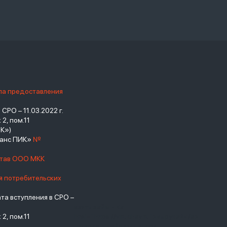
ила предоставления
РО – 11.03.2022 г.
2, пом.11
К»)
нанс ПИК»
№
став ООО МКК
я потребительских
а вступления в СРО –
взять займ - <a
2, пом.11
href="https://viruchay.ru">выручай</a>
- маркетплейс финансов