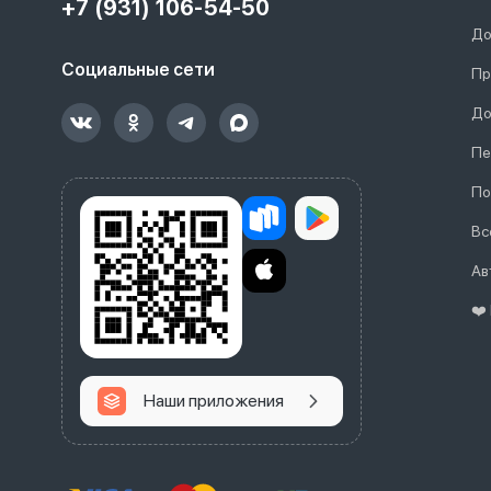
+7 (931) 106-54-50
До
Социальные сети
Пр
До
Пе
По
Вс
Ав
❤️
Наши приложения