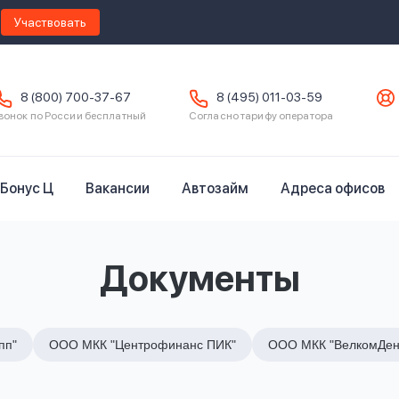
Участвовать
8 (800) 700-37-67
8 (495) 011-03-59
вонок по России бесплатный
Согласно тарифу оператора
Бонус Ц
Вакансии
Автозайм
Адреса офисов
Документы
пп"
ООО МКК "Центрофинанс ПИК"
ООО МКК "ВелкомДен