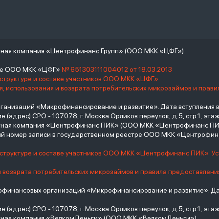
тная компания «Центрофинанс Групп» (ООО МКК «ЦФГ»)
тре ООО МКК «ЦФГ»
№ 651303111004012 от 18.03.2013
 структуре и составе участников ООО МКК «ЦФГ»
, использования и возврата потребительских микрозаймов и прав
низаций «Микрофинансирование и развитие». Дата вступления в С
(адрес) СРО - 107078, г. Москва Орликов переулок, д.5, стр.1, этаж 
итная компания «Центрофинанс ПИК» (ООО МКК «Центрофинанс ПИ
й номер записи в государственном реестре ООО МКК «Центрофи
о структуре и составе участников ООО МКК «Центрофинанс ПИК»
У
и возврата потребительских микрозаймов и правила предоставлени
инансовых организаций «Микрофинансирование и развитие». Дат
(адрес) СРО - 107078, г. Москва Орликов переулок, д.5, стр.1, этаж 
тная компания «ВелкомДеньги» (ООО МКК «ВелкомДеньги»)