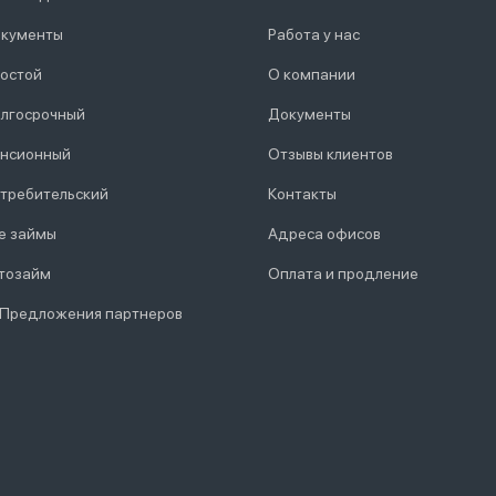
кументы
Работа у нас
остой
О компании
лгосрочный
Документы
нсионный
Отзывы клиентов
требительский
Контакты
е займы
Адреса офисов
тозайм
Оплата и продление
 Предложения партнеров