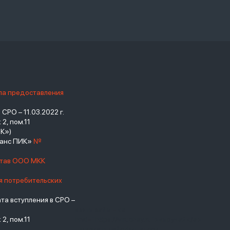
ила предоставления
РО – 11.03.2022 г.
2, пом.11
К»)
нанс ПИК»
№
став ООО МКК
я потребительских
а вступления в СРО –
взять займ - <a
2, пом.11
href="https://viruchay.ru">выручай</a>
- маркетплейс финансов