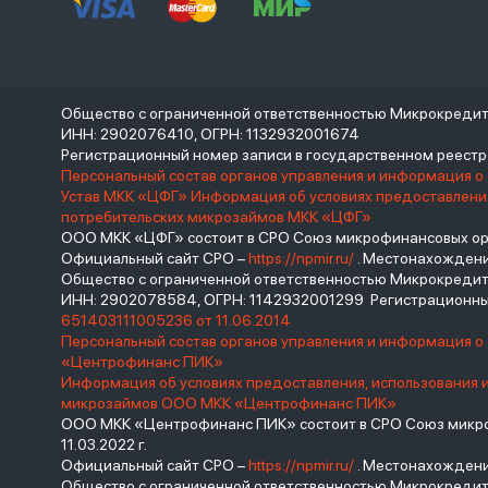
Общество с ограниченной ответственностью Микрокреди
ИНН: 2902076410, ОГРН: 1132932001674
Регистрационный номер записи в государственном реес
Персональный состав органов управления и информация о
Устав МКК «ЦФГ»
Информация об условиях предоставления
потребительских микрозаймов МКК «ЦФГ»
ООО МКК «ЦФГ» состоит в СРО Союз микрофинансовых орга
Официальный сайт СРО –
https://npmir.ru/
. Местонахождение 
Общество с ограниченной ответственностью Микрокред
ИНН: 2902078584, ОГРН: 1142932001299 Регистрационны
651403111005236 от 11.06.2014
Персональный состав органов управления и информация 
«Центрофинанс ПИК»
Информация об условиях предоставления, использования 
микрозаймов ООО МКК «Центрофинанс ПИК»
ООО МКК «Центрофинанс ПИК» состоит в СРО Союз микроф
11.03.2022 г.
Официальный сайт СРО –
https://npmir.ru/
. Местонахождение 
Общество с ограниченной ответственностью Микрокреди