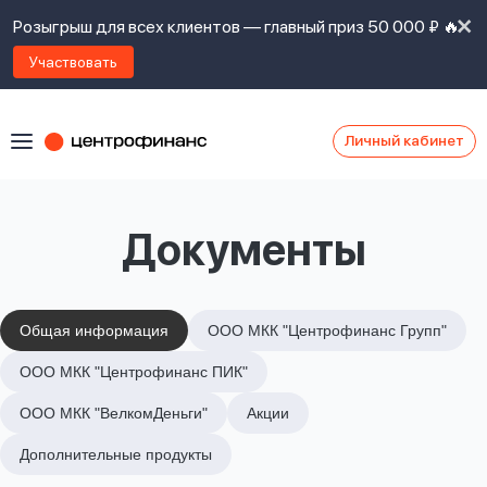
Розыгрыш для всех клиентов — главный приз 50 000 ₽ 🔥
Участвовать
Личный кабинет
Я
согласен(а)
на
Я
Документы
ознакомлен
Наши
с
контакты
правилами
предоставления
займов
,
Общая информация
ООО МКК "Центрофинанс Групп"
политикой
Ок
Ок
ООО МКК "Центрофинанс ПИК"
сайта
,
даю
ООО МКК "ВелкомДеньги"
Акции
согласие
на
Дополнительные продукты
обработку
Задать
личных