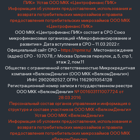
ПИК»
Устав ООО МКК «Центрофинанс ПИК»
Информация об условиях предоставления, использования и
возврата потребительских микрозаймов и правила
предоставления потребительских микрозаймов ООО МКК
«Центрофинанс ПИК»
ООО МКК «Центрофинанс ПИК» состоит в СРО Союз
микрофинансовых организаций «Микрофинансирование и
развитие». Дата вступления в СРО – 11.03.2022 г.
Официальный сайт СРО –
https://npmir.ru/
. Местонахождение
(адрес) СРО - 107078, г. Москва Орликов переулок, д.5, стр.1,
этаж 2, пом.11
Общество с ограниченной ответственностью Микрокредитная
компания «ВелкомДеньги» (ООО МКК «ВелкомДеньги»)
ИНН: 2902082527, ОГРН: 1162901054128
Регистрационный номер записи в государственном реестре
ООО МКК «ВелкомДеньги»
№ 001603111007724 от
28.03.2016
Персональный состав органов управления и информация о
структуре и составе участников ООО МКК «ВелкомДеньги»
Устав ООО МКК «ВелкомДеньги»
Информация об условиях предоставления, использования и
возврата потребительских микрозаймов и правила
предоставления потребительских микрозаймов ООО МКК
«ВелкомДеньги»