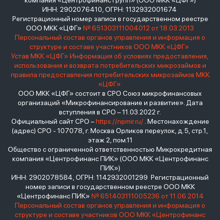
компания «Центрофинанс Групп» (ООО МКК «ЦФГ»)
ИНН: 2902076410, ОГРН: 1132932001674
Регистрационный номер записи в государственном реестре
ООО МКК «ЦФГ»
№ 651303111004012 от 18.03.2013
Персональный состав органов управления и информация о
структуре и составе участников ООО МКК «ЦФГ»
Устав МКК «ЦФГ»
Информация об условиях предоставления,
использования и возврата потребительских микрозаймов и
правила предоставления потребительских микрозаймов МКК
«ЦФГ»
ООО МКК «ЦФГ» состоит в СРО Союз микрофинансовых
организаций «Микрофинансирование и развитие». Дата
вступления в СРО – 11.03.2022 г.
Официальный сайт СРО –
https://npmir.ru/
. Местонахождение
(адрес) СРО - 107078, г. Москва Орликов переулок, д.5, стр.1,
этаж 2, пом.11
Общество с ограниченной ответственностью Микрокредитная
компания «Центрофинанс ПИК» (ООО МКК «Центрофинанс
ПИК»)
ИНН: 2902078584, ОГРН: 1142932001299 Регистрационный
номер записи в государственном реестре ООО МКК
«Центрофинанс ПИК»
№ 651403111005236 от 11.06.2014
Персональный состав органов управления и информация о
структуре и составе участников ООО МКК «Центрофинанс