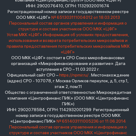
компания «Центрофинанс Групп» (ООО МКК «ЦФГ»)
ИНН: 2902076410, ОГРН: 1132932001674
Регистрационный номер записи в государственном реестре
ООО МКК «ЦФГ»
№ 651303111004012 от 18.03.2013
Персональный состав органов управления и информация о
структуре и составе участников ООО МКК «ЦФГ»
Устав МКК «ЦФГ»
Информация об условиях предоставления,
использования и возврата потребительских микрозаймов и
правила предоставления потребительских микрозаймов МКК
«ЦФГ»
ООО МКК «ЦФГ» состоит в СРО Союз микрофинансовых
организаций «Микрофинансирование и развитие». Дата
вступления в СРО – 11.03.2022 г.
Официальный сайт СРО –
https://npmir.ru/
. Местонахождение
(адрес) СРО - 107078, г. Москва Орликов переулок, д.5, стр.1,
этаж 2, пом.11
Общество с ограниченной ответственностью Микрокредитная
компания «Центрофинанс ПИК» (ООО МКК «Центрофинанс
ПИК»)
ИНН: 2902078584, ОГРН: 1142932001299 Регистрационный
номер записи в государственном реестре ООО МКК
«Центрофинанс ПИК»
№ 651403111005236 от 11.06.2014
Персональный состав органов управления и информация о
структуре и составе участников ООО МКК «Центрофинанс