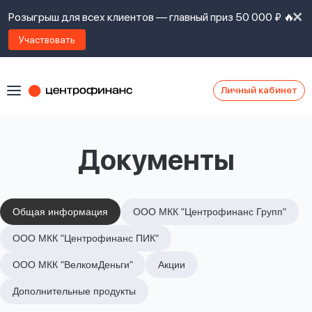
Розыгрыш для всех клиентов — главный приз 50 000 ₽ 🔥
Участвовать
Личный кабинет
Я
согласен(а)
на
Я
Документы
ознакомлен
Наши
с
контакты
правилами
предоставления
займов
,
Общая информация
ООО МКК "Центрофинанс Групп"
политикой
Ок
Ок
ООО МКК "Центрофинанс ПИК"
сайта
,
даю
ООО МКК "ВелкомДеньги"
Акции
согласие
на
Дополнительные продукты
обработку
Задать
личных