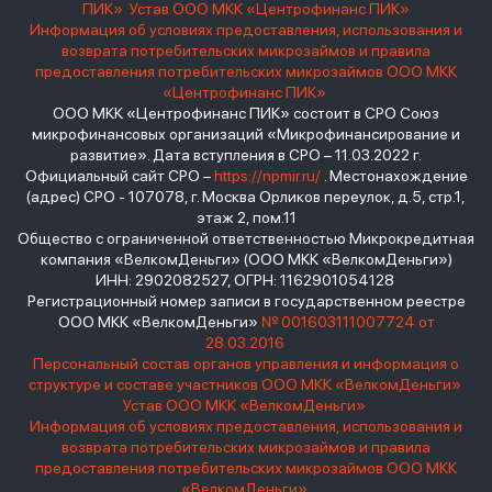
ПИК»
Устав ООО МКК «Центрофинанс ПИК»
Информация об условиях предоставления, использования и
возврата потребительских микрозаймов и правила
предоставления потребительских микрозаймов ООО МКК
«Центрофинанс ПИК»
ООО МКК «Центрофинанс ПИК» состоит в СРО Союз
микрофинансовых организаций «Микрофинансирование и
развитие». Дата вступления в СРО – 11.03.2022 г.
Официальный сайт СРО –
https://npmir.ru/
. Местонахождение
(адрес) СРО - 107078, г. Москва Орликов переулок, д.5, стр.1,
этаж 2, пом.11
Общество с ограниченной ответственностью Микрокредитная
компания «ВелкомДеньги» (ООО МКК «ВелкомДеньги»)
ИНН: 2902082527, ОГРН: 1162901054128
Регистрационный номер записи в государственном реестре
ООО МКК «ВелкомДеньги»
№ 001603111007724 от
28.03.2016
Персональный состав органов управления и информация о
структуре и составе участников ООО МКК «ВелкомДеньги»
Устав ООО МКК «ВелкомДеньги»
Информация об условиях предоставления, использования и
возврата потребительских микрозаймов и правила
предоставления потребительских микрозаймов ООО МКК
«ВелкомДеньги»