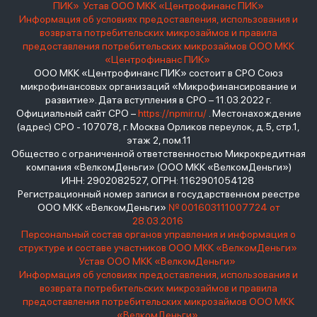
ПИК»
Устав ООО МКК «Центрофинанс ПИК»
Информация об условиях предоставления, использования и
возврата потребительских микрозаймов и правила
предоставления потребительских микрозаймов ООО МКК
«Центрофинанс ПИК»
ООО МКК «Центрофинанс ПИК» состоит в СРО Союз
микрофинансовых организаций «Микрофинансирование и
развитие». Дата вступления в СРО – 11.03.2022 г.
Официальный сайт СРО –
https://npmir.ru/
. Местонахождение
(адрес) СРО - 107078, г. Москва Орликов переулок, д.5, стр.1,
этаж 2, пом.11
Общество с ограниченной ответственностью Микрокредитная
компания «ВелкомДеньги» (ООО МКК «ВелкомДеньги»)
ИНН: 2902082527, ОГРН: 1162901054128
Регистрационный номер записи в государственном реестре
ООО МКК «ВелкомДеньги»
№ 001603111007724 от
28.03.2016
Персональный состав органов управления и информация о
структуре и составе участников ООО МКК «ВелкомДеньги»
Устав ООО МКК «ВелкомДеньги»
Информация об условиях предоставления, использования и
возврата потребительских микрозаймов и правила
предоставления потребительских микрозаймов ООО МКК
«ВелкомДеньги»