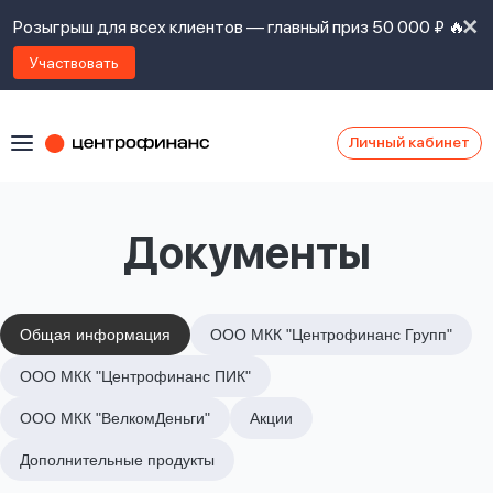
Розыгрыш для всех клиентов — главный приз 50 000 ₽ 🔥
Участвовать
Личный кабинет
Я
согласен(а)
на
Я
Документы
ознакомлен
Наши
с
контакты
правилами
предоставления
займов
,
Общая информация
ООО МКК "Центрофинанс Групп"
политикой
Ок
Ок
ООО МКК "Центрофинанс ПИК"
сайта
,
даю
ООО МКК "ВелкомДеньги"
Акции
согласие
на
Дополнительные продукты
обработку
Задать
личных