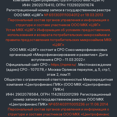
компания «Центрофинанс Групп» (ООО МКК «ЦФГ»)
ИНН: 2902076410, ОГРН: 1132932001674
Регистрационный номер записи в государственном реестре
ООО МКК «ЦФГ»
№ 651303111004012 от 18.03.2013
Персональный состав органов управления и информация о
структуре и составе участников ООО МКК «ЦФГ»
Устав МКК «ЦФГ»
Информация об условиях предоставления,
использования и возврата потребительских микрозаймов и
правила предоставления потребительских микрозаймов МКК
«ЦФГ»
ООО МКК «ЦФГ» состоит в СРО Союз микрофинансовых
организаций «Микрофинансирование и развитие». Дата
вступления в СРО – 11.03.2022 г.
Официальный сайт СРО –
https://npmir.ru/
. Местонахождение
(адрес) СРО - 107078, г. Москва Орликов переулок, д.5, стр.1,
этаж 2, пом.11
Общество с ограниченной ответственностью Микрокредитная
компания «Центрофинанс ПИК» (ООО МКК «Центрофинанс
ПИК»)
ИНН: 2902078584, ОГРН: 1142932001299 Регистрационный
номер записи в государственном реестре ООО МКК
«Центрофинанс ПИК»
№ 651403111005236 от 11.06.2014
Персональный состав органов управления и информация о
структуре и составе участников ООО МКК «Центрофинанс