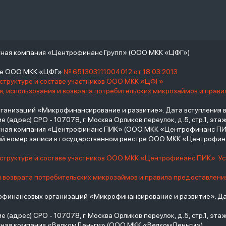
тная компания «Центрофинанс Групп» (ООО МКК «ЦФГ»)
тре ООО МКК «ЦФГ»
№ 651303111004012 от 18.03.2013
 структуре и составе участников ООО МКК «ЦФГ»
, использования и возврата потребительских микрозаймов и прав
низаций «Микрофинансирование и развитие». Дата вступления в С
(адрес) СРО - 107078, г. Москва Орликов переулок, д.5, стр.1, этаж 
итная компания «Центрофинанс ПИК» (ООО МКК «Центрофинанс ПИ
й номер записи в государственном реестре ООО МКК «Центрофи
о структуре и составе участников ООО МКК «Центрофинанс ПИК»
У
и возврата потребительских микрозаймов и правила предоставлени
инансовых организаций «Микрофинансирование и развитие». Дат
(адрес) СРО - 107078, г. Москва Орликов переулок, д.5, стр.1, этаж 
тная компания «ВелкомДеньги» (ООО МКК «ВелкомДеньги»)