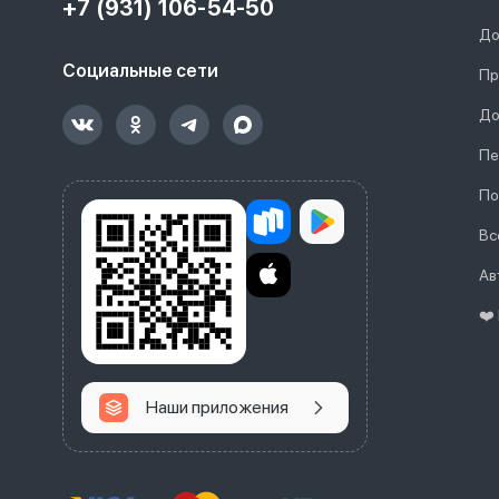
+7 (931) 106-54-50
До
Социальные сети
Пр
До
Пе
По
Вс
Ав
❤️
Наши приложения