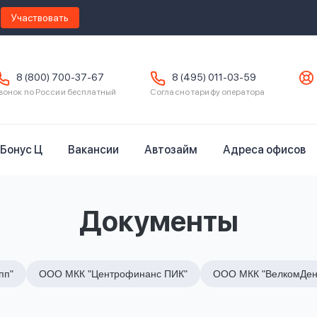
Участвовать
8 (800) 700-37-67
8 (495) 011-03-59
вонок по России бесплатный
Согласно тарифу оператора
Бонус Ц
Вакансии
Автозайм
Адреса офисов
Документы
пп"
ООО МКК "Центрофинанс ПИК"
ООО МКК "ВелкомДен