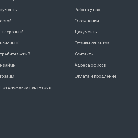
кументы
Работа у нас
остой
О компании
лгосрочный
Документы
нсионный
Отзывы клиентов
требительский
Контакты
е займы
Адреса офисов
тозайм
Оплата и продление
 Предложения партнеров