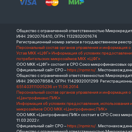
Общество с ограниченной ответственностью Микрокреди
ИНН: 2902076410, ОГРН: 1132932001674
Регистрационный номер записи в государственном реес
Персональный состав органов управления и информация о
Устав МКК «ЦФГ»
Информация об условиях предоставления
потребительских микрозаймов МКК «ЦФГ»
ООО МКК «ЦФГ» состоит в СРО Союз микрофинансовых орга
Официальный сайт СРО –
https://npmir.ru/
. Местонахождение 
Общество с ограниченной ответственностью Микрокред
ИНН: 2902078584, ОГРН: 1142932001299 Регистрационны
651403111005236 от 11.06.2014
Персональный состав органов управления и информация 
«Центрофинанс ПИК»
Информация об условиях предоставления, использования 
микрозаймов ООО МКК «Центрофинанс ПИК»
ООО МКК «Центрофинанс ПИК» состоит в СРО Союз микроф
11.03.2022 г.
Официальный сайт СРО –
https://npmir.ru/
. Местонахождение 
Общество с ограниченной ответственностью Микрокреди