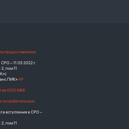
ила предоставления
РО – 11.03.2022 г.
2, пом.11
К»)
нанс ПИК»
№
став ООО МКК
я потребительских
а вступления в СРО –
взять займ - <a
2, пом.11
href="https://viruchay.ru">выручай</a>
- маркетплейс финансов