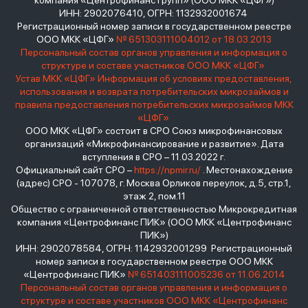
компания «Центрофинанс Групп» (ООО МКК «ЦФГ»)
ИНН: 2902076410, ОГРН: 1132932001674
Регистрационный номер записи в государственном реестре
ООО МКК «ЦФГ»
№ 651303111004012 от 18.03.2013
Персональный состав органов управления и информация о
структуре и составе участников ООО МКК «ЦФГ»
Устав МКК «ЦФГ»
Информация об условиях предоставления,
использования и возврата потребительских микрозаймов и
правила предоставления потребительских микрозаймов МКК
«ЦФГ»
ООО МКК «ЦФГ» состоит в СРО Союз микрофинансовых
организаций «Микрофинансирование и развитие». Дата
вступления в СРО – 11.03.2022 г.
Официальный сайт СРО –
https://npmir.ru/
. Местонахождение
(адрес) СРО - 107078, г. Москва Орликов переулок, д.5, стр.1,
этаж 2, пом.11
Общество с ограниченной ответственностью Микрокредитная
компания «Центрофинанс ПИК» (ООО МКК «Центрофинанс
ПИК»)
ИНН: 2902078584, ОГРН: 1142932001299 Регистрационный
номер записи в государственном реестре ООО МКК
«Центрофинанс ПИК»
№ 651403111005236 от 11.06.2014
Персональный состав органов управления и информация о
структуре и составе участников ООО МКК «Центрофинанс