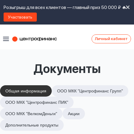
Розыгрыш для всех клиентов — главный приз 50 000 ₽ 🔥
Участвовать
Личный кабинет
Я
согласен(а)
на
Я
Документы
ознакомлен
Наши
с
контакты
правилами
предоставления
займов
,
Общая информация
ООО МКК "Центрофинанс Групп"
политикой
Ок
Ок
ООО МКК "Центрофинанс ПИК"
сайта
,
даю
ООО МКК "ВелкомДеньги"
Акции
согласие
на
Дополнительные продукты
обработку
Задать
личных