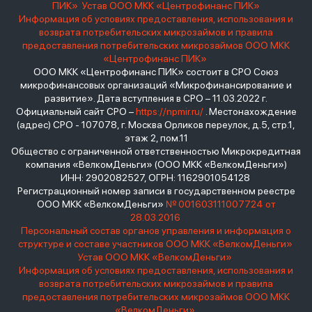
ПИК»
Устав ООО МКК «Центрофинанс ПИК»
Информация об условиях предоставления, использования и
возврата потребительских микрозаймов и правила
предоставления потребительских микрозаймов ООО МКК
«Центрофинанс ПИК»
ООО МКК «Центрофинанс ПИК» состоит в СРО Союз
микрофинансовых организаций «Микрофинансирование и
развитие». Дата вступления в СРО – 11.03.2022 г.
Официальный сайт СРО –
https://npmir.ru/
. Местонахождение
(адрес) СРО - 107078, г. Москва Орликов переулок, д.5, стр.1,
этаж 2, пом.11
Общество с ограниченной ответственностью Микрокредитная
компания «ВелкомДеньги» (ООО МКК «ВелкомДеньги»)
ИНН: 2902082527, ОГРН: 1162901054128
Регистрационный номер записи в государственном реестре
ООО МКК «ВелкомДеньги»
№ 001603111007724 от
28.03.2016
Персональный состав органов управления и информация о
структуре и составе участников ООО МКК «ВелкомДеньги»
Устав ООО МКК «ВелкомДеньги»
Информация об условиях предоставления, использования и
возврата потребительских микрозаймов и правила
предоставления потребительских микрозаймов ООО МКК
«ВелкомДеньги»