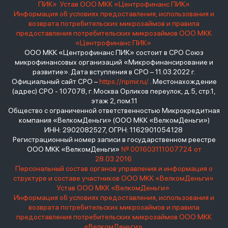
ПИК»
Устав ООО МКК «Центрофинанс ПИК»
Информация об условиях предоставления, использования и
возврата потребительских микрозаймов и правила
предоставления потребительских микрозаймов ООО МКК
«Центрофинанс ПИК»
ООО МКК «Центрофинанс ПИК» состоит в СРО Союз
микрофинансовых организаций «Микрофинансирование и
развитие». Дата вступления в СРО – 11.03.2022 г.
Официальный сайт СРО –
https://npmir.ru/
. Местонахождение
(адрес) СРО - 107078, г. Москва Орликов переулок, д.5, стр.1,
этаж 2, пом.11
Общество с ограниченной ответственностью Микрокредитная
компания «ВелкомДеньги» (ООО МКК «ВелкомДеньги»)
ИНН: 2902082527, ОГРН: 1162901054128
Регистрационный номер записи в государственном реестре
ООО МКК «ВелкомДеньги»
№ 001603111007724 от
28.03.2016
Персональный состав органов управления и информация о
структуре и составе участников ООО МКК «ВелкомДеньги»
Устав ООО МКК «ВелкомДеньги»
Информация об условиях предоставления, использования и
возврата потребительских микрозаймов и правила
предоставления потребительских микрозаймов ООО МКК
«ВелкомДеньги»