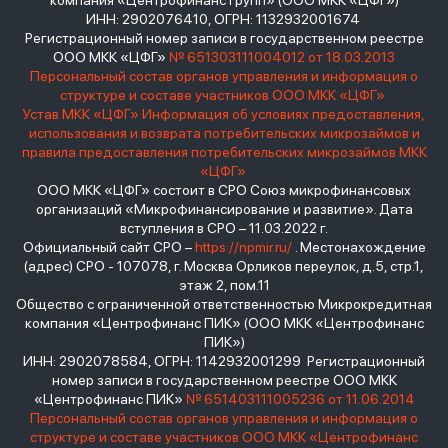
компания «Центрофинанс Групп» (ООО МКК «ЦФГ»)
ИНН: 2902076410, ОГРН: 1132932001674
Регистрационный номер записи в государственном реестре
ООО МКК «ЦФГ»
№ 651303111004012 от 18.03.2013
Персональный состав органов управления и информация о
структуре и составе участников ООО МКК «ЦФГ»
Устав МКК «ЦФГ»
Информация об условиях предоставления,
использования и возврата потребительских микрозаймов и
правила предоставления потребительских микрозаймов МКК
«ЦФГ»
ООО МКК «ЦФГ» состоит в СРО Союз микрофинансовых
организаций «Микрофинансирование и развитие». Дата
вступления в СРО – 11.03.2022 г.
Официальный сайт СРО –
https://npmir.ru/
. Местонахождение
(адрес) СРО - 107078, г. Москва Орликов переулок, д.5, стр.1,
этаж 2, пом.11
Общество с ограниченной ответственностью Микрокредитная
компания «Центрофинанс ПИК» (ООО МКК «Центрофинанс
ПИК»)
ИНН: 2902078584, ОГРН: 1142932001299 Регистрационный
номер записи в государственном реестре ООО МКК
«Центрофинанс ПИК»
№ 651403111005236 от 11.06.2014
Персональный состав органов управления и информация о
структуре и составе участников ООО МКК «Центрофинанс