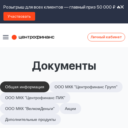
Розыгрыш для всех клиентов — главный приз 50 000 ₽ 🔥
Участвовать
Личный кабинет
Я
согласен(а)
на
Я
Документы
ознакомлен
Наши
с
контакты
правилами
предоставления
займов
,
Общая информация
ООО МКК "Центрофинанс Групп"
политикой
Ок
Ок
ООО МКК "Центрофинанс ПИК"
сайта
,
даю
ООО МКК "ВелкомДеньги"
Акции
согласие
на
Дополнительные продукты
обработку
Задать
личных