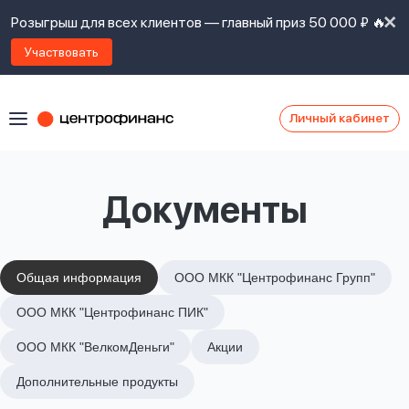
Розыгрыш для всех клиентов — главный приз 50 000 ₽ 🔥
Участвовать
Личный кабинет
Я
согласен(а)
на
Я
Документы
ознакомлен
Наши
с
контакты
правилами
предоставления
займов
,
Общая информация
ООО МКК "Центрофинанс Групп"
политикой
Ок
Ок
ООО МКК "Центрофинанс ПИК"
сайта
,
даю
ООО МКК "ВелкомДеньги"
Акции
согласие
на
Дополнительные продукты
обработку
Задать
личных