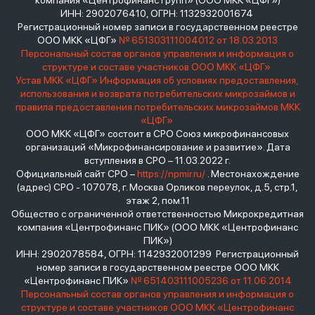
компания «Центрофинанс Групп» (ООО МКК «ЦФГ»)
ИНН: 2902076410, ОГРН: 1132932001674
Регистрационный номер записи в государственном реестре
ООО МКК «ЦФГ»
№ 651303111004012 от 18.03.2013
Персональный состав органов управления и информация о
структуре и составе участников ООО МКК «ЦФГ»
Устав МКК «ЦФГ»
Информация об условиях предоставления,
использования и возврата потребительских микрозаймов и
правила предоставления потребительских микрозаймов МКК
«ЦФГ»
ООО МКК «ЦФГ» состоит в СРО Союз микрофинансовых
организаций «Микрофинансирование и развитие». Дата
вступления в СРО – 11.03.2022 г.
Официальный сайт СРО –
https://npmir.ru/
. Местонахождение
(адрес) СРО - 107078, г. Москва Орликов переулок, д.5, стр.1,
этаж 2, пом.11
Общество с ограниченной ответственностью Микрокредитная
компания «Центрофинанс ПИК» (ООО МКК «Центрофинанс
ПИК»)
ИНН: 2902078584, ОГРН: 1142932001299 Регистрационный
номер записи в государственном реестре ООО МКК
«Центрофинанс ПИК»
№ 651403111005236 от 11.06.2014
Персональный состав органов управления и информация о
структуре и составе участников ООО МКК «Центрофинанс