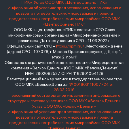
ПИК»
Устав ООО МКК «Центрофинанс ПИК»
Информация об условиях предоставления, использования и
возврата потребительских микрозаймов и правила
предоставления потребительских микрозаймов ООО МКК
«Центрофинанс ПИК»
ООО МКК «Центрофинанс ПИК» состоит в СРО Союз
микрофинансовых организаций «Микрофинансирование и
развитие». Дата вступления в СРО – 11.03.2022 г.
Официальный сайт СРО –
https://npmir.ru/
. Местонахождение
(адрес) СРО - 107078, г. Москва Орликов переулок, д.5, стр.1,
этаж 2, пом.11
Общество с ограниченной ответственностью Микрокредитная
компания «ВелкомДеньги» (ООО МКК «ВелкомДеньги»)
ИНН: 2902082527, ОГРН: 1162901054128
Регистрационный номер записи в государственном реестре
ООО МКК «ВелкомДеньги»
№ 001603111007724 от
28.03.2016
Персональный состав органов управления и информация о
структуре и составе участников ООО МКК «ВелкомДеньги»
Устав ООО МКК «ВелкомДеньги»
Информация об условиях предоставления, использования и
возврата потребительских микрозаймов и правила
предоставления потребительских микрозаймов ООО МКК
«ВелкомДеньги»