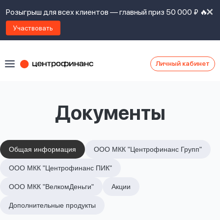
Розыгрыш для всех клиентов — главный приз 50 000 ₽ 🔥
Участвовать
Личный кабинет
Я
согласен(а)
на
Я
Документы
ознакомлен
Наши
с
контакты
правилами
предоставления
займов
,
Общая информация
ООО МКК "Центрофинанс Групп"
политикой
Ок
Ок
ООО МКК "Центрофинанс ПИК"
сайта
,
даю
ООО МКК "ВелкомДеньги"
Акции
согласие
на
Дополнительные продукты
обработку
Задать
личных