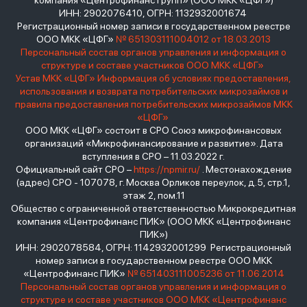
компания «Центрофинанс Групп» (ООО МКК «ЦФГ»)
ИНН: 2902076410, ОГРН: 1132932001674
Регистрационный номер записи в государственном реестре
ООО МКК «ЦФГ»
№ 651303111004012 от 18.03.2013
Персональный состав органов управления и информация о
структуре и составе участников ООО МКК «ЦФГ»
Устав МКК «ЦФГ»
Информация об условиях предоставления,
использования и возврата потребительских микрозаймов и
правила предоставления потребительских микрозаймов МКК
«ЦФГ»
ООО МКК «ЦФГ» состоит в СРО Союз микрофинансовых
организаций «Микрофинансирование и развитие». Дата
вступления в СРО – 11.03.2022 г.
Официальный сайт СРО –
https://npmir.ru/
. Местонахождение
(адрес) СРО - 107078, г. Москва Орликов переулок, д.5, стр.1,
этаж 2, пом.11
Общество с ограниченной ответственностью Микрокредитная
компания «Центрофинанс ПИК» (ООО МКК «Центрофинанс
ПИК»)
ИНН: 2902078584, ОГРН: 1142932001299 Регистрационный
номер записи в государственном реестре ООО МКК
«Центрофинанс ПИК»
№ 651403111005236 от 11.06.2014
Персональный состав органов управления и информация о
структуре и составе участников ООО МКК «Центрофинанс