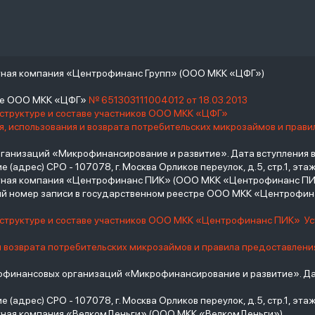
тная компания «Центрофинанс Групп» (ООО МКК «ЦФГ»)
тре ООО МКК «ЦФГ»
№ 651303111004012 от 18.03.2013
 структуре и составе участников ООО МКК «ЦФГ»
, использования и возврата потребительских микрозаймов и прав
низаций «Микрофинансирование и развитие». Дата вступления в С
(адрес) СРО - 107078, г. Москва Орликов переулок, д.5, стр.1, этаж 
итная компания «Центрофинанс ПИК» (ООО МКК «Центрофинанс ПИ
й номер записи в государственном реестре ООО МКК «Центрофи
о структуре и составе участников ООО МКК «Центрофинанс ПИК»
У
и возврата потребительских микрозаймов и правила предоставлени
инансовых организаций «Микрофинансирование и развитие». Дат
(адрес) СРО - 107078, г. Москва Орликов переулок, д.5, стр.1, этаж 
тная компания «ВелкомДеньги» (ООО МКК «ВелкомДеньги»)