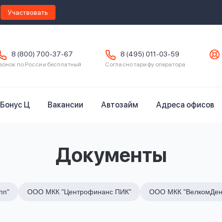
Участвовать
8 (800) 700-37-67
8 (495) 011-03-59
вонок по России бесплатный
Согласно тарифу оператора
Бонус Ц
Вакансии
Автозайм
Адреса офисов
Документы
пп"
ООО МКК "Центрофинанс ПИК"
ООО МКК "ВелкомДен