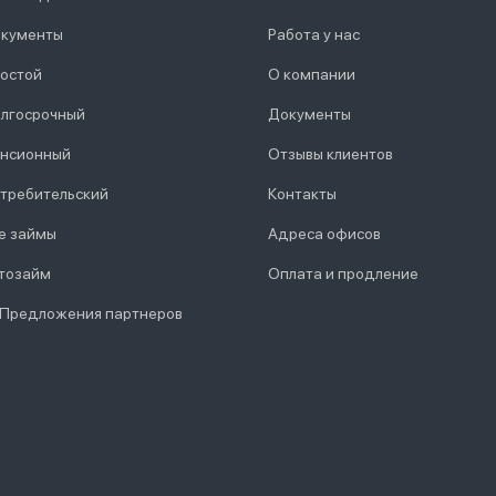
кументы
Работа у нас
остой
О компании
лгосрочный
Документы
нсионный
Отзывы клиентов
требительский
Контакты
е займы
Адреса офисов
тозайм
Оплата и продление
 Предложения партнеров