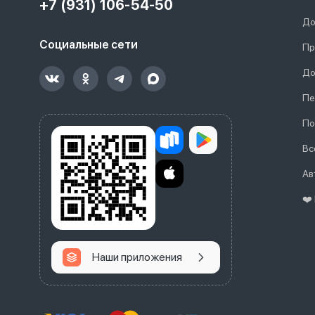
+7 (931) 106-54-50
До
Социальные сети
Пр
До
Пе
По
Вс
Ав
❤️
Наши приложения