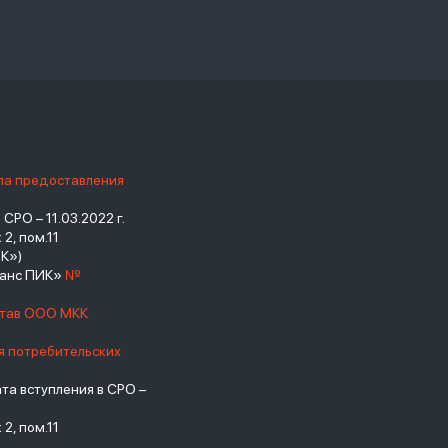
ила предоставления
РО – 11.03.2022 г.
2, пом.11
К»)
нанс ПИК»
№
став ООО МКК
я потребительских
а вступления в СРО –
взять займ - <a
2, пом.11
href="https://viruchay.ru">выручай</a>
- маркетплейс финансов