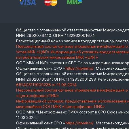
Общество с ограниченной ответственностью Микрокреди
ИНН: 2902076410, ОГРН: 1132932001674
Регистрационный номер записи в государственном реес
Персональный состав органов управления и информация о
Устав МКК «ЦФГ»
Информация об условиях предоставления
потребительских микрозаймов МКК «ЦФГ»
ООО МКК «ЦФГ» состоит в СРО Союз микрофинансовых орга
Официальный сайт СРО –
https://npmir.ru/
. Местонахождение 
Общество с ограниченной ответственностью Микрокред
ИНН: 2902078584, ОГРН: 1142932001299 Регистрационны
651403111005236 от 11.06.2014
Персональный состав органов управления и информация 
«Центрофинанс ПИК»
Информация об условиях предоставления, использования 
микрозаймов ООО МКК «Центрофинанс ПИК»
ООО МКК «Центрофинанс ПИК» состоит в СРО Союз микроф
11.03.2022 г.
Официальный сайт СРО –
https://npmir.ru/
. Местонахождение 
Общество с ограниченной ответственностью Микрокреди