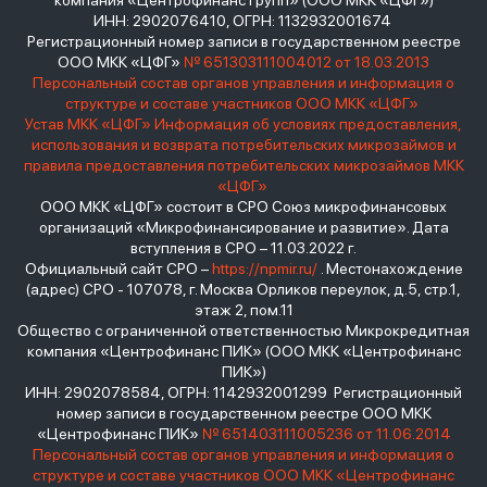
компания «Центрофинанс Групп» (ООО МКК «ЦФГ»)
ИНН: 2902076410, ОГРН: 1132932001674
Регистрационный номер записи в государственном реестре
ООО МКК «ЦФГ»
№ 651303111004012 от 18.03.2013
Персональный состав органов управления и информация о
структуре и составе участников ООО МКК «ЦФГ»
Устав МКК «ЦФГ»
Информация об условиях предоставления,
использования и возврата потребительских микрозаймов и
правила предоставления потребительских микрозаймов МКК
«ЦФГ»
ООО МКК «ЦФГ» состоит в СРО Союз микрофинансовых
организаций «Микрофинансирование и развитие». Дата
вступления в СРО – 11.03.2022 г.
Официальный сайт СРО –
https://npmir.ru/
. Местонахождение
(адрес) СРО - 107078, г. Москва Орликов переулок, д.5, стр.1,
этаж 2, пом.11
Общество с ограниченной ответственностью Микрокредитная
компания «Центрофинанс ПИК» (ООО МКК «Центрофинанс
ПИК»)
ИНН: 2902078584, ОГРН: 1142932001299 Регистрационный
номер записи в государственном реестре ООО МКК
«Центрофинанс ПИК»
№ 651403111005236 от 11.06.2014
Персональный состав органов управления и информация о
структуре и составе участников ООО МКК «Центрофинанс