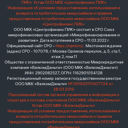
ПИК»
Устав ООО МКК «Центрофинанс ПИК»
Информация об условиях предоставления, использования и
возврата потребительских микрозаймов и правила
предоставления потребительских микрозаймов ООО МКК
«Центрофинанс ПИК»
ООО МКК «Центрофинанс ПИК» состоит в СРО Союз
микрофинансовых организаций «Микрофинансирование и
развитие». Дата вступления в СРО – 11.03.2022 г.
Официальный сайт СРО –
https://npmir.ru/
. Местонахождение
(адрес) СРО - 107078, г. Москва Орликов переулок, д.5, стр.1,
этаж 2, пом.11
Общество с ограниченной ответственностью Микрокредитная
компания «ВелкомДеньги» (ООО МКК «ВелкомДеньги»)
ИНН: 2902082527, ОГРН: 1162901054128
Регистрационный номер записи в государственном реестре
ООО МКК «ВелкомДеньги»
№ 001603111007724 от
28.03.2016
Персональный состав органов управления и информация о
структуре и составе участников ООО МКК «ВелкомДеньги»
Устав ООО МКК «ВелкомДеньги»
Информация об условиях предоставления, использования и
возврата потребительских микрозаймов и правила
предоставления потребительских микрозаймов ООО МКК
«ВелкомДеньги»