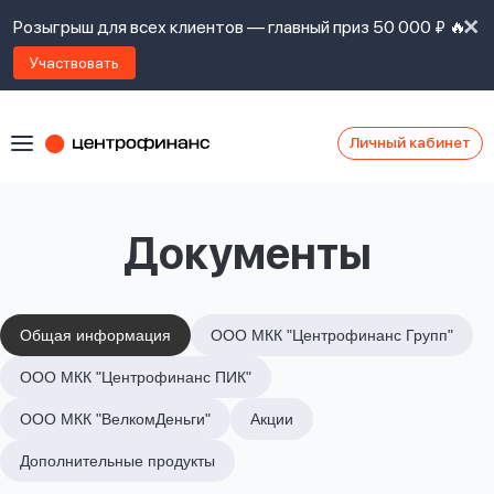
Розыгрыш для всех клиентов — главный приз 50 000 ₽ 🔥
Участвовать
Личный кабинет
Я
согласен(а)
на
Я
Документы
ознакомлен
Наши
с
контакты
правилами
предоставления
займов
,
Общая информация
ООО МКК "Центрофинанс Групп"
политикой
Ок
Ок
ООО МКК "Центрофинанс ПИК"
сайта
,
даю
ООО МКК "ВелкомДеньги"
Акции
согласие
на
Дополнительные продукты
обработку
Задать
личных