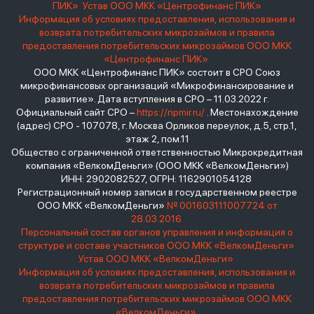
ПИК»
Устав ООО МКК «Центрофинанс ПИК»
Информация об условиях предоставления, использования и
возврата потребительских микрозаймов и правила
предоставления потребительских микрозаймов ООО МКК
«Центрофинанс ПИК»
ООО МКК «Центрофинанс ПИК» состоит в СРО Союз
микрофинансовых организаций «Микрофинансирование и
развитие». Дата вступления в СРО – 11.03.2022 г.
Официальный сайт СРО –
https://npmir.ru/
. Местонахождение
(адрес) СРО - 107078, г. Москва Орликов переулок, д.5, стр.1,
этаж 2, пом.11
Общество с ограниченной ответственностью Микрокредитная
компания «ВелкомДеньги» (ООО МКК «ВелкомДеньги»)
ИНН: 2902082527, ОГРН: 1162901054128
Регистрационный номер записи в государственном реестре
ООО МКК «ВелкомДеньги»
№ 001603111007724 от
28.03.2016
Персональный состав органов управления и информация о
структуре и составе участников ООО МКК «ВелкомДеньги»
Устав ООО МКК «ВелкомДеньги»
Информация об условиях предоставления, использования и
возврата потребительских микрозаймов и правила
предоставления потребительских микрозаймов ООО МКК
«ВелкомДеньги»