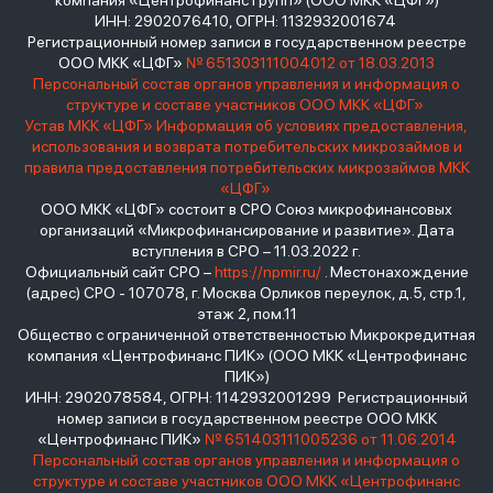
компания «Центрофинанс Групп» (ООО МКК «ЦФГ»)
ИНН: 2902076410, ОГРН: 1132932001674
Регистрационный номер записи в государственном реестре
ООО МКК «ЦФГ»
№ 651303111004012 от 18.03.2013
Персональный состав органов управления и информация о
структуре и составе участников ООО МКК «ЦФГ»
Устав МКК «ЦФГ»
Информация об условиях предоставления,
использования и возврата потребительских микрозаймов и
правила предоставления потребительских микрозаймов МКК
«ЦФГ»
ООО МКК «ЦФГ» состоит в СРО Союз микрофинансовых
организаций «Микрофинансирование и развитие». Дата
вступления в СРО – 11.03.2022 г.
Официальный сайт СРО –
https://npmir.ru/
. Местонахождение
(адрес) СРО - 107078, г. Москва Орликов переулок, д.5, стр.1,
этаж 2, пом.11
Общество с ограниченной ответственностью Микрокредитная
компания «Центрофинанс ПИК» (ООО МКК «Центрофинанс
ПИК»)
ИНН: 2902078584, ОГРН: 1142932001299 Регистрационный
номер записи в государственном реестре ООО МКК
«Центрофинанс ПИК»
№ 651403111005236 от 11.06.2014
Персональный состав органов управления и информация о
структуре и составе участников ООО МКК «Центрофинанс