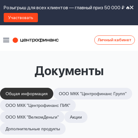
Розыгрыш для всех клиентов — главный приз 50 000 ₽ 🔥
Участвовать
Личный кабинет
Я
согласен(а)
на
Я
Документы
ознакомлен
Наши
с
контакты
правилами
предоставления
займов
,
Общая информация
ООО МКК "Центрофинанс Групп"
политикой
Ок
Ок
ООО МКК "Центрофинанс ПИК"
сайта
,
даю
ООО МКК "ВелкомДеньги"
Акции
согласие
на
Дополнительные продукты
обработку
Задать
личных