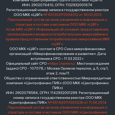
компания «Центрофинанс Групп» (ООО МКК «ЦФГ»)
ИНН: 2902076410, ОГРН: 1132932001674
Регистрационный номер записи в государственном реестре
ООО МКК «ЦФГ»
№ 651303111004012 от 18.03.2013
Персональный состав органов управления и информация о
структуре и составе участников ООО МКК «ЦФГ»
Устав МКК «ЦФГ»
Информация об условиях предоставления,
использования и возврата потребительских микрозаймов и
правила предоставления потребительских микрозаймов МКК
«ЦФГ»
ООО МКК «ЦФГ» состоит в СРО Союз микрофинансовых
организаций «Микрофинансирование и развитие». Дата
вступления в СРО – 11.03.2022 г.
Официальный сайт СРО –
https://npmir.ru/
. Местонахождение
(адрес) СРО - 107078, г. Москва Орликов переулок, д.5, стр.1,
этаж 2, пом.11
Общество с ограниченной ответственностью Микрокредитная
компания «Центрофинанс ПИК» (ООО МКК «Центрофинанс
ПИК»)
ИНН: 2902078584, ОГРН: 1142932001299 Регистрационный
номер записи в государственном реестре ООО МКК
«Центрофинанс ПИК»
№ 651403111005236 от 11.06.2014
Персональный состав органов управления и информация о
структуре и составе участников ООО МКК «Центрофинанс