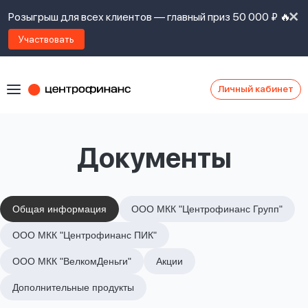
Розыгрыш для всех клиентов — главный приз 50 000 ₽ 🔥
Участвовать
Личный кабинет
Я
согласен(а)
на
Я
Документы
ознакомлен
Наши
с
контакты
правилами
предоставления
займов
,
Общая информация
ООО МКК "Центрофинанс Групп"
политикой
Ок
Ок
ООО МКК "Центрофинанс ПИК"
сайта
,
даю
ООО МКК "ВелкомДеньги"
Акции
согласие
на
Дополнительные продукты
обработку
Задать
личных