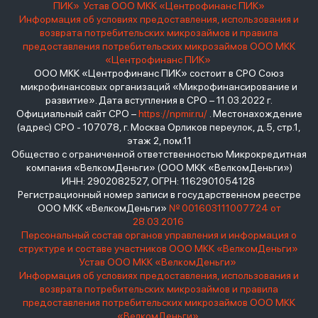
ПИК»
Устав ООО МКК «Центрофинанс ПИК»
Информация об условиях предоставления, использования и
возврата потребительских микрозаймов и правила
предоставления потребительских микрозаймов ООО МКК
«Центрофинанс ПИК»
ООО МКК «Центрофинанс ПИК» состоит в СРО Союз
микрофинансовых организаций «Микрофинансирование и
развитие». Дата вступления в СРО – 11.03.2022 г.
Официальный сайт СРО –
https://npmir.ru/
. Местонахождение
(адрес) СРО - 107078, г. Москва Орликов переулок, д.5, стр.1,
этаж 2, пом.11
Общество с ограниченной ответственностью Микрокредитная
компания «ВелкомДеньги» (ООО МКК «ВелкомДеньги»)
ИНН: 2902082527, ОГРН: 1162901054128
Регистрационный номер записи в государственном реестре
ООО МКК «ВелкомДеньги»
№ 001603111007724 от
28.03.2016
Персональный состав органов управления и информация о
структуре и составе участников ООО МКК «ВелкомДеньги»
Устав ООО МКК «ВелкомДеньги»
Информация об условиях предоставления, использования и
возврата потребительских микрозаймов и правила
предоставления потребительских микрозаймов ООО МКК
«ВелкомДеньги»