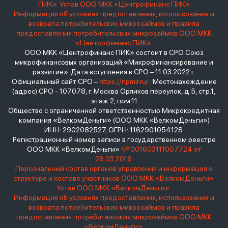
ПИК»
Устав ООО МКК «Центрофинанс ПИК»
Информация об условиях предоставления, использования и
возврата потребительских микрозаймов и правила
предоставления потребительских микрозаймов ООО МКК
«Центрофинанс ПИК»
ООО МКК «Центрофинанс ПИК» состоит в СРО Союз
микрофинансовых организаций «Микрофинансирование и
развитие». Дата вступления в СРО – 11.03.2022 г.
Официальный сайт СРО –
https://npmir.ru/
. Местонахождение
(адрес) СРО - 107078, г. Москва Орликов переулок, д.5, стр.1,
этаж 2, пом.11
Общество с ограниченной ответственностью Микрокредитная
компания «ВелкомДеньги» (ООО МКК «ВелкомДеньги»)
ИНН: 2902082527, ОГРН: 1162901054128
Регистрационный номер записи в государственном реестре
ООО МКК «ВелкомДеньги»
№ 001603111007724 от
28.03.2016
Персональный состав органов управления и информация о
структуре и составе участников ООО МКК «ВелкомДеньги»
Устав ООО МКК «ВелкомДеньги»
Информация об условиях предоставления, использования и
возврата потребительских микрозаймов и правила
предоставления потребительских микрозаймов ООО МКК
«ВелкомДеньги»