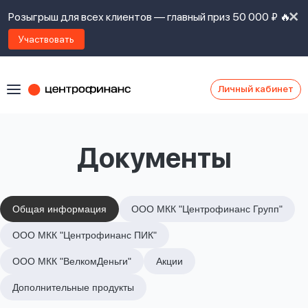
Розыгрыш для всех клиентов — главный приз 50 000 ₽ 🔥
Участвовать
Личный кабинет
Я
согласен(а)
на
Я
Документы
ознакомлен
Наши
с
контакты
правилами
предоставления
займов
,
Общая информация
ООО МКК "Центрофинанс Групп"
политикой
Ок
Ок
ООО МКК "Центрофинанс ПИК"
сайта
,
даю
ООО МКК "ВелкомДеньги"
Акции
согласие
на
Дополнительные продукты
обработку
Задать
личных