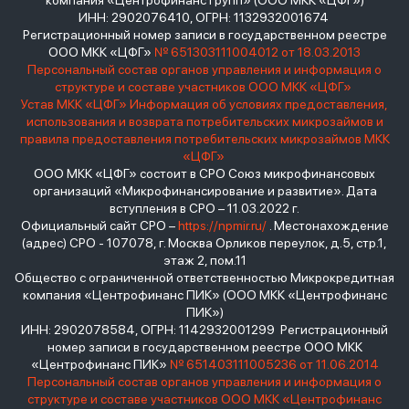
компания «Центрофинанс Групп» (ООО МКК «ЦФГ»)
ИНН: 2902076410, ОГРН: 1132932001674
Регистрационный номер записи в государственном реестре
ООО МКК «ЦФГ»
№ 651303111004012 от 18.03.2013
Персональный состав органов управления и информация о
структуре и составе участников ООО МКК «ЦФГ»
Устав МКК «ЦФГ»
Информация об условиях предоставления,
использования и возврата потребительских микрозаймов и
правила предоставления потребительских микрозаймов МКК
«ЦФГ»
ООО МКК «ЦФГ» состоит в СРО Союз микрофинансовых
организаций «Микрофинансирование и развитие». Дата
вступления в СРО – 11.03.2022 г.
Официальный сайт СРО –
https://npmir.ru/
. Местонахождение
(адрес) СРО - 107078, г. Москва Орликов переулок, д.5, стр.1,
этаж 2, пом.11
Общество с ограниченной ответственностью Микрокредитная
компания «Центрофинанс ПИК» (ООО МКК «Центрофинанс
ПИК»)
ИНН: 2902078584, ОГРН: 1142932001299 Регистрационный
номер записи в государственном реестре ООО МКК
«Центрофинанс ПИК»
№ 651403111005236 от 11.06.2014
Персональный состав органов управления и информация о
структуре и составе участников ООО МКК «Центрофинанс