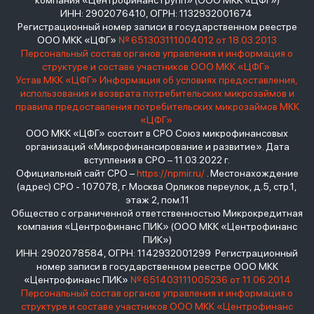
компания «Центрофинанс Групп» (ООО МКК «ЦФГ»)
ИНН: 2902076410, ОГРН: 1132932001674
Регистрационный номер записи в государственном реестре
ООО МКК «ЦФГ»
№ 651303111004012 от 18.03.2013
Персональный состав органов управления и информация о
структуре и составе участников ООО МКК «ЦФГ»
Устав МКК «ЦФГ»
Информация об условиях предоставления,
использования и возврата потребительских микрозаймов и
правила предоставления потребительских микрозаймов МКК
«ЦФГ»
ООО МКК «ЦФГ» состоит в СРО Союз микрофинансовых
организаций «Микрофинансирование и развитие». Дата
вступления в СРО – 11.03.2022 г.
Официальный сайт СРО –
https://npmir.ru/
. Местонахождение
(адрес) СРО - 107078, г. Москва Орликов переулок, д.5, стр.1,
этаж 2, пом.11
Общество с ограниченной ответственностью Микрокредитная
компания «Центрофинанс ПИК» (ООО МКК «Центрофинанс
ПИК»)
ИНН: 2902078584, ОГРН: 1142932001299 Регистрационный
номер записи в государственном реестре ООО МКК
«Центрофинанс ПИК»
№ 651403111005236 от 11.06.2014
Персональный состав органов управления и информация о
структуре и составе участников ООО МКК «Центрофинанс