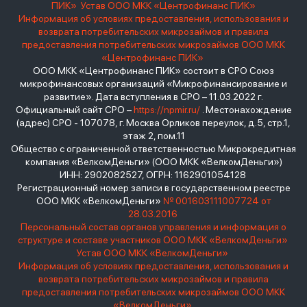
ПИК»
Устав ООО МКК «Центрофинанс ПИК»
Информация об условиях предоставления, использования и
возврата потребительских микрозаймов и правила
предоставления потребительских микрозаймов ООО МКК
«Центрофинанс ПИК»
ООО МКК «Центрофинанс ПИК» состоит в СРО Союз
микрофинансовых организаций «Микрофинансирование и
развитие». Дата вступления в СРО – 11.03.2022 г.
Официальный сайт СРО –
https://npmir.ru/
. Местонахождение
(адрес) СРО - 107078, г. Москва Орликов переулок, д.5, стр.1,
этаж 2, пом.11
Общество с ограниченной ответственностью Микрокредитная
компания «ВелкомДеньги» (ООО МКК «ВелкомДеньги»)
ИНН: 2902082527, ОГРН: 1162901054128
Регистрационный номер записи в государственном реестре
ООО МКК «ВелкомДеньги»
№ 001603111007724 от
28.03.2016
Персональный состав органов управления и информация о
структуре и составе участников ООО МКК «ВелкомДеньги»
Устав ООО МКК «ВелкомДеньги»
Информация об условиях предоставления, использования и
возврата потребительских микрозаймов и правила
предоставления потребительских микрозаймов ООО МКК
«ВелкомДеньги»