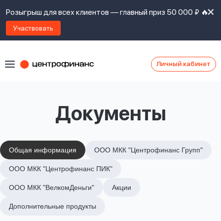
Розыгрыш для всех клиентов — главный приз 50 000 ₽ 🔥
Участвовать
Личный кабинет
Я
согласен(а)
на
Я
Документы
ознакомлен
Наши
с
контакты
правилами
предоставления
займов
,
Общая информация
ООО МКК "Центрофинанс Групп"
политикой
Ок
Ок
ООО МКК "Центрофинанс ПИК"
сайта
,
даю
ООО МКК "ВелкомДеньги"
Акции
согласие
на
Дополнительные продукты
обработку
Задать
личных