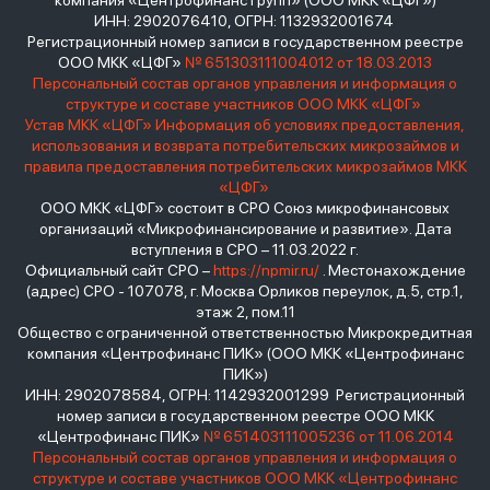
компания «Центрофинанс Групп» (ООО МКК «ЦФГ»)
ИНН: 2902076410, ОГРН: 1132932001674
Регистрационный номер записи в государственном реестре
ООО МКК «ЦФГ»
№ 651303111004012 от 18.03.2013
Персональный состав органов управления и информация о
структуре и составе участников ООО МКК «ЦФГ»
Устав МКК «ЦФГ»
Информация об условиях предоставления,
использования и возврата потребительских микрозаймов и
правила предоставления потребительских микрозаймов МКК
«ЦФГ»
ООО МКК «ЦФГ» состоит в СРО Союз микрофинансовых
организаций «Микрофинансирование и развитие». Дата
вступления в СРО – 11.03.2022 г.
Официальный сайт СРО –
https://npmir.ru/
. Местонахождение
(адрес) СРО - 107078, г. Москва Орликов переулок, д.5, стр.1,
этаж 2, пом.11
Общество с ограниченной ответственностью Микрокредитная
компания «Центрофинанс ПИК» (ООО МКК «Центрофинанс
ПИК»)
ИНН: 2902078584, ОГРН: 1142932001299 Регистрационный
номер записи в государственном реестре ООО МКК
«Центрофинанс ПИК»
№ 651403111005236 от 11.06.2014
Персональный состав органов управления и информация о
структуре и составе участников ООО МКК «Центрофинанс