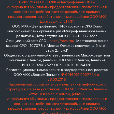
ПИК»
Устав ООО МКК «Центрофинанс ПИК»
Информация об условиях предоставления, использования и
возврата потребительских микрозаймов и правила
предоставления потребительских микрозаймов ООО МКК
«Центрофинанс ПИК»
ООО МКК «Центрофинанс ПИК» состоит в СРО Союз
микрофинансовых организаций «Микрофинансирование и
развитие». Дата вступления в СРО – 11.03.2022 г.
Официальный сайт СРО –
https://npmir.ru/
. Местонахождение
(адрес) СРО - 107078, г. Москва Орликов переулок, д.5, стр.1,
этаж 2, пом.11
Общество с ограниченной ответственностью Микрокредитная
компания «ВелкомДеньги» (ООО МКК «ВелкомДеньги»)
ИНН: 2902082527, ОГРН: 1162901054128
Регистрационный номер записи в государственном реестре
ООО МКК «ВелкомДеньги»
№ 001603111007724 от
28.03.2016
Персональный состав органов управления и информация о
структуре и составе участников ООО МКК «ВелкомДеньги»
Устав ООО МКК «ВелкомДеньги»
Информация об условиях предоставления, использования и
возврата потребительских микрозаймов и правила
предоставления потребительских микрозаймов ООО МКК
«ВелкомДеньги»