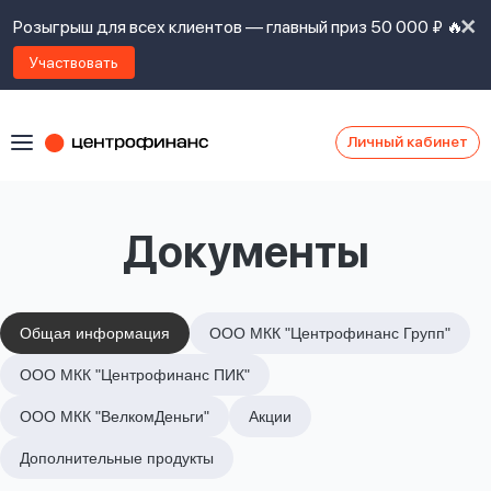
Розыгрыш для всех клиентов — главный приз 50 000 ₽ 🔥
Участвовать
Личный кабинет
Я
согласен(а)
на
Я
Документы
ознакомлен
Наши
с
контакты
правилами
предоставления
займов
,
Общая информация
ООО МКК "Центрофинанс Групп"
политикой
Ок
Ок
ООО МКК "Центрофинанс ПИК"
сайта
,
даю
ООО МКК "ВелкомДеньги"
Акции
согласие
на
Дополнительные продукты
обработку
Задать
личных