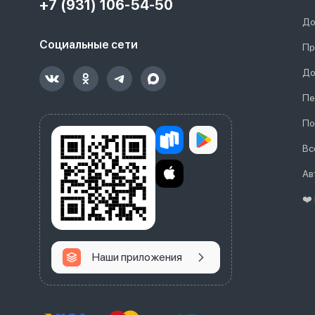
+7 (931) 106-54-50
До
Социальные сети
Пр
До
Пе
По
Вс
Ав
❤️
Наши приложения