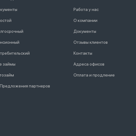
кументы
Работа у нас
остой
О компании
лгосрочный
Документы
нсионный
Отзывы клиентов
требительский
Контакты
е займы
Адреса офисов
тозайм
Оплата и продление
 Предложения партнеров