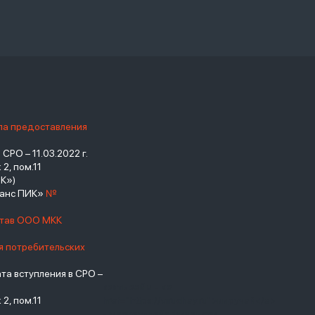
ила предоставления
РО – 11.03.2022 г.
2, пом.11
К»)
нанс ПИК»
№
став ООО МКК
я потребительских
а вступления в СРО –
взять займ - <a
2, пом.11
href="https://viruchay.ru">выручай</a>
- маркетплейс финансов