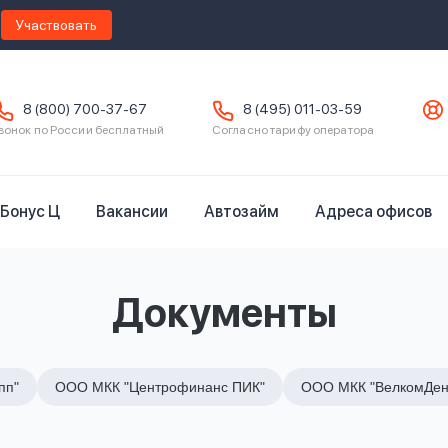
Участвовать
8 (800) 700-37-67
8 (495) 011-03-59
вонок по России бесплатный
Согласно тарифу оператора
Бонус Ц
Вакансии
Автозайм
Адреса офисов
Документы
пп"
ООО МКК "Центрофинанс ПИК"
ООО МКК "ВелкомДен