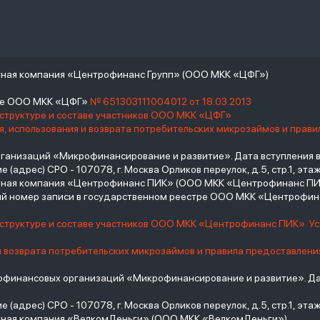
тная компания «Центрофинанс Групп» (ООО МКК «ЦФГ»)
тре ООО МКК «ЦФГ»
№ 651303111004012 от 18.03.2013
 структуре и составе участников ООО МКК «ЦФГ»
, использования и возврата потребительских микрозаймов и прав
низаций «Микрофинансирование и развитие». Дата вступления в С
(адрес) СРО - 107078, г. Москва Орликов переулок, д.5, стр.1, этаж 
итная компания «Центрофинанс ПИК» (ООО МКК «Центрофинанс ПИ
й номер записи в государственном реестре ООО МКК «Центрофи
о структуре и составе участников ООО МКК «Центрофинанс ПИК»
У
и возврата потребительских микрозаймов и правила предоставлени
инансовых организаций «Микрофинансирование и развитие». Дат
(адрес) СРО - 107078, г. Москва Орликов переулок, д.5, стр.1, этаж 
тная компания «ВелкомДеньги» (ООО МКК «ВелкомДеньги»)