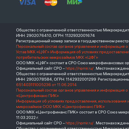
Общество с ограниченной ответственностью Микрокреди
ИНН: 2902076410, ОГРН: 1132932001674
Регистрационный номер записи в государственном реес
Персональный состав органов управления и информация о
Устав МКК «ЦФГ»
Информация об условиях предоставления
потребительских микрозаймов МКК «ЦФГ»
ООО МКК «ЦФГ» состоит в СРО Союз микрофинансовых орга
Официальный сайт СРО –
https://npmir.ru/
. Местонахождение 
Общество с ограниченной ответственностью Микрокред
ИНН: 2902078584, ОГРН: 1142932001299 Регистрационны
651403111005236 от 11.06.2014
Персональный состав органов управления и информация 
«Центрофинанс ПИК»
Информация об условиях предоставления, использования 
микрозаймов ООО МКК «Центрофинанс ПИК»
ООО МКК «Центрофинанс ПИК» состоит в СРО Союз микроф
11.03.2022 г.
Официальный сайт СРО –
https://npmir.ru/
. Местонахождение 
Общество с ограниченной ответственностью Микрокреди