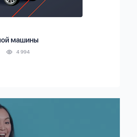
ной машины
4 994