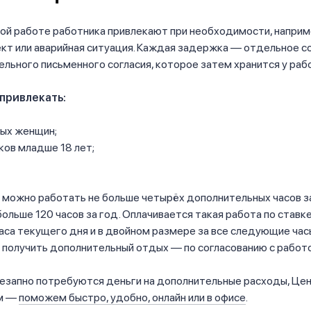
ой работе работника привлекают при необходимости, наприм
кт или аварийная ситуация. Каждая задержка — отдельное с
льного письменного согласия, которое затем хранится у раб
 привлекать:
ых женщин;
ов младше 18 лет;
 можно работать не больше четырёх дополнительных часов з
больше 120 часов за год. Оплачивается такая работа по ставке
аса текущего дня и в двойном размере за все следующие час
 получить дополнительный отдых — по согласованию с работ
незапно потребуются деньги на дополнительные расходы, Це
ом —
поможем быстро, удобно, онлайн или в офисе
.