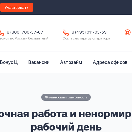
Участвовать
8 (800) 700-37-67
8 (495) 011-03-59
вонок по России бесплатный
Согласно тарифу оператора
Бонус Ц
Вакансии
Автозайм
Адреса офисов
Финансовая грамотность
очная работа и ненорми
рабочий день