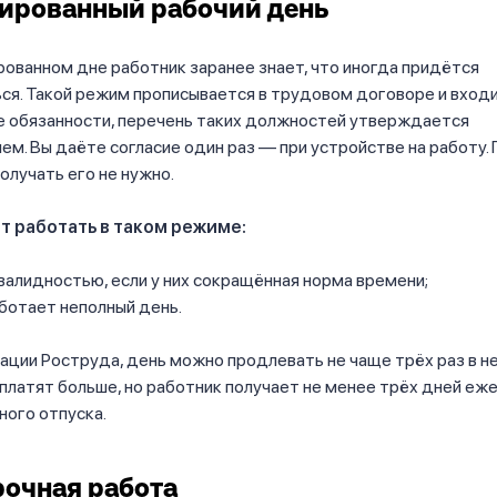
ированный рабочий день
ованном дне работник заранее знает, что иногда придётся
я. Такой режим прописывается в трудовом договоре и входи
 обязанности, перечень таких должностей утверждается
м. Вы даёте согласие один раз — при устройстве на работу.
олучать его не нужно.
т работать в таком режиме:
валидностью, если у них сокращённая норма времени;
аботает неполный день.
ции Роструда, день можно продлевать не чаще трёх раз в н
 платят больше, но работник получает не менее трёх дней еж
ого отпуска.
очная работа