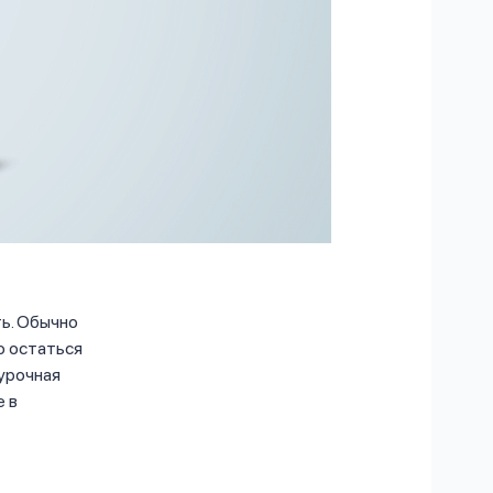
ть. Обычно
о остаться
урочная
е в