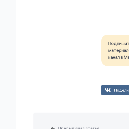
Подпишите
материало
канал в M
Подели
Предыдущая статья