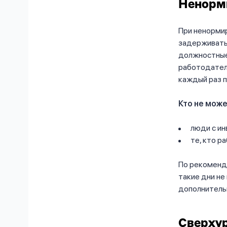
Ненорм
При ненормир
задерживатьс
должностные
работодателе
каждый раз п
Кто не може
люди с ин
те, кто р
По рекоменда
такие дни не
дополнительн
Сверхур