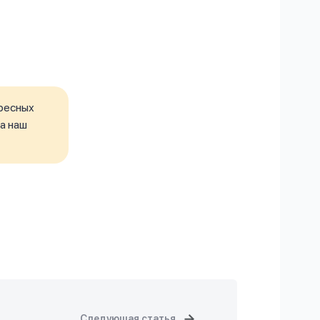
ресных
а наш
Следующая статья