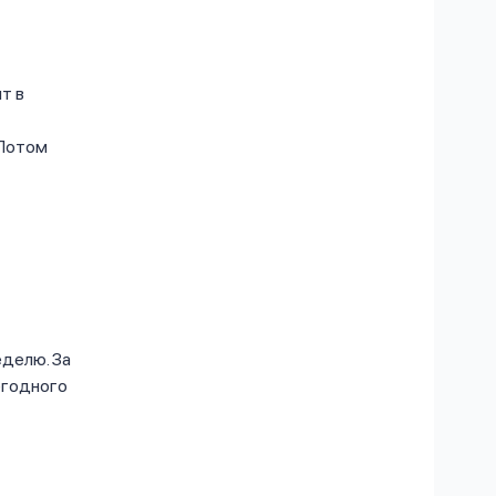
т в
 Потом
еделю. За
егодного