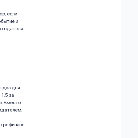
ер, если
обытие и
отодателя.
а два дня
 1,5 за
ы. Вместо
одателем.
нтрофинанс