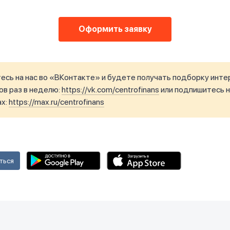
Оформить заявку
сь на нас во «ВКонтакте» и будете получать подборку инте
в раз в неделю:
https://vk.com/centrofinans
или подпишитесь н
ax:
https://max.ru/centrofinans
ться