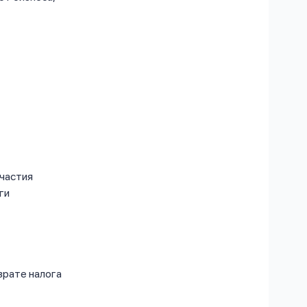
частия
ги
врате налога