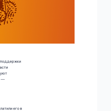
а поддержки
части
вуют
е —
латили его в