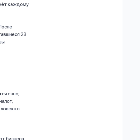
счёт каждому
 После
ставшиеся 23
вы
тся очно;
налог;
ловека в
от бизнеса,