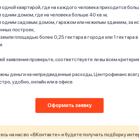
 одной квартирой, где на каждого человека приходится больш
 одним домом, где на человека больше 40 кв. м;
м одним садовым домом, гаражом или нежилым зданием, за и
нных построек;
земли площадью более 0,25 гектара в городе или 1 гектара в
и.
й заявления проверьте, соответствуете ли вы всем критерия
ужны деньги на непредвиденные расходы, Центрофинанс всег
тро, удобно, онлайн или в офисе.
Оформить заявку
сь на нас во «ВКонтакте» и будете получать подборку инте