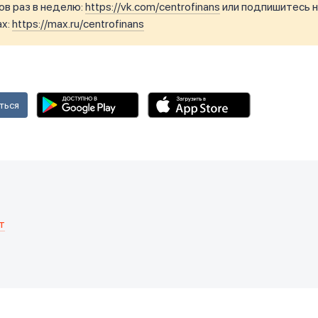
в раз в неделю:
https://vk.com/centrofinans
или подпишитесь н
ax:
https://max.ru/centrofinans
ться
т