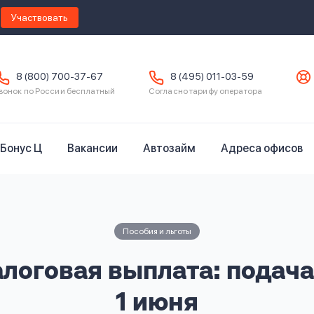
Участвовать
8 (800) 700-37-67
8 (495) 011-03-59
вонок по России бесплатный
Согласно тарифу оператора
Бонус Ц
Вакансии
Автозайм
Адреса офисов
Пособия и льготы
логовая выплата: подача
1 июня