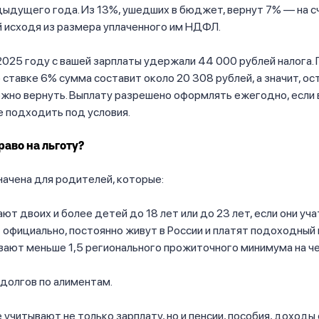
дыдущего года. Из 13%, ушедших в бюджет, вернут 7% — на 
 исходя из размера уплаченного им НДФЛ.
2025 году с вашей зарплаты удержали 44 000 рублей налога.
 ставке 6% сумма составит около 20 308 рублей, а значит, о
жно вернуть. Выплату разрешено оформлять ежегодно, если 
 подходить под условия.
раво на льготу?
ачена для родителей, которые:
ют двоих и более детей до 18 лет или до 23 лет, если они уча
официально, постоянно живут в России и платят подоходный 
ают меньше 1,5 регионального прожиточного минимума на че
долгов по алиментам.
 учитывают не только зарплату, но и пенсии, пособия, доходы 