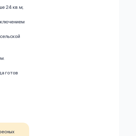
е 24 кв. м;
сключением
 сельской
м.
да готов
ресных