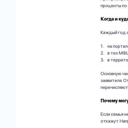
проценты по 
Когда и куд
Каждый год с
на портал
в тех МФЦ
в террит
Основную ча
заявителя. О
перечисляют 
Почему могу
Если семья н
откажут. Нап