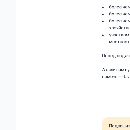
более чем
более чем
более че
хозяйстве
участком 
местност
Перед подаче
А если вам н
помочь — быс
Подпишите