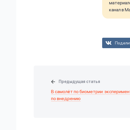
материало
канал в M
Подели
Предыдущая статья
В самолёт по биометрии: эксперимен
по внедрению