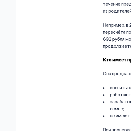
течение пре
из родителей
Например, в 
пересчёта по
692 рубля мо
продолжаете
Кто имеет п
Она предназн
воспитыва
работают 
зарабатыв
семье;
не имеют 
При проверке