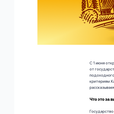
С 1 июня отк
от государст
подоходного 
критериям. К
рассказывае
Что это за 
Государство 