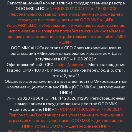
Регистрационный номер записи в государственном реестре
ООО МКК «ЦФГ»
№ 651303111004012 от 18.03.2013
Персональный состав органов управления и информация о
структуре и составе участников ООО МКК «ЦФГ»
Устав МКК «ЦФГ»
Информация об условиях предоставления,
использования и возврата потребительских микрозаймов и
правила предоставления потребительских микрозаймов МКК
«ЦФГ»
ООО МКК «ЦФГ» состоит в СРО Союз микрофинансовых
организаций «Микрофинансирование и развитие». Дата
вступления в СРО – 11.03.2022 г.
Официальный сайт СРО –
https://npmir.ru/
. Местонахождение
(адрес) СРО - 107078, г. Москва Орликов переулок, д.5, стр.1,
этаж 2, пом.11
Общество с ограниченной ответственностью Микрокредитная
компания «Центрофинанс ПИК» (ООО МКК «Центрофинанс
ПИК»)
ИНН: 2902078584, ОГРН: 1142932001299 Регистрационный
номер записи в государственном реестре ООО МКК
«Центрофинанс ПИК»
№ 651403111005236 от 11.06.2014
Персональный состав органов управления и информация о
структуре и составе участников ООО МКК «Центрофинанс
ПИК»
Устав ООО МКК «Центрофинанс ПИК»
Информация об условиях предоставления, использования и