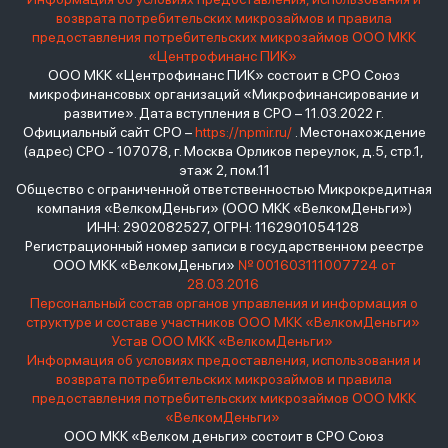
возврата потребительских микрозаймов и правила
предоставления потребительских микрозаймов ООО МКК
«Центрофинанс ПИК»
ООО МКК «Центрофинанс ПИК» состоит в СРО Союз
микрофинансовых организаций «Микрофинансирование и
развитие». Дата вступления в СРО – 11.03.2022 г.
Официальный сайт СРО –
https://npmir.ru/
. Местонахождение
(адрес) СРО - 107078, г. Москва Орликов переулок, д.5, стр.1,
этаж 2, пом.11
Общество с ограниченной ответственностью Микрокредитная
компания «ВелкомДеньги» (ООО МКК «ВелкомДеньги»)
ИНН: 2902082527, ОГРН: 1162901054128
Регистрационный номер записи в государственном реестре
ООО МКК «ВелкомДеньги»
№ 001603111007724 от
28.03.2016
Персональный состав органов управления и информация о
структуре и составе участников ООО МКК «ВелкомДеньги»
Устав ООО МКК «ВелкомДеньги»
Информация об условиях предоставления, использования и
возврата потребительских микрозаймов и правила
предоставления потребительских микрозаймов ООО МКК
«ВелкомДеньги»
ООО МКК «Велком деньги» состоит в СРО Союз