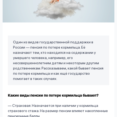
вопрос
данных
Один из видов государственной поддержки в
России — пенсия по потере кормильца. Её
Ответы
Оформить заявку
назначают тем, кто находился на содержании у
на
умершего человека, например, его
вопросы
несовершеннолетним детям и некоторым другим
Войти под другим номером
родственникам. Рассказываем, какой бывает пенсия
по потере кормильца и как ещё государство
помогает в таких случаях.
Какие виды пенсии по потере кормильца бывают?
— Страховая. Назначается при наличии у кормильца
страхового стажа. На размер пенсии влияют накопленные
пенсионные баллы.