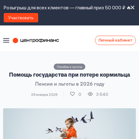
Розыгрыш для всех клиентов — главный приз 50 000 ₽ 🔥
Участвовать
Личный кабинет
Я
согласен(а)
на
Я
Пособия и льготы
ознакомлен
Наши
Помощь государства при потере кормильца
с
контакты
правилами
Пенсия и льготы в 2026 году
предоставления
займов
,
0
3 640
26 января 2026
политикой
Ок
Ок
сайта
,
даю
согласие
на
обработку
Задать
личных