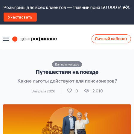
Розыгрыш для всех клиентов — главный приз 50 000 ₽ 🔥
Участвовать
Личный кабинет
Я
согласен(а)
на
Я
Для пенсионеров
ознакомлен
Наши
Путешествия на поезде
с
контакты
правилами
Какие льготы действуют для пенсионеров?
предоставления
займов
,
0
2 610
8 апреля 2026
политикой
Ок
Ок
сайта
,
даю
согласие
на
обработку
Задать
личных