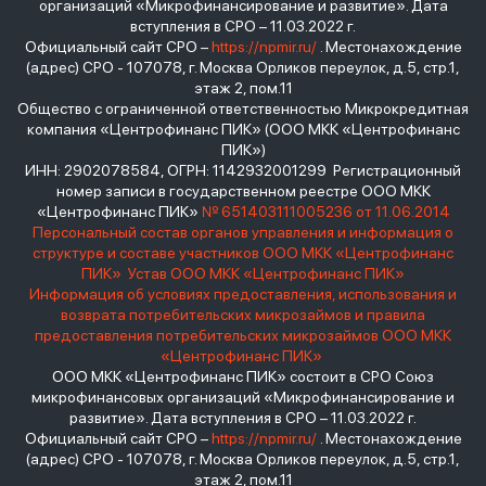
организаций «Микрофинансирование и развитие». Дата
вступления в СРО – 11.03.2022 г.
Официальный сайт СРО –
https://npmir.ru/
. Местонахождение
(адрес) СРО - 107078, г. Москва Орликов переулок, д.5, стр.1,
этаж 2, пом.11
Общество с ограниченной ответственностью Микрокредитная
компания «Центрофинанс ПИК» (ООО МКК «Центрофинанс
ПИК»)
ИНН: 2902078584, ОГРН: 1142932001299 Регистрационный
номер записи в государственном реестре ООО МКК
«Центрофинанс ПИК»
№ 651403111005236 от 11.06.2014
Персональный состав органов управления и информация о
структуре и составе участников ООО МКК «Центрофинанс
ПИК»
Устав ООО МКК «Центрофинанс ПИК»
Информация об условиях предоставления, использования и
возврата потребительских микрозаймов и правила
предоставления потребительских микрозаймов ООО МКК
«Центрофинанс ПИК»
ООО МКК «Центрофинанс ПИК» состоит в СРО Союз
микрофинансовых организаций «Микрофинансирование и
развитие». Дата вступления в СРО – 11.03.2022 г.
Официальный сайт СРО –
https://npmir.ru/
. Местонахождение
(адрес) СРО - 107078, г. Москва Орликов переулок, д.5, стр.1,
этаж 2, пом.11