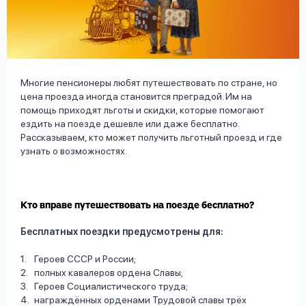
вопрос
данных
Многие пенсионеры любят путешествовать по стране, но
цена проезда иногда становится преградой. Им на
помощь приходят льготы и скидки, которые помогают
ездить на поезде дешевле или даже бесплатно.
Ответы
Оформить заявку
Рассказываем, кто может получить льготный проезд и где
на
узнать о возможностях.
вопросы
Войти под другим номером
Кто вправе путешествовать на поезде бесплатно?
Бесплатных поездки предусмотрены для:
Героев СССР и России;
полных кавалеров ордена Славы;
Героев Социалистического труда;
награждённых орденами Трудовой славы трёх