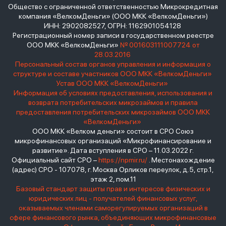
Общество с ограниченной ответственностью Микрокредитная
компания «ВелкомДеньги» (ООО МКК «ВелкомДеньги»)
ИНН: 2902082527, ОГРН: 1162901054128
Регистрационный номер записи в государственном реестре
ООО МКК «ВелкомДеньги»
№ 001603111007724 от
28.03.2016
Персональный состав органов управления и информация о
структуре и составе участников ООО МКК «ВелкомДеньги»
Устав ООО МКК «ВелкомДеньги»
Информация об условиях предоставления, использования и
возврата потребительских микрозаймов и правила
предоставления потребительских микрозаймов ООО МКК
«ВелкомДеньги»
ООО МКК «Велком деньги» состоит в СРО Союз
микрофинансовых организаций «Микрофинансирование и
развитие». Дата вступления в СРО – 11.03.2022 г.
Официальный сайт СРО –
https://npmir.ru/
. Местонахождение
(адрес) СРО - 107078, г. Москва Орликов переулок, д.5, стр.1,
этаж 2, пом.11
Базовый стандарт защиты прав и интересов физических и
юридических лиц - получателей финансовых услуг,
оказываемых членами саморегулируемых организаций в
сфере финансового рынка, объединяющих микрофинансовые