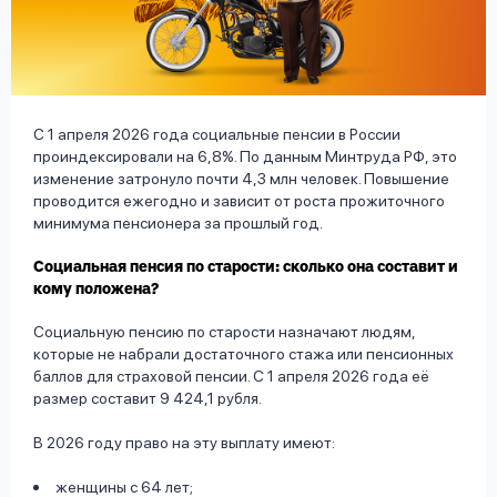
вопрос
данных
С 1 апреля 2026 года социальные пенсии в России
проиндексировали на 6,8%. По данным Минтруда РФ, это
изменение затронуло почти 4,3 млн человек. Повышение
проводится ежегодно и зависит от роста прожиточного
Ответы
Оформить заявку
минимума пенсионера за прошлый год.
на
вопросы
Социальная пенсия по старости: сколько она составит и
Войти под другим номером
кому положена?
Социальную пенсию по старости назначают людям,
которые не набрали достаточного стажа или пенсионных
баллов для страховой пенсии. С 1 апреля 2026 года её
размер составит 9 424,1 рубля.
В 2026 году право на эту выплату имеют:
женщины с 64 лет;