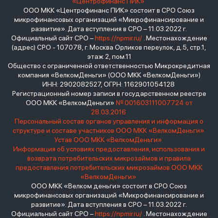
«Центрофинанс ПИК»
ООО МКК «Центрофинанс ПИК» состоит в СРО Союз
микрофинансовых организаций «Микрофинансирование и
развитие». Дата вступления в СРО – 11.03.2022 г.
Официальный сайт СРО –
https://npmir.ru/
. Местонахождение
(адрес) СРО - 107078, г. Москва Орликов переулок, д.5, стр.1,
этаж 2, пом.11
Общество с ограниченной ответственностью Микрокредитная
компания «ВелкомДеньги» (ООО МКК «ВелкомДеньги»)
ИНН: 2902082527, ОГРН: 1162901054128
Регистрационный номер записи в государственном реестре
ООО МКК «ВелкомДеньги»
№ 001603111007724 от
28.03.2016
Персональный состав органов управления и информация о
структуре и составе участников ООО МКК «ВелкомДеньги»
Устав ООО МКК «ВелкомДеньги»
Информация об условиях предоставления, использования и
возврата потребительских микрозаймов и правила
предоставления потребительских микрозаймов ООО МКК
«ВелкомДеньги»
ООО МКК «Велком деньги» состоит в СРО Союз
микрофинансовых организаций «Микрофинансирование и
развитие». Дата вступления в СРО – 11.03.2022 г.
Официальный сайт СРО –
https://npmir.ru/
. Местонахождение