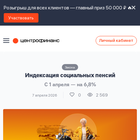
Розыгрыш для всех клиентов — главный приз 50 000 ₽ 🔥
Участвовать
Личный кабинет
Я
согласен(а)
на
Я
Законы
ознакомлен
Наши
Индексация социальных пенсий
с
контакты
правилами
С 1 апреля — на 6,8%
предоставления
займов
,
0
2 569
7 апреля 2026
политикой
Ок
Ок
сайта
,
даю
согласие
на
обработку
Задать
личных