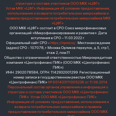
структуре и составе участников ООО МКК «ЦФГ»
Устав МКК «ЦФГ»
Информация об условиях предоставления,
использования и возврата потребительских микрозаймов и
правила предоставления потребительских микрозаймов МКК
«ЦФГ»
ООО МКК «ЦФГ» состоит в СРО Союз микрофинансовых
организаций «Микрофинансирование и развитие». Дата
вступления в СРО – 11.03.2022 г.
Официальный сайт СРО –
https://npmir.ru/
. Местонахождение
(адрес) СРО - 107078, г. Москва Орликов переулок, д.5, стр.1,
этаж 2, пом.11
Общество с ограниченной ответственностью Микрокредитная
компания «Центрофинанс ПИК» (ООО МКК «Центрофинанс
ПИК»)
ИНН: 2902078584, ОГРН: 1142932001299 Регистрационный
номер записи в государственном реестре ООО МКК
«Центрофинанс ПИК»
№ 651403111005236 от 11.06.2014
Персональный состав органов управления и информация о
структуре и составе участников ООО МКК «Центрофинанс
ПИК»
Устав ООО МКК «Центрофинанс ПИК»
Информация об условиях предоставления, использования и
возврата потребительских микрозаймов и правила
предоставления потребительских микрозаймов ООО МКК