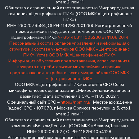
этаж 2, пом.11
Общество с ограниченной ответственностью Микрокредитная
компания «Центрофинанс ПИК» (ООО МКК «Центрофинанс
ПИК»)
ИНН: 2902078584, ОГРН: 1142932001299 Регистрационный
номер записи в государственном реестре ООО МКК
«Центрофинанс ПИК»
№ 651403111005236 от 11.06.2014
Персональный состав органов управления и информация о
структуре и составе участников ООО МКК «Центрофинанс
ПИК»
Устав ООО МКК «Центрофинанс ПИК»
Информация об условиях предоставления, использования и
возврата потребительских микрозаймов и правила
предоставления потребительских микрозаймов ООО МКК
«Центрофинанс ПИК»
ООО МКК «Центрофинанс ПИК» состоит в СРО Союз
микрофинансовых организаций «Микрофинансирование и
развитие». Дата вступления в СРО – 11.03.2022 г.
Официальный сайт СРО –
https://npmir.ru/
. Местонахождение
(адрес) СРО - 107078, г. Москва Орликов переулок, д.5, стр.1,
этаж 2, пом.11
Общество с ограниченной ответственностью Микрокредитная
компания «ВелкомДеньги» (ООО МКК «ВелкомДеньги»)
ИНН: 2902082527, ОГРН: 1162901054128
Регистрационный номер записи в государственном реестре