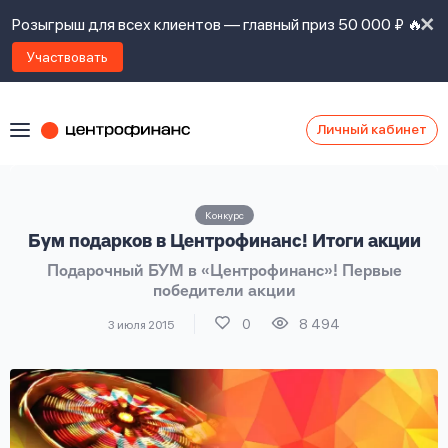
Розыгрыш для всех клиентов — главный приз 50 000 ₽ 🔥
Участвовать
Личный кабинет
Я
согласен(а)
на
Я
Конкурс
ознакомлен
Наши
Бум подарков в Центрофинанс! Итоги акции
с
контакты
правилами
Подарочный БУМ в «Центрофинанс»! Первые
предоставления
победители акции
займов
,
политикой
0
8 494
3 июля 2015
Ок
Ок
сайта
,
даю
согласие
на
обработку
Задать
личных