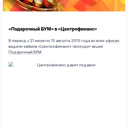
вопрос
данных
«Подарочный БУМ» в «Центрофинанс»
В период с 21 июня по 15 августа 2015 года во всех
офисах
выдачи займов «Центрофинанс» проходит акция
Подарочный БУМ
Ответы
Оформить заявку
на
вопросы
Войти под другим номером