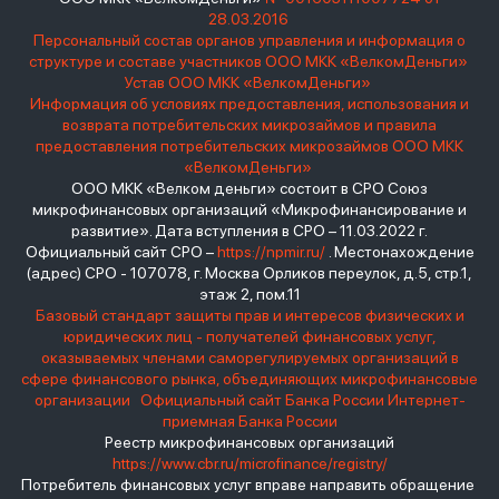
28.03.2016
Персональный состав органов управления и информация о
структуре и составе участников ООО МКК «ВелкомДеньги»
Устав ООО МКК «ВелкомДеньги»
Информация об условиях предоставления, использования и
возврата потребительских микрозаймов и правила
предоставления потребительских микрозаймов ООО МКК
«ВелкомДеньги»
ООО МКК «Велком деньги» состоит в СРО Союз
микрофинансовых организаций «Микрофинансирование и
развитие». Дата вступления в СРО – 11.03.2022 г.
Официальный сайт СРО –
https://npmir.ru/
. Местонахождение
(адрес) СРО - 107078, г. Москва Орликов переулок, д.5, стр.1,
этаж 2, пом.11
Базовый стандарт защиты прав и интересов физических и
юридических лиц - получателей финансовых услуг,
оказываемых членами саморегулируемых организаций в
сфере финансового рынка, объединяющих микрофинансовые
организации
Официальный сайт Банка России
Интернет-
приемная Банка России
Реестр микрофинансовых организаций
https://www.cbr.ru/microfinance/registry/
Потребитель финансовых услуг вправе направить обращение