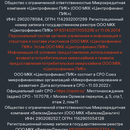
Общество с ограниченной ответственностью Микрокредитная
компания «Центрофинанс ПИК» (ООО МКК «Центрофинанс
ПИК»)
ИНН: 2902078584, ОГРН: 1142932001299 Регистрационный
номер записи в государственном реестре ООО МКК
«Центрофинанс ПИК»
№ 651403111005236 от 11.06.2014
Персональный состав органов управления и информация о
структуре и составе участников ООО МКК «Центрофинанс
ПИК»
Устав ООО МКК «Центрофинанс ПИК»
Информация об условиях предоставления, использования и
возврата потребительских микрозаймов и правила
предоставления потребительских микрозаймов ООО МКК
«Центрофинанс ПИК»
ООО МКК «Центрофинанс ПИК» состоит в СРО Союз
микрофинансовых организаций «Микрофинансирование и
развитие». Дата вступления в СРО – 11.03.2022 г.
Официальный сайт СРО –
https://npmir.ru/
. Местонахождение
(адрес) СРО - 107078, г. Москва Орликов переулок, д.5, стр.1,
этаж 2, пом.11
Общество с ограниченной ответственностью Микрокредитная
компания «ВелкомДеньги» (ООО МКК «ВелкомДеньги»)
ИНН: 2902082527, ОГРН: 1162901054128
Регистрационный номер записи в государственном реестре
ООО МКК «ВелкомДеньги»
№ 001603111007724 от