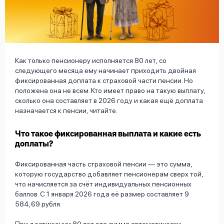
вопрос
данных
Как только пенсионеру исполняется 80 лет, со
следующего месяца ему начинает приходить двойная
фиксированная доплата к страховой части пенсии. Но
положена она не всем. Кто имеет право на такую выплату,
Ответы
Оформить заявку
сколько она составляет в 2026 году и какая ещё доплата
на
назначается к пенсии, читайте.
вопросы
Войти под другим номером
Что такое фиксированная выплата и какие есть
доплаты?
Фиксированная часть страховой пенсии — это сумма,
которую государство добавляет пенсионерам сверх той,
что начисляется за счёт индивидуальных пенсионных
баллов. С 1 января 2026 года её размер составляет 9
584,69 рубля.