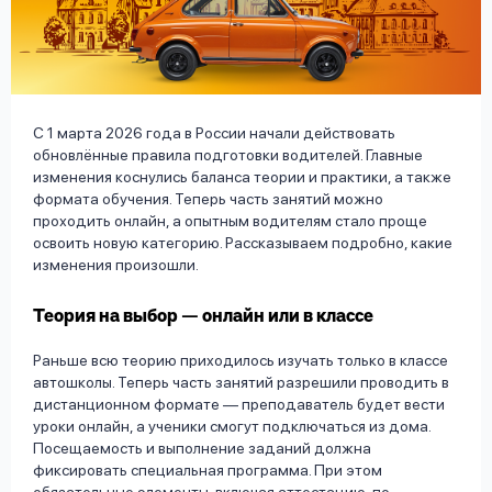
вопрос
данных
С 1 марта 2026 года в России начали действовать
обновлённые правила подготовки водителей. Главные
изменения коснулись баланса теории и практики, а также
формата обучения. Теперь часть занятий можно
Ответы
Оформить заявку
проходить онлайн, а опытным водителям стало проще
на
освоить новую категорию. Рассказываем подробно, какие
вопросы
изменения произошли.
Войти под другим номером
Теория на выбор — онлайн или в классе
Раньше всю теорию приходилось изучать только в классе
автошколы. Теперь часть занятий разрешили проводить в
дистанционном формате — преподаватель будет вести
уроки онлайн, а ученики смогут подключаться из дома.
Посещаемость и выполнение заданий должна
фиксировать специальная программа. При этом