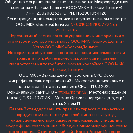
Общество с ограниченной ответственностью Микрокредитная
компания «ВелкомДеньги» (ООО МКК «ВелкомДеньги»)
ИНН: 2902082527, ОГРН: 1162901054128
Регистрационный номер записи в государственном реестре
ООО МКК «ВелкомДеньги»
№ 001603111007724 от
28.03.2016
Персональный состав органов управления и информация о
структуре и составе участников ООО МКК «ВелкомДеньги»
Устав ООО МКК «ВелкомДеньги»
Информация об условиях предоставления, использования и
возврата потребительских микрозаймов и правила
предоставления потребительских микрозаймов ООО МКК
«ВелкомДеньги»
ООО МКК «Велком деньги» состоит в СРО Союз
микрофинансовых организаций «Микрофинансирование и
развитие». Дата вступления в СРО – 11.03.2022 г.
Официальный сайт СРО –
https://npmir.ru/
. Местонахождение
(адрес) СРО - 107078, г. Москва Орликов переулок, д.5, стр.1,
этаж 2, пом.11
Базовый стандарт защиты прав и интересов физических и
юридических лиц - получателей финансовых услуг,
оказываемых членами саморегулируемых организаций в
сфере финансового рынка, объединяющих микрофинансовые
организации
Официальный сайт Банка России
Интернет-