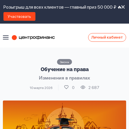
Розыгрыш для всех клиентов — главный приз 50 000 ₽ 🔥
Участвовать
Личный кабинет
Я
согласен(а)
на
Я
Законы
ознакомлен
Наши
Обучение на права
с
контакты
правилами
Изменения в правилах
предоставления
займов
,
0
2 687
10 марта 2026
политикой
Ок
Ок
сайта
,
даю
согласие
на
обработку
Задать
личных