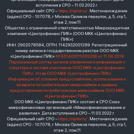
вступления в СРО – 11.03.2022 г.
Официальный сайт СРО –
https://npmir.ru/
. Местонахождение
(адрес) СРО - 107078, г. Москва Орликов переулок, д.5, стр.1,
этаж 2, пом.11
Общество с ограниченной ответственностью Микрокредитная
компания «Центрофинанс ПИК» (ООО МКК «Центрофинанс
ПИК»)
ИНН: 2902078584, ОГРН: 1142932001299 Регистрационный
номер записи в государственном реестре ООО МКК
«Центрофинанс ПИК»
№ 651403111005236 от 11.06.2014
Персональный состав органов управления и информация о
структуре и составе участников ООО МКК «Центрофинанс
ПИК»
Устав ООО МКК «Центрофинанс ПИК»
Информация об условиях предоставления, использования и
возврата потребительских микрозаймов и правила
предоставления потребительских микрозаймов ООО МКК
«Центрофинанс ПИК»
ООО МКК «Центрофинанс ПИК» состоит в СРО Союз
микрофинансовых организаций «Микрофинансирование и
развитие». Дата вступления в СРО – 11.03.2022 г.
Официальный сайт СРО –
https://npmir.ru/
. Местонахождение
(адрес) СРО - 107078, г. Москва Орликов переулок, д.5, стр.1,
этаж 2, пом.11