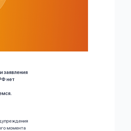
и заявления
РФ нет
емся.
едупреждения
того момента