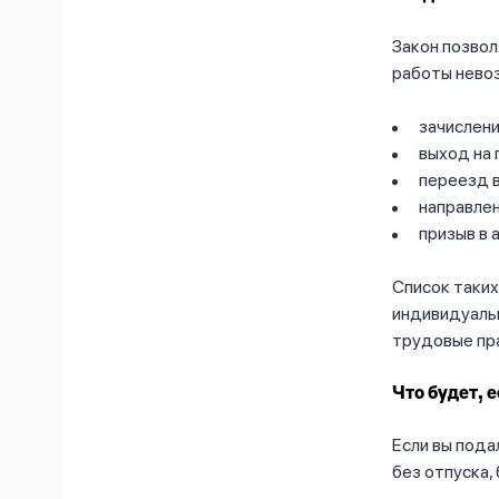
Закон позвол
работы нево
зачислени
выход на 
переезд в
направлен
призыв в 
Список таки
индивидуаль
трудовые пр
Что будет, 
Если вы пода
без отпуска,