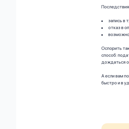
Последствия
запись в 
отказ в о
возможное
Оспорить так
способ: пода
дождаться о
А если вам 
быстро и в у