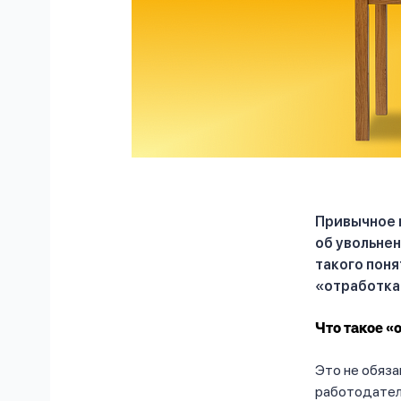
Привычное 
об увольнен
такого поня
«отработка»
Что такое «
Это не обяза
работодателя