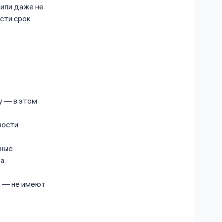
 или даже не
сти срок
у — в этом
ности
ьные
а.
д — не имеют