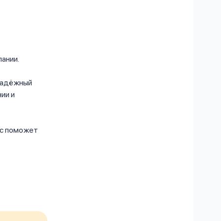
ании.
 надёжный
ии и
нс поможет