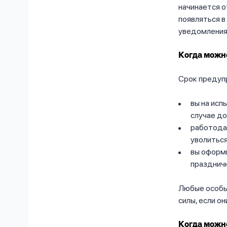
начинается о
появляться в
уведомления,
Когда можно
Срок предупр
вы на исп
случае до
работодат
уволиться
вы оформ
празднич
Любые особы
силы, если о
Когда можн