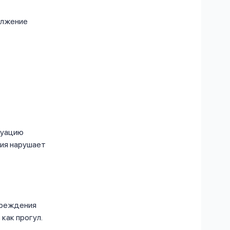
олжение
туацию
ния нарушает
упреждения
как прогул.