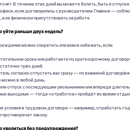
тсчёт. В течение этих дней вы можете болеть, быть в отпуске
 офисе, если договорились с руководителем. Главное — соблю
 а не физически присутствовать на работе.
 уйти раньше двух недель?
еждения можно сократить или вовсе избежать, если:
ытательном сроке или работаете по краткосрочному договор
статочно трёх дней;
ель согласен отпустить вас сразу — по взаимной договорён
 можно в любой день;
или отпуск с последующим увольнением или впереди длител
ные выходные — тогда «отработка» пройдёт во время отдых
е условия в трудовом договоре — например, отработать го
ни противоречат закону.
о уволиться без предупреждения?