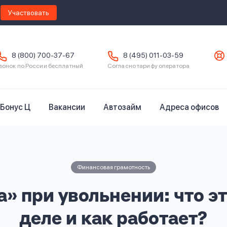
Участвовать
8 (800) 700-37-67
8 (495) 011-03-59
вонок по России бесплатный
Согласно тарифу оператора
Бонус Ц
Вакансии
Автозайм
Адреса офисов
Финансовая грамотность
» при увольнении: что э
деле и как работает?