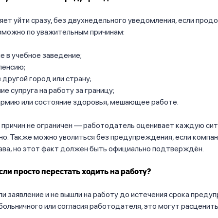
яет уйти сразу, без двухнедельного уведомления, если прод
зможно по уважительным причинам:
е в учебное заведение;
пенсию;
 другой город или страну;
ие супруга на работу за границу;
армию или состояние здоровья, мешающее работе.
х причин не ограничен — работодатель оценивает каждую си
но. Также можно уволиться без предупреждения, если компа
ава, но этот факт должен быть официально подтверждён.
если просто перестать ходить на работу?
ли заявление и не вышли на работу до истечения срока пред
 больничного или согласия работодателя, это могут расценить 