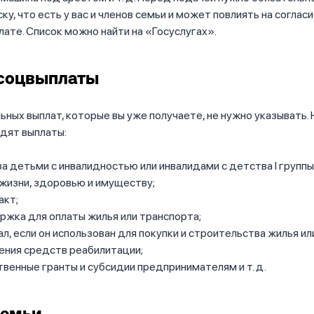
ку, что есть у вас и членов семьи и может повлиять на согласи
лате. Список можно найти на «Госуслугах».
 соцвыплаты
ьных выплат, которые вы уже получаете, не нужно указывать. 
дят выплаты:
за детьми с инвалидностью или инвалидами с детства I группы
жизни, здоровью и имуществу;
акт;
жка для оплаты жилья или транспорта;
л, если он использован для покупки и строительства жилья ил
ения средств реабилитации;
венные гранты и субсидии предпринимателям и т. д.