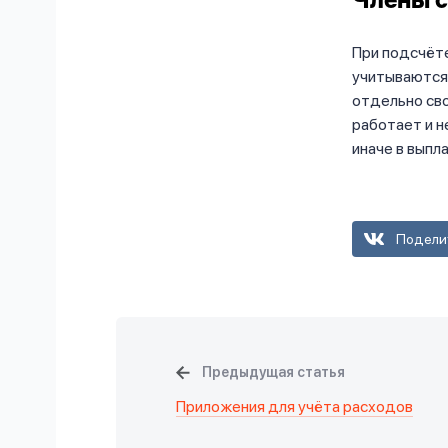
Члены 
При подсчёте
учитываются 
отдельно сво
работает и н
иначе в выпл
Подели
Предыдущая статья
Приложения для учёта расходов