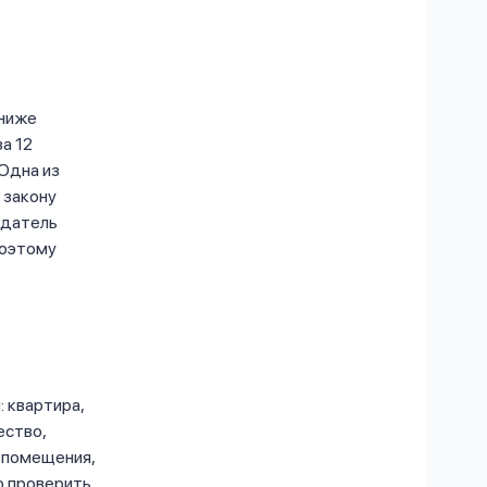
 ниже
а 12
Одна из
 закону
одатель
поэтому
 квартира,
ество,
и помещения,
о проверить