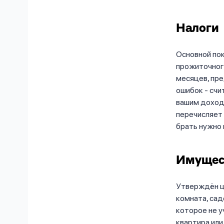
Налоги
Основной по
прожиточного
месяцев, пр
ошибок - счи
вашим доходо
перечисляет 
брать нужно 
Имущес
Утверждён це
комната, сад
которое не у
квартира или