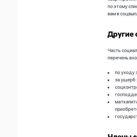
по этому спис
вам в соцвып
Другие
Часть социал
перечень вхо
по уходу 
за ущерб 
соцконтр
господдер
маткапита
приобрет
государст