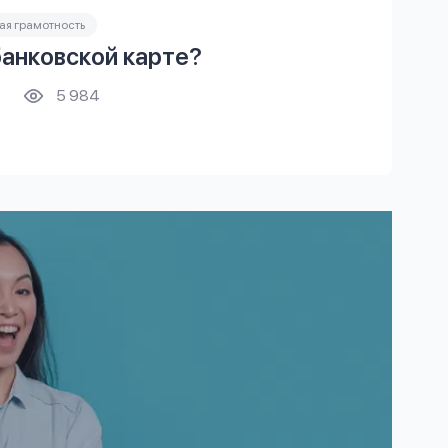
я грамотность
банковской карте?
5 984