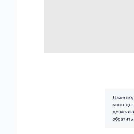
Даже люди
многодетн
допускают
обратить 