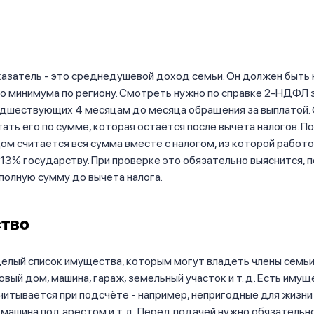
казатель - это среднедушевой доход семьи. Он должен быть
 минимума по региону. Смотреть нужно по справке 2-НДФЛ з
едшествующих 4 месяцам до месяца обращения за выплатой. 
тать его по сумме, которая остаётся после вычета налогов. По
м считается вся сумма вместе с налогом, из которой работ
13% государству. При проверке это обязательно выяснится, 
полную сумму до вычета налога.
тво
лый список имущества, которым могут владеть члены семьи:
овый дом, машина, гараж, земельный участок и т. д. Есть имущ
читывается при подсчёте - например, непригодные для жизн
 машина под арестом и т. д. Перед подачей нужно обязательн